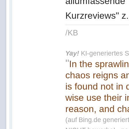
allumfassende 
Kurzreviews" z.
/KB
Yay!
KI-generiertes S
"
In the sprawli
chaos reigns an
is found not in
wise use their 
reason, and cha
(auf Bing.de generier