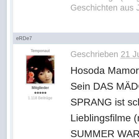
Geschichten aus 
eRDe7
Temponaut
Geschrieben
21 J
Hosoda Mamoru 
Sein DAS MÄD
Mitglieder
1.118 Beiträge
SPRANG ist sch
Lieblingsfilme 
SUMMER WARS s