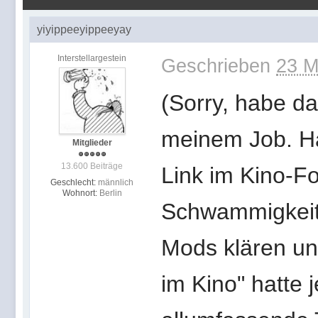
yiyippeeyippeeyay
Interstellargestein
Geschrieben
23 M
(Sorry, habe d
meinem Job. H
Mitglieder
13.600 Beiträge
Link im Kino-F
Geschlecht:
männlich
Wohnort:
Berlin
Schwammigkeit
Mods klären un
im Kino" hatte 