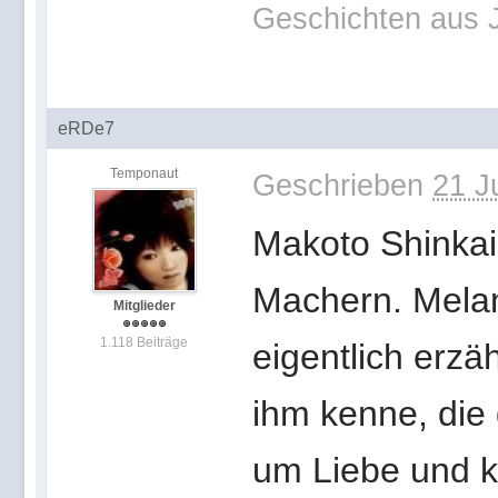
Geschichten aus 
eRDe7
Temponaut
Geschrieben
21 J
Makoto Shinkai
Machern. Melan
Mitglieder
1.118 Beiträge
eigentlich erzäh
ihm kenne, die
um Liebe und k