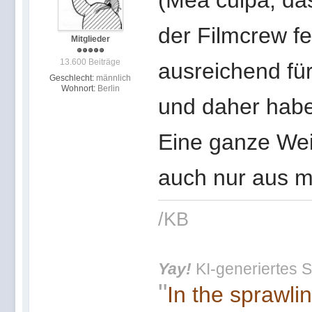
(Mea culpa, das
der Filmcrew fe
Mitglieder
13.600 Beiträge
ausreichend für
Geschlecht:
männlich
Wohnort:
Berlin
und daher haben
Eine ganze Wei
auch nur aus mi
/KB
Yay!
KI-generiertes S
"
In the sprawli