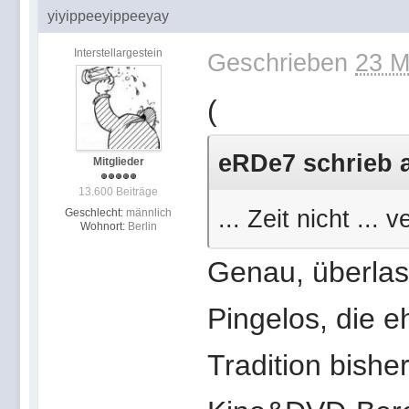
yiyippeeyippeeyay
Interstellargestein
Geschrieben
23 M
(
eRDe7 schrieb a
Mitglieder
13.600 Beiträge
... Zeit nicht ...
Geschlecht:
männlich
Wohnort:
Berlin
Genau, überlas
Pingelos, die 
Tradition bishe