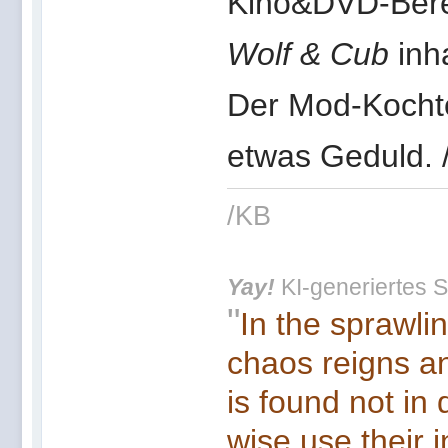
Kino&DVD-Berei
Wolf & Cub
inha
Der Mod-Kochtop
etwas Geduld. 
/KB
Yay!
KI-generiertes S
"
In the sprawli
chaos reigns an
is found not in
wise use their 