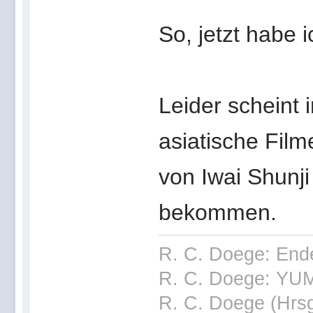
So, jetzt habe i
Leider scheint 
asiatische Film
von Iwai Shunji
bekommen.
R. C. Doege: End
R. C. Doege: YUM
R. C. Doege (Hrsg