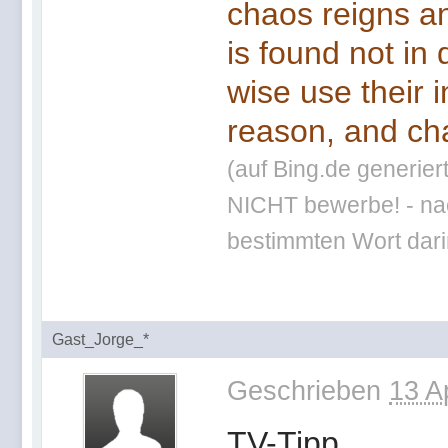
chaos reigns an
is found not in
wise use their 
reason, and cha
(auf Bing.de generier
NICHT bewerbe! - nac
bestimmten Wort darin
Gast_Jorge_*
Geschrieben
13 A
TV-Tipp