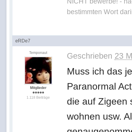
NICHT bewerbe! - nac
bestimmten Wort darin
eRDe7
Temponaut
Geschrieben
23 M
Muss ich das j
Paranormal Act
Mitglieder
1.118 Beiträge
die auf Zigeen 
wohnen usw. All
genaugenommen 