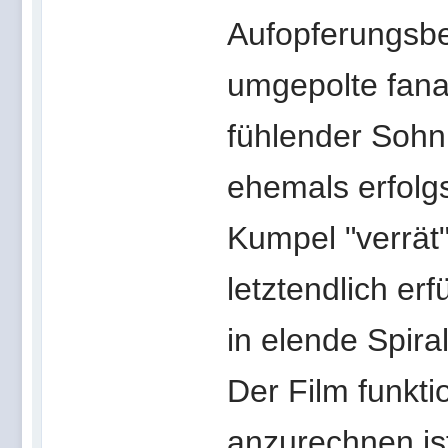
Aufopferungsbe
umgepolte fanat
fühlender Sohn
ehemals erfolg
Kumpel "verrät"
letztendlich er
in elende Spira
Der Film funkti
anzurechnen is