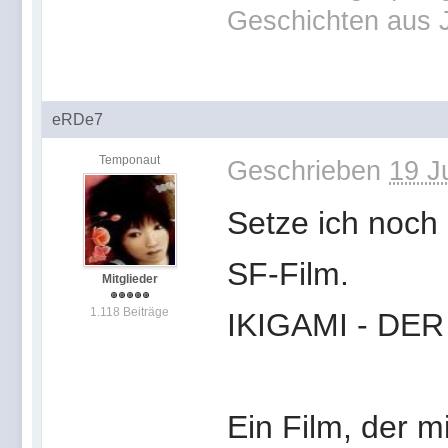
Geschichten aus 
eRDe7
Temponaut
Geschrieben
19 J
Setze ich noch 
SF-Film.
Mitglieder
1.118 Beiträge
IKIGAMI - DE
Ein Film, der m