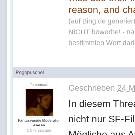
reason, and cha
(auf Bing.de generier
NICHT bewerbe! - nac
bestimmten Wort darin
Pogopuschel
Temponaut
Geschrieben
24 M
In diesem Thre
nicht nur SF-F
Fantasyguide Moderator
5.079 Beiträge
Mögliche aus A