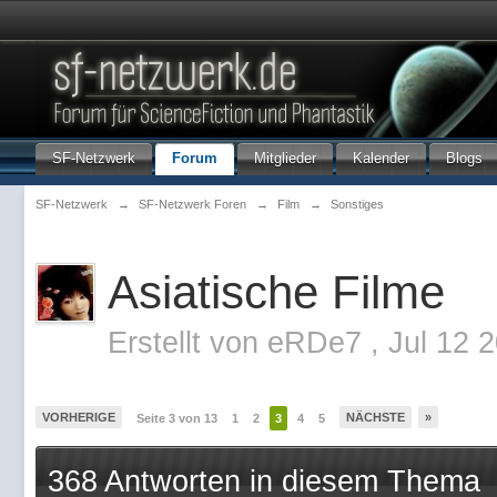
SF-Netzwerk
Forum
Mitglieder
Kalender
Blogs
SF-Netzwerk
→
SF-Netzwerk Foren
→
Film
→
Sonstiges
Asiatische Filme
Erstellt von
eRDe7
,
Jul 12 
VORHERIGE
NÄCHSTE
»
Seite 3 von 13
1
2
3
4
5
368 Antworten in diesem Thema