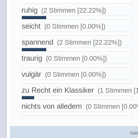
ruhig
(2 Stimmen [22.22%])
seicht
(0 Stimmen [0.00%])
spannend
(2 Stimmen [22.22%])
traurig
(0 Stimmen [0.00%])
vulgär
(0 Stimmen [0.00%])
zu Recht ein Klassiker
(1 Stimmen [
nichts von alledem
(0 Stimmen [0.00
Gäst