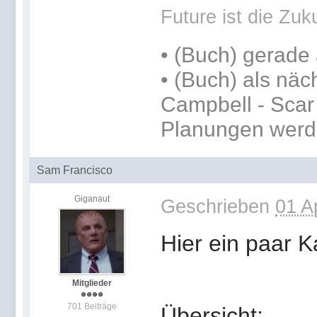
Future ist die Zuku
•
(Buch) gerade 
•
(Buch) als näc
Campbell - Scar 
Planungen werde
Sam Francisco
Giganaut
Geschrieben
01 A
Hier ein paar K
Mitglieder
701 Beiträge
Übersicht: