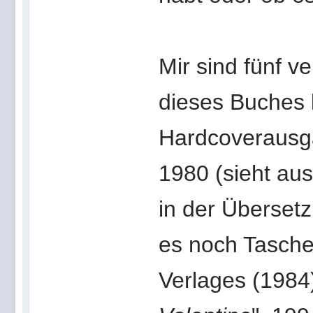
Mir sind fünf 
dieses Buches b
Hardcoverausg
1980 (sieht au
in der Überset
es noch Tasch
Verlages (1984)