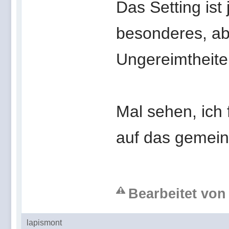
Das Setting ist
besonderes, ab
Ungereimtheite
Mal sehen, ich
auf das gemein
Bearbeitet von 
lapismont