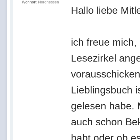
Wohnort:
Nordhessen
Hallo liebe Mitl
ich freue mich,
Lesezirkel an
vorausschicken
Lieblingsbuch i
gelesen habe. M
auch schon Be
habt oder ob es