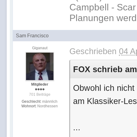
Campbell - Scar 
Planungen werde
Sam Francisco
Giganaut
Geschrieben
04 A
FOX schrieb am 
Mitglieder
Obwohl ich nicht
701 Beiträge
am Klassiker-Lese
Geschlecht:
männlich
Wohnort:
Nordhessen
...