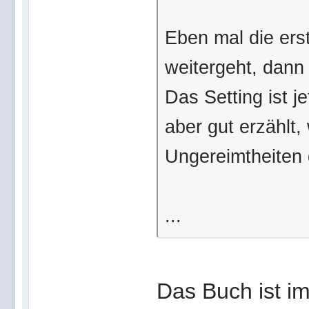
Eben mal die ers
weitergeht, dann 
Das Setting ist j
aber gut erzählt,
Ungereimtheiten 
...
Das Buch ist i