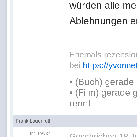
würden alle me
Ablehnungen er
Ehemals rezension
bei
https://yvonne
•
(Buch) gerade 
• (Film) gerade
rennt
Frank Lauenroth
ThrillerAutor
Geschrieben
18 J