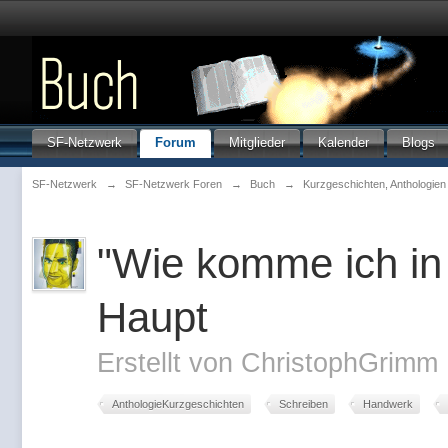
SF-Netzwerk
Forum
Mitglieder
Kalender
Blogs
SF-Netzwerk
→
SF-Netzwerk Foren
→
Buch
→
Kurzgeschichten, Anthologie
"Wie komme ich in
Haupt
Erstellt von
ChristophGrimm
AnthologieKurzgeschichten
Schreiben
Handwerk