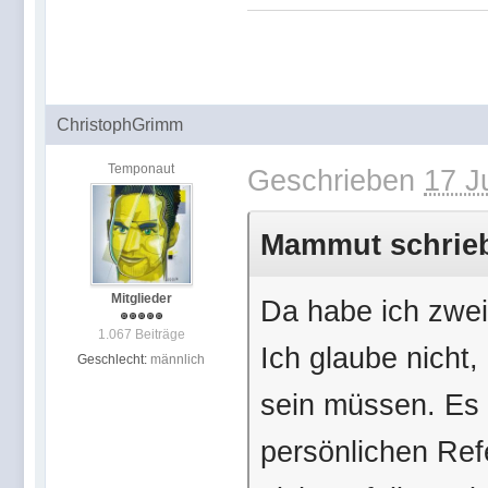
ChristophGrimm
Temponaut
Geschrieben
17 J
Mammut schrieb 
Mitglieder
Da habe ich zwe
1.067 Beiträge
Ich glaube nicht,
Geschlecht:
männlich
sein müssen. Es 
persönlichen Ref