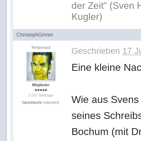
der Zeit" (Sven 
Kugler)
ChristophGrimm
Temponaut
Geschrieben
17 J
Eine kleine Na
Mitglieder
1.067 Beiträge
Wie aus Svens A
Geschlecht:
männlich
seines Schreib
Bochum (mit Dr