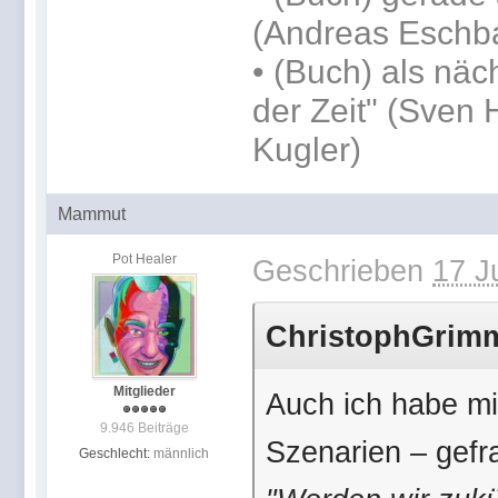
(Andreas Eschb
•
(Buch) als näc
der Zeit" (Sven 
Kugler)
Mammut
Pot Healer
Geschrieben
17 J
ChristophGrimm 
Mitglieder
Auch ich habe mi
9.946 Beiträge
Szenarien – gefra
Geschlecht:
männlich