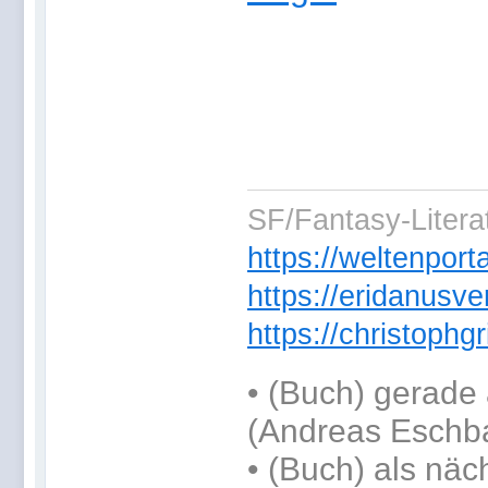
SF/Fantasy-Literat
https://weltenpor
https://eridanusve
https://christoph
•
(Buch) gerade 
(Andreas Eschb
•
(Buch) als näc