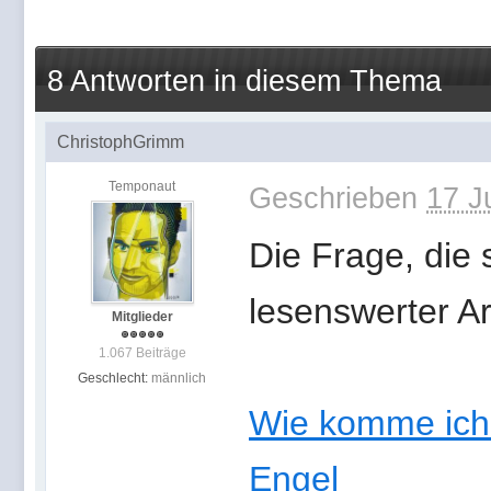
8 Antworten in diesem Thema
ChristophGrimm
Temponaut
Geschrieben
17 J
Die Frage, die s
lesenswerter Ar
Mitglieder
1.067 Beiträge
Geschlecht:
männlich
Wie komme ich i
Engel