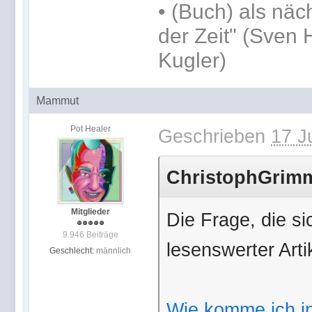
•
(Buch) als näc
der Zeit" (Sven 
Kugler)
Mammut
Pot Healer
Geschrieben
17 J
ChristophGrimm 
Mitglieder
Die Frage, die sic
9.946 Beiträge
lesenswerter Art
Geschlecht:
männlich
Wie komme ich in