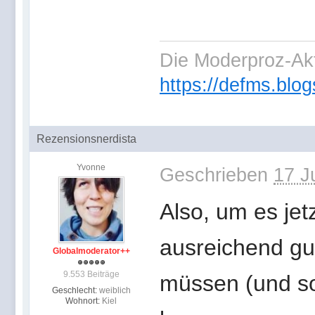
Die Moderproz-Ak
https://defms.blog
Rezensionsnerdista
Yvonne
Geschrieben
17 J
Also, um es jet
ausreichend gu
Globalmoderator++
9.553 Beiträge
müssen (und so
Geschlecht:
weiblich
Wohnort:
Kiel