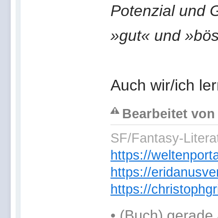
Potenzial und 
»gut« und »bös
Auch wir/ich le
Bearbeitet von
SF/Fantasy-Literat
https://weltenpor
https://eridanusve
https://christoph
•
(Buch) gerade 