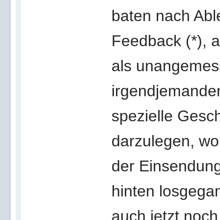
baten nach Abl
Feedback (*),
als unangemess
irgendjemanden
spezielle Gesch
darzulegen, wor
der Einsendung
hinten losgega
auch jetzt noch