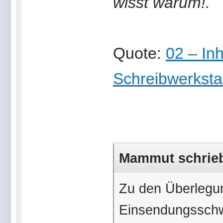
wisst warum!.
Quote:
02 – In
Schreibwerksta
Mammut schrieb 
Zu den Überlegu
Einsendungsschwe