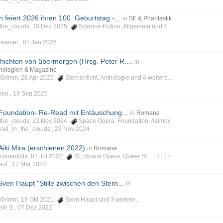
n feiert 2026 ihren 100. Geburtstag -...
in
SF & Phantastik
n_the_clouds, 30 Dez 2025
Science-Fiction
,
Allgemein
und 4
Dreamer ,
01 Jan 2026
chichten von übermorgen (Hrsg. Peter R....
in
thologien & Magazine
phGrimm, 28 Apr 2025
Sternenlicht
,
Anthologie
und 4 weitere...
obo ,
18 Sep 2025
 Foundation- Re-Read mit Entäuschung...
in
Romane
n_the_clouds, 23 Nov 2024
Space Opera
,
Foundation
,
Asimov
head_in_the_clouds ,
23 Nov 2024
Aiki Mira (erschienen 2022)
in
Romane
onsnerdista, 02 Jul 2022
SF
,
Space Opera
,
Queer SF
1
2
aut ,
17 Mär 2024
ven Haupt "Stille zwischen den Stern...
in
phGrimm, 19 Okt 2021
Sven Haupt
und 3 weitere...
lli-S ,
07 Dez 2022