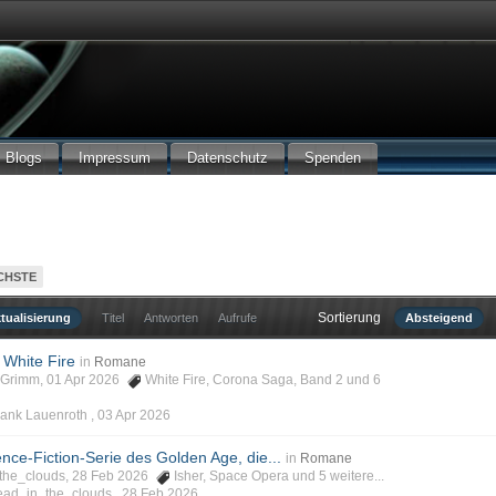
Blogs
Impressum
Datenschutz
Spenden
CHSTE
Sortierung
tualisierung
Titel
Antworten
Aufrufe
Absteigend
 White Fire
in
Romane
phGrimm, 01 Apr 2026
White Fire
,
Corona Saga
,
Band 2
und 6
Frank Lauenroth ,
03 Apr 2026
ence-Fiction-Serie des Golden Age, die...
in
Romane
n_the_clouds, 28 Feb 2026
Isher
,
Space Opera
und 5 weitere...
head_in_the_clouds ,
28 Feb 2026