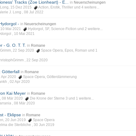
Lioness' Tracks (Zoe Lionheart) - E...
in
Neuerscheinungen
 J. Long, 15 Dez 2015
Action
,
Erotik
,
Thriller
und 4 weitere...
alerie J. Long ,
08 Jul 2022
Hydorgol -
in
Neuerscheinungen
l, 10 Mai 2021
Hydorgol
,
SF
,
Science-Fiction
und 2 weitere...
ydorgol ,
10 Mai 2021
 - G. O. T. T.
in
Romane
ophGrimm, 22 Sep 2020
Space Opera
,
Epos
,
Roman
und 1
ChristophGrimm ,
22 Sep 2020
 Götterfall
in
Romane
02 Apr 2020
Space Opera
,
Götterdämmerung
rankh ,
02 Apr 2020
von Kai Meyer
in
Romane
nt, 08 Mär 2020
Die Krone der Sterne 3
und 1 weitere...
arrania ,
08 Mär 2020
t - Eklipse
in
Romane
isen, 20 Jun 2019
Space Opera
elma die Sterbliche ,
30 Jun 2019