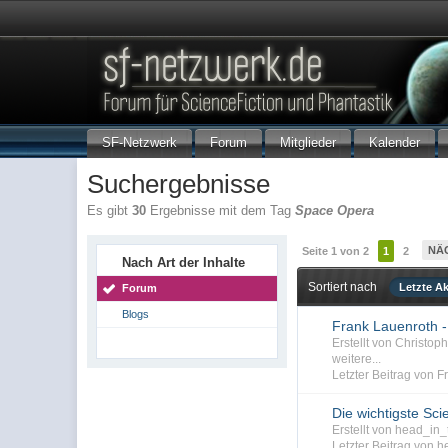
SF-Netzwerk
Forum
Mitglieder
Kalender
Suchergebnisse
Es gibt
30
Ergebnisse mit dem Tag
Space Opera
NÄ
Seite 1 von 2
1
2
Nach Art der Inhalte
Sortiert nach
Letzte Ak
Forum
Blogs
Frank Lauenroth -
Erstellt von Christo
weitere...
Letzter Beitrag von 
Die wichtigste Sci
Erstellt von head_i
Letzter Beitrag von 