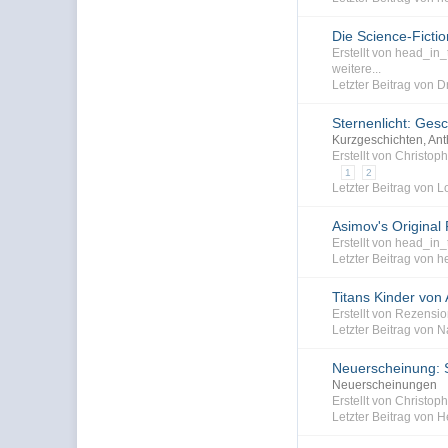
Die Science-Fictio
Erstellt von head_i
weitere...
Letzter Beitrag von 
Sternenlicht: Ges
Kurzgeschichten, An
Erstellt von Christo
1
2
Letzter Beitrag von L
Asimov's Original
Erstellt von head_i
Letzter Beitrag von 
Titans Kinder von 
Erstellt von Rezensi
Letzter Beitrag von N
Neuerscheinung: S
Neuerscheinungen
Erstellt von Christo
Letzter Beitrag von He