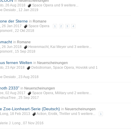
SOLIJON
in
Neuerscheinungen
iato, 26 Aug 2018
Space Opera
und 9 weitere...
oe Desiato ,
12 Jan 2019
rone der Sterne
in
Romane
nt, 26 Jan 2017
Space Opera
1
2
3
4
apismont ,
22 Okt 2018
nmacht
in
Romane
nt, 26 Jun 2018
Hexenmacht
,
Kai Meyer
und 3 weitere...
apismont ,
15 Sep 2018
us fernen Welten
in
Neuerscheinungen
iato, 23 Apr 2018
Debütroman
,
Space Opera
,
Hovokk
und 1
oe Desiato ,
23 Aug 2018
moth 2333"
in
Neuerscheinungen
Tree, 02 Aug 2017
Space Opera
,
Military
und 2 weitere...
JoshuaTree ,
25 Sep 2017
ie Zoe-Lionheart-Serie (Deutsch)
in
Neuerscheinungen
J. Long, 18 Feb 2013
Action
,
Erotik
,
Thriller
und 5 weitere...
1
alerie J. Long ,
07 Nov 2016