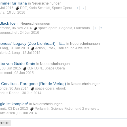
Himmel für Kana
in
Neuerscheinungen
7 Mai 2016
D9E
,
Karla Schmidt
,
Space Opera
1
2
rla ,
10 Jul 2016
Black Ice
in
Neuerscheinungen
Giersche, 06 Nov 2014
space opera
,
Begedia
,
Lauenroth
1
2
Pogopuschel ,
24 Jun 2016
Lioness' Legacy (Zoe Lionheart) - E...
in
Neuerscheinungen
J. Long, 01 Jan 2013
Action
,
Erotik
,
Thriller
und 4 weitere...
alerie J. Long ,
12 Jul 2015
be von Guido Krain
in
Neuerscheinungen
nt, 08 Jun 2015
O.R.I.O.N.
,
Space Opera
apismont ,
08 Jun 2015
 Corzilius - Foregone (Rohde Verlag)
in
Neuerscheinungen
 Rohde, 30 Jun 2014
space opera
,
ebook
Markus Rohde ,
30 Jun 2014
gie ist komplett!
in
Neuerscheinungen
Schmitt, 03 Dez 2013
Perlamith
,
Science Fiction
und 2 weitere...
affeleisen ,
03 Jun 2014
CHSTE