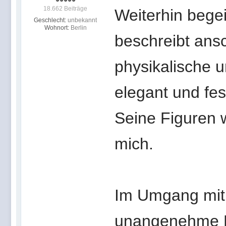
18.662 Beiträge
Weiterhin begei
Geschlecht:
unbekannt
Wohnort:
Berlin
beschreibt ansc
physikalische u
elegant und fes
Seine Figuren w
mich.
Im Umgang mit 
unangenehme M