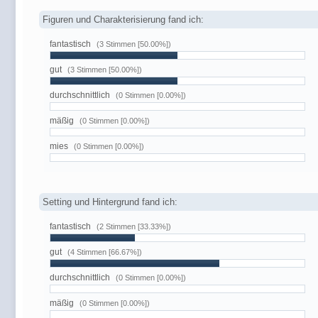
Figuren und Charakterisierung fand ich:
fantastisch
(3 Stimmen [50.00%])
gut
(3 Stimmen [50.00%])
durchschnittlich
(0 Stimmen [0.00%])
mäßig
(0 Stimmen [0.00%])
mies
(0 Stimmen [0.00%])
Setting und Hintergrund fand ich:
fantastisch
(2 Stimmen [33.33%])
gut
(4 Stimmen [66.67%])
durchschnittlich
(0 Stimmen [0.00%])
mäßig
(0 Stimmen [0.00%])