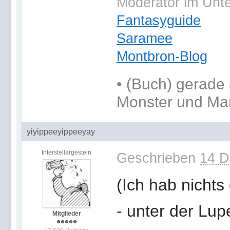
Moderator im Unt
Fantasyguide
Saramee
Montbron-Blog
•
(Buch) gerade 
Monster und Ma
yiyippeeyippeeyay
Interstellargestein
Geschrieben
14 D
(Ich hab nichts
- unter der Lu
Mitglieder