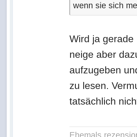
wenn sie sich meh
Wird ja gerade 
neige aber dazu
aufzugeben un
zu lesen. Vermu
tatsächlich nic
Ehemals rezension