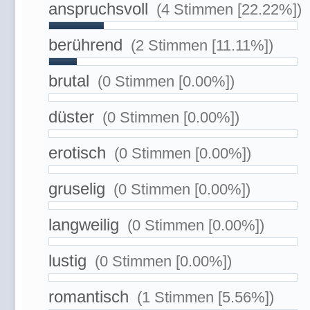
anspruchsvoll
(4 Stimmen [22.22%])
berührend
(2 Stimmen [11.11%])
brutal
(0 Stimmen [0.00%])
düster
(0 Stimmen [0.00%])
erotisch
(0 Stimmen [0.00%])
gruselig
(0 Stimmen [0.00%])
langweilig
(0 Stimmen [0.00%])
lustig
(0 Stimmen [0.00%])
romantisch
(1 Stimmen [5.56%])