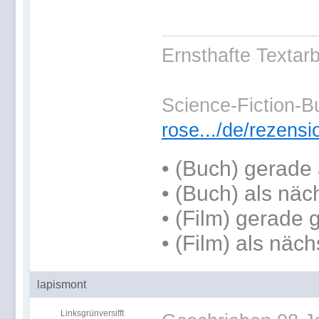
Ernsthafte Textarb
Science-Fiction-B
rose.../de/rezens
•
(Buch) gerade 
•
(Buch) als näc
• (Film) gerade
• (Film) als näc
lapismont
Linksgrünversifft