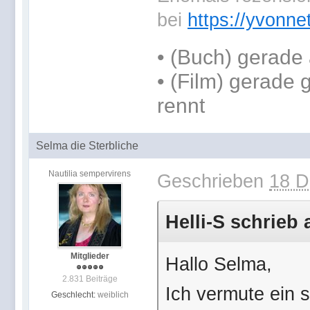
bei
https://yvonne
•
(Buch) gerade 
• (Film) gerade
rennt
Selma die Sterbliche
Nautilia sempervirens
Geschrieben
18 D
Helli-S schrieb 
Mitglieder
Hallo Selma,
2.831 Beiträge
Ich vermute ein 
Geschlecht:
weiblich