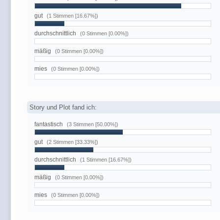
gut
(1 Stimmen [16.67%])
durchschnittlich
(0 Stimmen [0.00%])
mäßig
(0 Stimmen [0.00%])
mies
(0 Stimmen [0.00%])
Story und Plot fand ich:
fantastisch
(3 Stimmen [50.00%])
gut
(2 Stimmen [33.33%])
durchschnittlich
(1 Stimmen [16.67%])
mäßig
(0 Stimmen [0.00%])
mies
(0 Stimmen [0.00%])