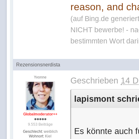
reason, and cha
(auf Bing.de generier
NICHT bewerbe! - nac
bestimmten Wort darin
Rezensionsnerdista
Yvonne
Geschrieben
14 D
lapismont schri
Globalmoderator++
9.553 Beiträge
Es könnte auch f
Geschlecht:
weiblich
Wohnort:
Kiel