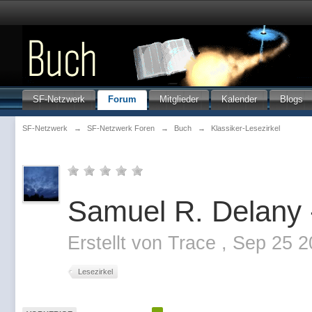
SF-Netzwerk
Forum
Mitglieder
Kalender
Blogs
SF-Netzwerk
→
SF-Netzwerk Foren
→
Buch
→
Klassiker-Lesezirkel
Samuel R. Delany 
Erstellt von
Trace
,
Sep 25 2
Lesezirkel