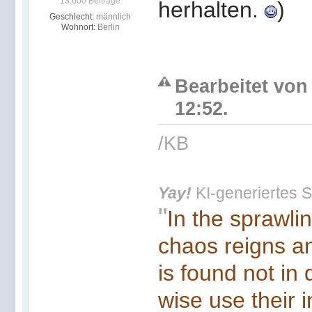
13.600 Beiträge
herhalten.
)
Geschlecht:
männlich
Wohnort:
Berlin
Bearbeitet von
12:52.
/KB
Yay!
KI-generiertes S
"
In the sprawli
chaos reigns an
is found not in
wise use their 