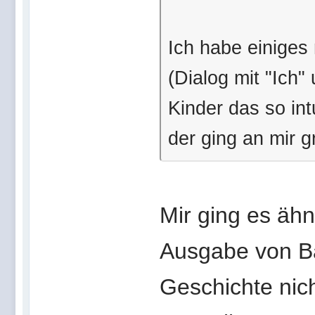
Ich habe einiges
(Dialog mit "Ich"
Kinder das so intu
der ging an mir g
Mir ging es ähn
Ausgabe von Ba
Geschichte nic