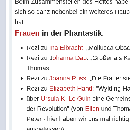
Beim Zusammenstellen des Heftes habe ic
sich so ganz nebenbei ein weiteres Haupt
hat:
Frauen
in der Phantastik
.
Rezi zu
Ina Elbracht
: „Mollusca Obs
Rezi zu J
ohanna Dab
: „Größer als K
Thomas
Rezi zu
Joanna Russ
: „Die Frauenst
Rezi zu
Elizabeth Hand
: "Wylding Ha
über
Ursula K. Le Guin
eine Gemeins
der Revolution" (von
Ellen
und Thoma
Peter - hier haben wir uns mal richtig
ausgelassen)