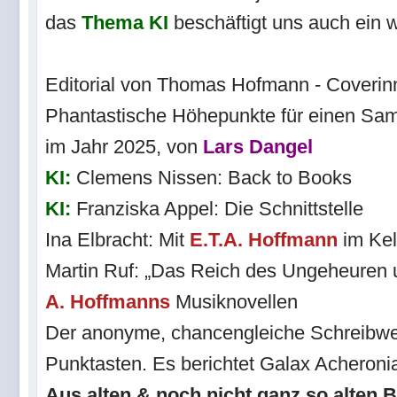
das
Thema KI
beschäftigt uns auch ein
Editorial von Thomas Hofmann - Coverin
Phantastische Höhepunkte für einen Sam
im Jahr 2025, von
Lars Dangel
KI:
Clemens Nissen: Back to Books
KI:
Franziska Appel: Die Schnittstelle
Ina Elbracht: Mit
E.T.A. Hoffmann
im Ke
Martin Ruf: „Das Reich des Ungeheuren
A. Hoffmanns
Musiknovellen
Der anonyme, chancengleiche Schreibwe
Punktasten. Es berichtet Galax Acheroni
Aus alten & noch nicht ganz so alten