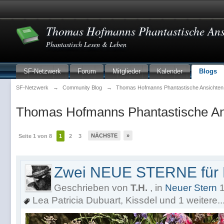
Thomas Hofmanns Phantastische Ans
Phantastisch Lesen & Leben
SF-Netzwerk
Forum
Mitglieder
Kalender
Blogs
SF-Netzwerk
→
Community Blog
→
Thomas Hofmanns Phantastische Ansichten
Thomas Hofmanns Phantastische A
NÄCHSTE
»
Seite 1 von 8
1
2
3
Zwei NEUE STERNE für 
Geschrieben von
T.H.
, in
Neuer Stern
1
Lea Patricia Dubuart
,
Kissdel
und 1 weitere..