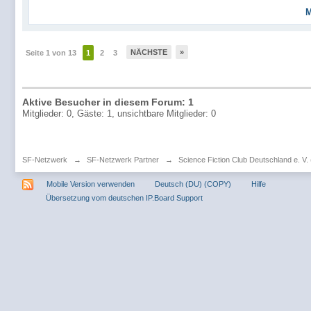
M
NÄCHSTE
»
Seite 1 von 13
1
2
3
Aktive Besucher in diesem Forum: 1
Mitglieder: 0, Gäste: 1, unsichtbare Mitglieder: 0
SF-Netzwerk
→
SF-Netzwerk Partner
→
Science Fiction Club Deutschland e. V
Mobile Version verwenden
Deutsch (DU) (COPY)
Hilfe
Übersetzung vom deutschen IP.Board Support