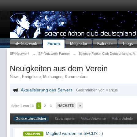
SF-Netzwerk
Forum
Mitglieder
Kalender
Blogs
SF-Netzwerk
→
SF-Netzwerk Partner
→
Science Fiction Club Deutschland e. V
Neuigkeiten aus dem Verein
News, Ereignisse, Meinungen, Kommentare
Aktualisierung des Servers
Geschrieben von Markus
NÄCHSTE
»
Seite 1 von 13
1
2
3
Zuletzt aktualisiert
Startzeitpunkt
Meiste Antworten
Meiste Aufrufe
Mitglied werden im SFCD? :-)
ANGEPINNT