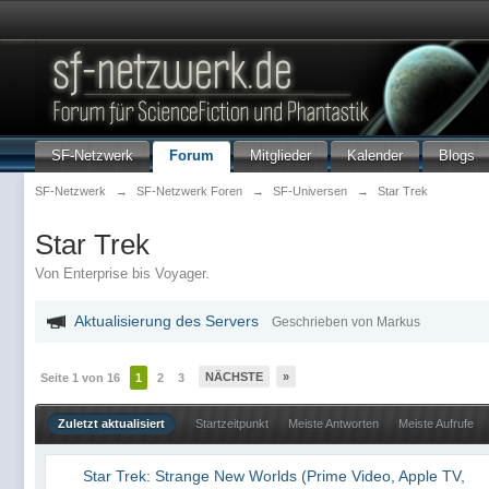
SF-Netzwerk
Forum
Mitglieder
Kalender
Blogs
SF-Netzwerk
→
SF-Netzwerk Foren
→
SF-Universen
→
Star Trek
Star Trek
Von Enterprise bis Voyager.
Aktualisierung des Servers
Geschrieben von Markus
NÄCHSTE
»
Seite 1 von 16
1
2
3
Zuletzt aktualisiert
Startzeitpunkt
Meiste Antworten
Meiste Aufrufe
Star Trek: Strange New Worlds (Prime Video, Apple TV,