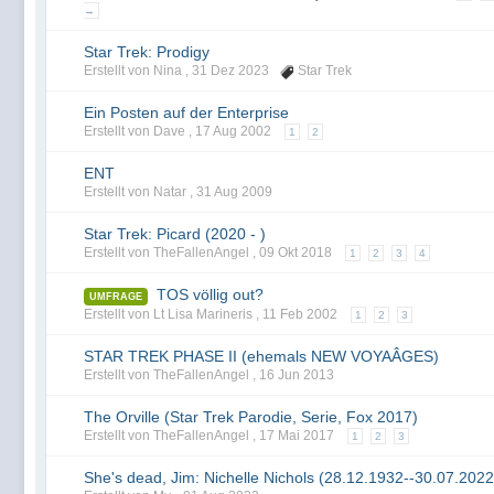
→
Star Trek: Prodigy
Erstellt von Nina ,
31 Dez 2023
Star Trek
Ein Posten auf der Enterprise
Erstellt von Dave ,
17 Aug 2002
1
2
ENT
Erstellt von Natar ,
31 Aug 2009
Star Trek: Picard (2020 - )
Erstellt von TheFallenAngel ,
09 Okt 2018
1
2
3
4
TOS völlig out?
UMFRAGE
Erstellt von Lt Lisa Marineris ,
11 Feb 2002
1
2
3
STAR TREK PHASE II (ehemals NEW VOYAÂ­GES)
Erstellt von TheFallenAngel ,
16 Jun 2013
The Orville (Star Trek Parodie, Serie, Fox 2017)
Erstellt von TheFallenAngel ,
17 Mai 2017
1
2
3
She's dead, Jim: Nichelle Nichols (28.12.1932--30.07.2022