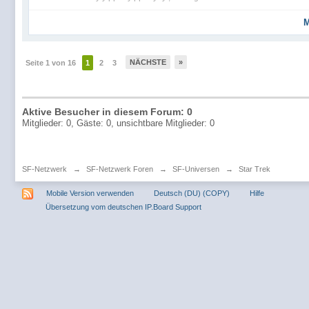
M
NÄCHSTE
»
Seite 1 von 16
1
2
3
Aktive Besucher in diesem Forum: 0
Mitglieder: 0, Gäste: 0, unsichtbare Mitglieder: 0
SF-Netzwerk
→
SF-Netzwerk Foren
→
SF-Universen
→
Star Trek
Mobile Version verwenden
Deutsch (DU) (COPY)
Hilfe
Übersetzung vom deutschen IP.Board Support