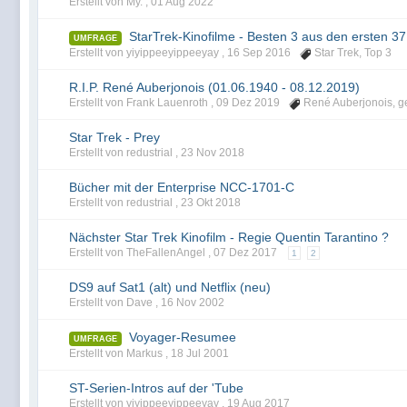
Erstellt von My. ,
01 Aug 2022
StarTrek-Kinofilme - Besten 3 aus den ersten 3
UMFRAGE
Erstellt von yiyippeeyippeeyay ,
16 Sep 2016
Star Trek
,
Top 3
R.I.P. René Auberjonois (01.06.1940 - 08.12.2019)
Erstellt von Frank Lauenroth ,
09 Dez 2019
René Auberjonois
,
g
Star Trek - Prey
Erstellt von redustrial ,
23 Nov 2018
Bücher mit der Enterprise NCC-1701-C
Erstellt von redustrial ,
23 Okt 2018
Nächster Star Trek Kinofilm - Regie Quentin Tarantino ?
Erstellt von TheFallenAngel ,
07 Dez 2017
1
2
DS9 auf Sat1 (alt) und Netflix (neu)
Erstellt von Dave ,
16 Nov 2002
Voyager-Resumee
UMFRAGE
Erstellt von Markus ,
18 Jul 2001
ST-Serien-Intros auf der 'Tube
Erstellt von yiyippeeyippeeyay ,
19 Aug 2017