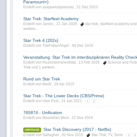
Paramount+)
Erstellt von yiyippeeyippeeyay ,
21 Dez 2023
Star Trek: Starfleet Academy
Erstellt von Jannis ,
21 Jan 2026
star trek
,
starfleet academy
und
weitere...
Star Trek 4 (202x)
Erstellt von TheFallenAngel ,
06 Dez 2019
Veranstaltung: Star Trek im interdisziplinären Reality Chec
Erstellt von Rezensionsnerdista ,
13 Feb 2026
Science and Ficti
Trek
und 1 weitere...
Rund um Star Trek
Erstellt von MoiN ,
28 Apr 2015
Star Trek - The Lower Decks (CBS/Prime)
Erstellt von Uwe Post ,
24 Jan 2021
1
2
765874 - Unification
Erstellt von Maxmilian Wust ,
22 Nov 2024
Star Trek Discovery (2017 - Netflix)
UMFRAGE
Erstellt von Gallagher ,
02 Nov 2015
Star Trek
,
TV
,
Serie
1
2