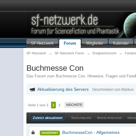
SF-Netzwerk
Forum
Mitglieder
Kalender
SF-Netzwerk
→
SF-Netzwerk Foren
→
Ereignishorizont
→
Fando
Buchmesse Con
Das Forum zum Buchmesse Con. Hinweise, Fragen und Feed
Aktualisierung des Servers
Geschrieben von Markus
NÄCHSTE
Seite 1 von 2
1
2
Zuletzt aktualisiert
Startzeitpunkt
Meiste Antworten
Meist
BuchmesseCon - Allgemeines
ANGEPINNT