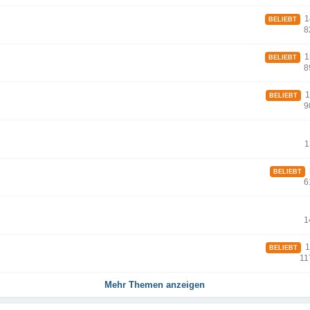
14
BELIEBT
8
15
BELIEBT
8
1
BELIEBT
9
1
5
BELIEBT
6
1
1
BELIEBT
11
Mehr Themen anzeigen