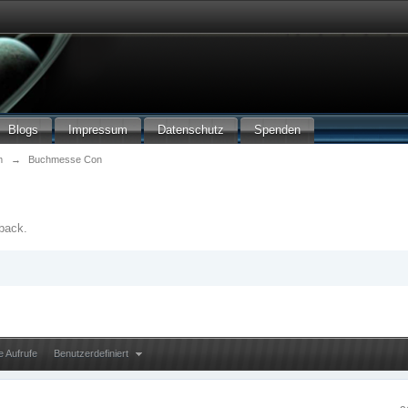
Blogs
Impressum
Datenschutz
Spenden
m
→
Buchmesse Con
back.
e Aufrufe
Benutzerdefiniert