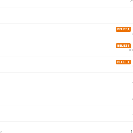
3
4
BELIEBT
8
BELIEBT
10
4
BELIEBT
1
on