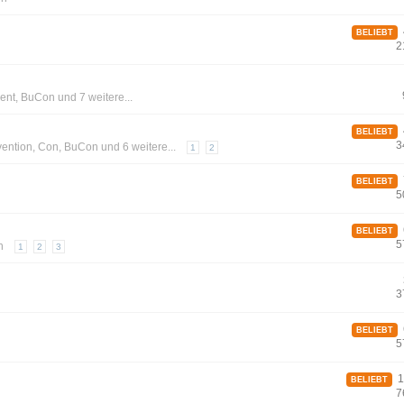
4
BELIEBT
2
ent
,
BuCon
und 7 weitere...
4
BELIEBT
3
ention
,
Con
,
BuCon
und 6 weitere...
1
2
7
BELIEBT
5
6
BELIEBT
5
n
1
2
3
3
6
BELIEBT
5
1
BELIEBT
7