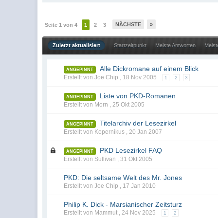
NÄCHSTE
»
Seite 1 von 4
1
2
3
Zuletzt aktualisiert
Startzeitpunkt
Meiste Antworten
Meist
Alle Dickromane auf einem Blick
ANGEPINNT
Erstellt von Joe Chip ,
18 Nov 2005
1
2
3
Liste von PKD-Romanen
ANGEPINNT
Erstellt von Morn ,
25 Okt 2005
Titelarchiv der Lesezirkel
ANGEPINNT
Erstellt von Kopernikus ,
20 Jan 2007
PKD Lesezirkel FAQ
ANGEPINNT
Erstellt von Sullivan ,
31 Okt 2005
PKD: Die seltsame Welt des Mr. Jones
Erstellt von Joe Chip ,
17 Jan 2010
Philip K. Dick - Marsianischer Zeitsturz
Erstellt von Mammut ,
24 Nov 2025
1
2