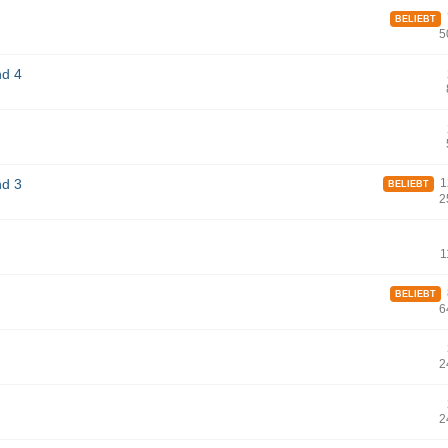
7
BELIEBT
5
nd 4
nd 3
12
BELIEBT
2
1
8
BELIEBT
6
2
2