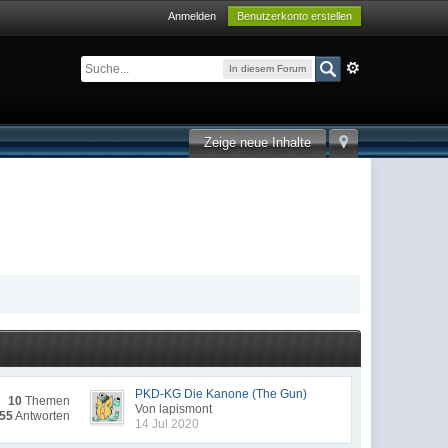
Anmelden
Benutzerkonto erstellen
In diesem Forum
Zeige neue Inhalte
PKD-KG Die Kanone (The Gun)
10
Themen
Von lapismont
55
Antworten
14 Jul 2020