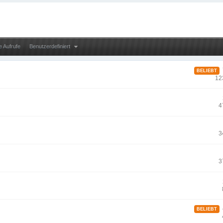
e Aufrufe
Benutzerdefiniert
7
BELIEBT
12
4
3
3
4
BELIEBT