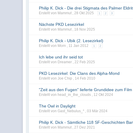
Philip K. Dick - Die drei Stigmata des Palmer Eldri
Erstellt von Mammut ,
28 Okt 2025
1
2
3
Nächste PKD Lesezirkel
Erstellt von Mammut ,
18 Nov 2025
Philip K. Dick - Ubik (2. Lesezirkel)
Erstellt von Morn ,
11 Jan 2012
1
2
Ich lebe und ihr seid tot
Erstellt von Dreamer ,
22 Feb 2025
PKD Lesezirkel: Die Clans des Alpha-Mond
Erstellt von Joe Chip ,
14 Feb 2010
"Zeit aus den Fugen" lieferte Grundidee zum Fil
Erstellt von head_in_the_clouds ,
12 Okt 2024
The Owl in Daylight
Erstellt von Gast_Nebulus_* ,
03 Mär 2024
Philip K. Dick - Sämtliche 118 SF-Geschichten Ba
Erstellt von Mammut ,
27 Dez 2021