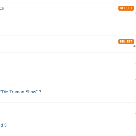
tch
7
BELIEBT
5
BELIEBT
4
m "Die Truman Show" ?
nd 5