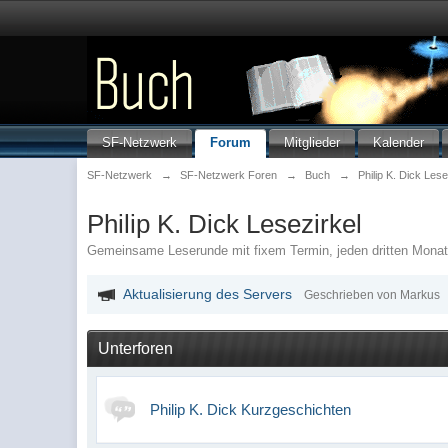
SF-Netzwerk
Forum
Mitglieder
Kalender
SF-Netzwerk
→
SF-Netzwerk Foren
→
Buch
→
Philip K. Dick Lese
Philip K. Dick Lesezirkel
Gemeinsame Leserunde mit fixem Termin, jeden dritten Monat
Aktualisierung des Servers
Geschrieben von Markus
Unterforen
Philip K. Dick Kurzgeschichten