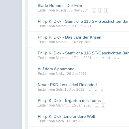
Blade Runner - Der Film
Erstellt von Rusch ,
30 Nov 2004
1
2
3
Philip K. Dick - Sämtliche 118 SF-Geschichten Ba
Erstellt von Mammut ,
23 Jun 2021
Philip K. Dick - Das Jahr der Krisen
Erstellt von Mammut ,
16 Sep 2021
Philip K. Dick - Sämtliche 118 SF-Geschichten Ba
Erstellt von Mammut ,
17 Jan 2021
1
2
3
5 →
Auf dem Alphamond
Erstellt von Nicky ,
26 Jan 2011
Neuer PKD-Lesezirkel Reloaded
Erstellt von Seti ,
15 Aug 2012
1
2
3
Philip K. Dick - Irrgarten des Todes
Erstellt von Mammut ,
15 Jan 2020
1
2
Philip K. Dick: Eine andere Welt
Erstellt von Morn ,
14 Okt 2006