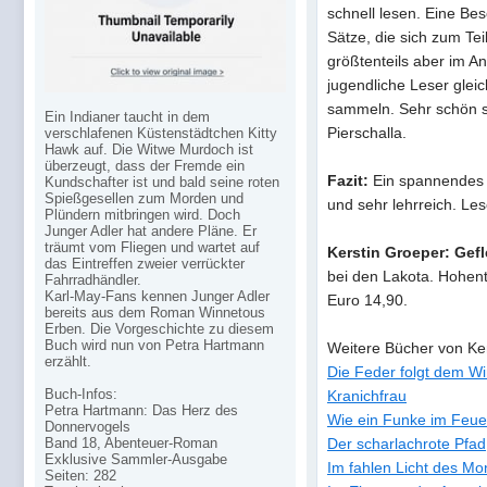
schnell lesen. Eine Bes
Sätze, die sich zum T
größtenteils aber im A
jugendliche Leser gle
sammeln. Sehr schön si
Ein Indianer taucht in dem
Pierschalla.
verschlafenen Küstenstädtchen Kitty
Hawk auf. Die Witwe Murdoch ist
überzeugt, dass der Fremde ein
Fazit:
Ein spannendes 
Kundschafter ist und bald seine roten
Spießgesellen zum Morden und
und sehr lehrreich. Le
Plündern mitbringen wird. Doch
Junger Adler hat andere Pläne. Er
träumt vom Fliegen und wartet auf
Kerstin Groeper: Gef
das Eintreffen zweier verrückter
bei den Lakota. Hohent
Fahrradhändler.
Karl-May-Fans kennen Junger Adler
Euro 14,90.
bereits aus dem Roman Winnetous
Erben. Die Vorgeschichte zu diesem
Buch wird nun von Petra Hartmann
Weitere Bücher von Ke
erzählt.
Die Feder folgt dem W
Buch-Infos:
Kranichfrau
Petra Hartmann: Das Herz des
Wie ein Funke im Feue
Donnervogels
Band 18, Abenteuer-Roman
Der scharlachrote Pfad
Exklusive Sammler-Ausgabe
Im fahlen Licht des M
Seiten: 282