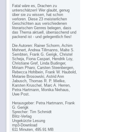
Fatal wäre es, Drachen zu
unterschätzen! Wer glaubt, genug
über sie zu wissen, hat schon
verloren. Diese 23 meisterlichen
Geschichten aus verschiedenen
literarischen Genres belegen, dass
das Thema aktuell, überraschend und
packend ist - und gelegentlich fies!
Die Autoren: Rainer Schorm, Achim
Mehnert, Andrea Tillmanns, Malte S.
Sembten, Frank G. Gerigk, Christel
Scheja, Fiona Caspari, Hendrik Loy,
Christiane Gref, Linda Budinger,
Miriam Pharo, Carsten Steenbergen,
Rebecca Hohlbein, Frank W. Haubold,
Melanie Brosowski, Astrid Ann
Jabusch, Thomas R. P. Mielke,
Karsten Kruschel, Marc A. Herren,
Petra Hartmann, Monika Niehaus,
Uwe Post.
Herausgeber: Petra Hartmann, Frank
G. Gerigk
Sprecher: Tim Schmidt
Blitz-Verlag
Ungekürzte Lesung
mp3-Download
611 Minuten, 495.91 MB