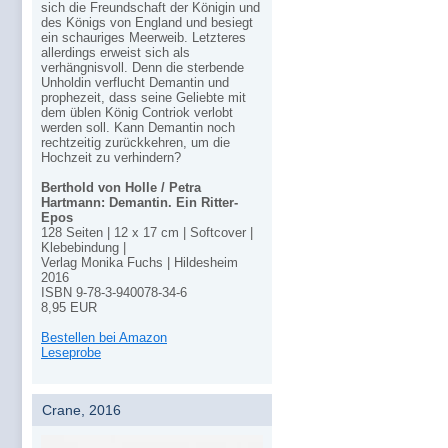
sich die Freundschaft der Königin und
des Königs von England und besiegt
ein schauriges Meerweib. Letzteres
allerdings erweist sich als
verhängnisvoll. Denn die sterbende
Unholdin verflucht Demantin und
prophezeit, dass seine Geliebte mit
dem üblen König Contriok verlobt
werden soll. Kann Demantin noch
rechtzeitig zurückkehren, um die
Hochzeit zu verhindern?
Berthold von Holle / Petra
Hartmann: Demantin. Ein Ritter-
Epos
128 Seiten | 12 x 17 cm | Softcover |
Klebebindung |
Verlag Monika Fuchs | Hildesheim
2016
ISBN 9-78-3-940078-34-6
8,95 EUR
Bestellen bei Amazon
Leseprobe
Crane, 2016