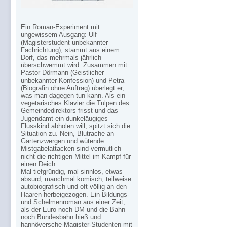
Ein Roman-Experiment mit
ungewissem Ausgang: Ulf
(Magisterstudent unbekannter
Fachrichtung), stammt aus einem
Dorf, das mehrmals jährlich
überschwemmt wird. Zusammen mit
Pastor Dörmann (Geistlicher
unbekannter Konfession) und Petra
(Biografin ohne Auftrag) überlegt er,
was man dagegen tun kann. Als ein
vegetarisches Klavier die Tulpen des
Gemeindedirektors frisst und das
Jugendamt ein dunkeläugiges
Flusskind abholen will, spitzt sich die
Situation zu. Nein, Blutrache an
Gartenzwergen und wütende
Mistgabelattacken sind vermutlich
nicht die richtigen Mittel im Kampf für
einen Deich ...
Mal tiefgründig, mal sinnlos, etwas
absurd, manchmal komisch, teilweise
autobiografisch und oft völlig an den
Haaren herbeigezogen. Ein Bildungs-
und Schelmenroman aus einer Zeit,
als der Euro noch DM und die Bahn
noch Bundesbahn hieß und
hannöversche Magister-Studenten mit