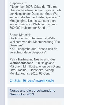
Klappentext:
"November 2007: Orkantief Tilo tobt
über die Nordsee und reißt große Teile
der Helgoländer Düne ins Meer. Wer
soll nun die Robbenküste reparieren?
Meerjungfrau Nestis wünscht sich
einfach mal vom Weihnachtsmann
500.000 Kubikmeter Sand ..."
Bonus-Material:
Die Autorin im Interview mit Wella
Wellhorn von der Meereszeitung "Die
Gezeiten"
XXL-Leseprobe aus "Nestis und de
verschwundene Seepocke"
Petra Hartmann: Nestis und der
Weihnachtssand.
Ein Helgoland-
Märchen. Mit Illustrationen von Olena
Otto-Fradina. Hildesheim: Verlag
Monika Fuchs, 2013. 99 Cent.
Erhältlich für den Amazon-Kindle
Nestis und die verschwundene
Seepocke, 2013