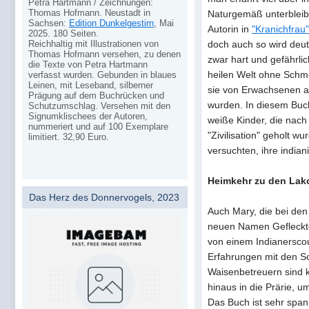
Petra Hartmann / Zeichnungen:
Thomas Hofmann. Neustadt in
Naturgemäß unterbleib
Sachsen:
Edition Dunkelgestirn
, Mai
Autorin in
"Kranichfrau"
2025. 180 Seiten.
Reichhaltig mit Illustrationen von
doch auch so wird deut
Thomas Hofmann versehen, zu denen
zwar hart und gefährlic
die Texte von Petra Hartmann
heilen Welt ohne Schm
verfasst wurden. Gebunden in blaues
Leinen, mit Leseband, silberner
sie von Erwachsenen a
Prägung auf dem Buchrücken und
wurden. In diesem Buch
Schutzumschlag. Versehen mit den
Signumklischees der Autoren,
weiße Kinder, die nach 
nummeriert und auf 100 Exemplare
"Zivilisation" geholt w
limitiert. 32,90 Euro.
versuchten, ihre india
Heimkehr zu den Lak
Das Herz des Donnervogels, 2023
Auch Mary, die bei de
neuen Namen Gefleckte
von einem Indianerscout
Erfahrungen mit den So
Waisenbetreuern sind k
hinaus in die Prärie, u
Das Buch ist sehr span