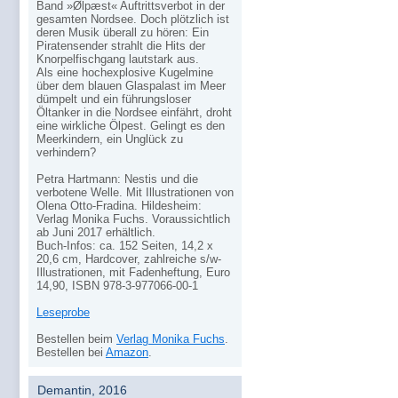
Band »Ølpæst« Auftrittsverbot in der
gesamten Nordsee. Doch plötzlich ist
deren Musik überall zu hören: Ein
Piratensender strahlt die Hits der
Knorpelfischgang lautstark aus.
Als eine hochexplosive Kugelmine
über dem blauen Glaspalast im Meer
dümpelt und ein führungsloser
Öltanker in die Nordsee einfährt, droht
eine wirkliche Ölpest. Gelingt es den
Meerkindern, ein Unglück zu
verhindern?
Petra Hartmann: Nestis und die
verbotene Welle. Mit Illustrationen von
Olena Otto-Fradina. Hildesheim:
Verlag Monika Fuchs. Voraussichtlich
ab Juni 2017 erhältlich.
Buch-Infos: ca. 152 Seiten, 14,2 x
20,6 cm, Hardcover, zahlreiche s/w-
Illustrationen, mit Fadenheftung, Euro
14,90, ISBN 978-3-977066-00-1
Leseprobe
Bestellen beim
Verlag Monika Fuchs
.
Bestellen bei
Amazon
.
Demantin, 2016