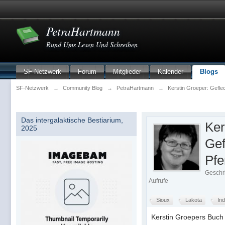
PetraHartmann
Rund Ums Lesen Und Schreiben
SF-Netzwerk
Forum
Mitglieder
Kalender
Blogs
SF-Netzwerk
→
Community Blog
→
PetraHartmann
→
Kerstin Groeper: Gefl
Das intergalaktische Bestiarium,
Ker
2025
Gef
Pf
Geschr
Aufrufe
Sioux
Lakota
Ind
Kerstin Groepers Buch 