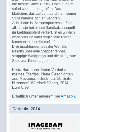
die riesige Katze zurück. Doch nur, um
sofort wieder anzugreifen. Das
Mädchen, das auf dem Leichnam seiner
Stute kauerte, schien verloren.
Acht Jahre ist Steppenprinzessin Ziris
alt, als sie bei einem Sandkatzenangriff
ihr Lieblingspferd verliert. Ist es wirklich
wahr, was ihr Vater sagt? "Alle Pferde
kommen in den Himmel ..."
Drei Erzählungen aus der Welt der
Nearith über edle Steppenrenner,
struppige Waldponys und die alte graue
Stute aus Kindertagen.
Petra Hartmann: Beim Vorderhuf
meines Pferdes. Neue Geschichten
aus Movenna. eBook, ca. 30 Seiten.
Nittendorf: Wurdack-Verlag, 2014.
Euro 0,99.
Erhältlich unter anderem bei
Amazon
.
Darthula, 2014