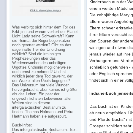
Kinderbuch aus der Welt
einem weißen Mädchen,
Die zehnjährige Mary ge
Eltern waren Angehörig
Was verbirgt sich hinter dem Tor des
Eltern schwer erkrank
Krkt-jinn und warum verliert der Planet
ihrer Eltern versucht si
Light Lady seine Schwerkraft? Kann
die Heimat der Regenbogenkatzen
den Spuren der anderen
noch gerettet werden? Gibt es das
winzigen und etwas dic
sagenhafte Tier der Unordnung
wirklich? Sind die irrsinnigen
jemals wieder auf ihre
Prophezeiungen über das
Verhungern und Verdur
Wiedererwachen des unheiligen
schließlich gefunden - 
Urgottes Chthonio möglicherweise
doch ernst zu nehmen? Und ist
oder Englisch spreche
wirklich jeder dem Tod geweiht, der
findet sich in einer völ
der Wurzel allen Übels begegnet?
Das Universum hat viele Wunder
hervorgebracht, aber keines ist größer
Indianerbuch jensei
als das Leben. Ein paar der
ungewöhnlichsten Lebewesen aller
Welten sind in diesem
Das Buch ist ein Kind
intergalaktischen Bestiarium zu
finden. Thomas Hofmann und Petra
ab neun empfohlen. Üb
Hartmann haben sie aufgespürt.
und-Pferde-Buchs" mit 
Buch-Infos:
Groeper schildert sehr
Das intergalaktische Bestiarium. Text:
man erfährt viel über i