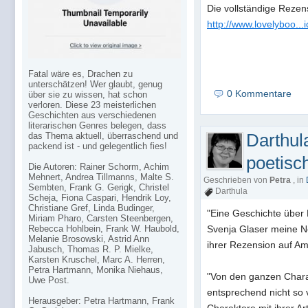
Die vollständige Rezensi
http://www.lovelyboo..
Fatal wäre es, Drachen zu
unterschätzen! Wer glaubt, genug
0 Kommentare
über sie zu wissen, hat schon
verloren. Diese 23 meisterlichen
Geschichten aus verschiedenen
literarischen Genres belegen, dass
Darthul
das Thema aktuell, überraschend und
packend ist - und gelegentlich fies!
poetisc
Die Autoren: Rainer Schorm, Achim
Mehnert, Andrea Tillmanns, Malte S.
Geschrieben von
Petra
, in
Sembten, Frank G. Gerigk, Christel
Darthula
Scheja, Fiona Caspari, Hendrik Loy,
Christiane Gref, Linda Budinger,
"Eine Geschichte über
Miriam Pharo, Carsten Steenbergen,
Rebecca Hohlbein, Frank W. Haubold,
Svenja Glaser meine No
Melanie Brosowski, Astrid Ann
ihrer Rezension auf Ama
Jabusch, Thomas R. P. Mielke,
Karsten Kruschel, Marc A. Herren,
Petra Hartmann, Monika Niehaus,
"Von den ganzen Chara
Uwe Post.
entsprechend nicht so 
Herausgeber: Petra Hartmann, Frank