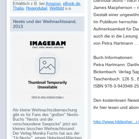
Darthula-Stoffs - nach
Erhältlich z.B. bei
Amazon
,
eBook.de
,
James Macpherson – n
Thalia
,
Hugendubel
,
Weltbild
u.a.
Gestalt einer ungewöhn
Nestis und der Weihnachtssand,
Im Publikum herrschte
2013
Aufmerksamkeit für Dar
auch die in die Lesung
von Petra Hartmann … W
Buch-Informationen:
Petra Hartmann: Darthu
Bickenbach: Verlag Sap
Taschenbuch. 126 S., E
ISBN 978-3-943948-25
Den kostenlosen Newsle
ihr hier lesen und abon
Als kleine Weihnachtsüberraschung
gibt es für Fans des "großen" Nestis-
Buchs "Nestis und die
http://www.hildeshei..
verschwundene Seepocke" jetzt ein
kleines bisschen Weihnachtssand:
Der Verlag Monika Fuchs hat aus der
"Ur-Nestis", einem Helgoland-Märchen