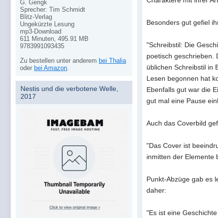
Charaktere mit ihrer Ar
G. Gerigk
Sprecher: Tim Schmidt
Blitz-Verlag
Besonders gut gefiel ihr
Ungekürzte Lesung
mp3-Download
611 Minuten, 495.91 MB
"Schreibstil: Die Gesch
9783991093435
poetisch geschrieben. 
Zu bestellen unter anderem
bei Thalia
üblichen Schreibstil i
oder
bei Amazon
.
Lesen begonnen hat ko
Nestis und die verbotene Welle,
Ebenfalls gut war die E
2017
gut mal eine Pause ein
Auch das Coverbild gef
"Das Cover ist beeindr
inmitten der Elemente b
Punkt-Abzüge gab es led
daher:
"Es ist eine Geschicht