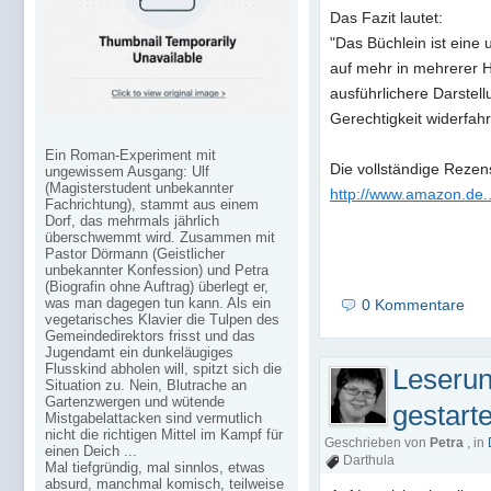
Das Fazit lautet:
"Das Büchlein ist eine
auf mehr in mehrerer Hi
ausführlichere Darstel
Gerechtigkeit widerfahr
Ein Roman-Experiment mit
Die vollständige Rezensi
ungewissem Ausgang: Ulf
(Magisterstudent unbekannter
http://www.amazon.de
Fachrichtung), stammt aus einem
Dorf, das mehrmals jährlich
überschwemmt wird. Zusammen mit
Pastor Dörmann (Geistlicher
unbekannter Konfession) und Petra
(Biografin ohne Auftrag) überlegt er,
was man dagegen tun kann. Als ein
0 Kommentare
vegetarisches Klavier die Tulpen des
Gemeindedirektors frisst und das
Jugendamt ein dunkeläugiges
Flusskind abholen will, spitzt sich die
Leserun
Situation zu. Nein, Blutrache an
Gartenzwergen und wütende
gestarte
Mistgabelattacken sind vermutlich
nicht die richtigen Mittel im Kampf für
Geschrieben von
Petra
, in
einen Deich ...
Darthula
Mal tiefgründig, mal sinnlos, etwas
absurd, manchmal komisch, teilweise