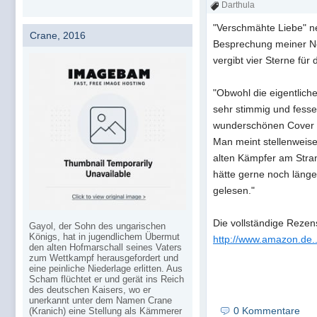
Darthula
"Verschmähte Liebe" n
Crane, 2016
Besprechung meiner Nov
vergibt vier Sterne für
"Obwohl die eigentliche
sehr stimmig und fess
wunderschönen Cover er
Man meint stellenweis
alten Kämpfer am Stran
hätte gerne noch länge
gelesen."
Die vollständige Rezensi
Gayol, der Sohn des ungarischen
Königs, hat in jugendlichem Übermut
http://www.amazon.de
den alten Hofmarschall seines Vaters
zum Wettkampf herausgefordert und
eine peinliche Niederlage erlitten. Aus
Scham flüchtet er und gerät ins Reich
des deutschen Kaisers, wo er
unerkannt unter dem Namen Crane
0 Kommentare
(Kranich) eine Stellung als Kämmerer