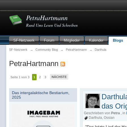
PetraHartmann
Rund Ums Lesen Und Schreiben
SF-Netzwerk
Forum
Mitglieder
Kalender
Blogs
SF-Netzwerk
→
Community Blog
→
PetraHartmann
→
Darthula
PetraHartmann
NÄCHSTE
Seite 1 von 3
1
2
3
Das intergalaktische Bestiarium,
Darthul
2025
das Ori
Geschrieben von
Petra
, in
Darthula
,
Ossian
"Das letzte Lied der H