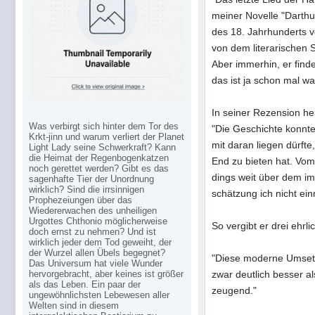
meiner Novelle "Darthul
des 18. Jahrhunderts v
von dem literarischen S
Aber immerhin, er find
das ist ja schon mal wa
In seiner Rezension hei
Was verbirgt sich hinter dem Tor des
"Die Geschichte konnte
Krkt-jinn und warum verliert der Planet
mit daran lie­gen dürfte
Light Lady seine Schwerkraft? Kann
die Heimat der Regenbogenkatzen
End zu bie­ten hat. Vom s
noch gerettet werden? Gibt es das
dings weit über dem im A
sagenhafte Tier der Unordnung
wirklich? Sind die irrsinnigen
schätzung ich nicht ein
Prophezeiungen über das
Wiedererwachen des unheiligen
Urgottes Chthonio möglicherweise
So vergibt er drei ehrl
doch ernst zu nehmen? Und ist
wirklich jeder dem Tod geweiht, der
der Wurzel allen Übels begegnet?
"Diese moderne Umsetz
Das Universum hat viele Wunder
hervorgebracht, aber keines ist größer
zwar deut­lich bes­ser a
als das Leben. Ein paar der
zeu­gend."
ungewöhnlichsten Lebewesen aller
Welten sind in diesem