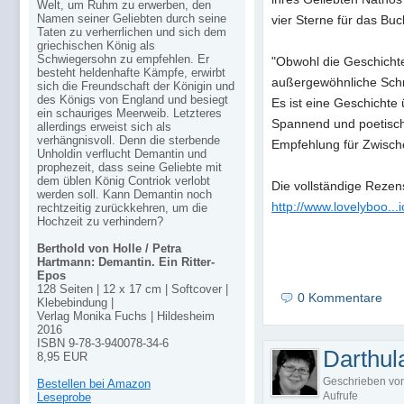
Welt, um Ruhm zu erwerben, den
Namen seiner Geliebten durch seine
vier Sterne für das Buch
Taten zu verherrlichen und sich dem
griechischen König als
Schwiegersohn zu empfehlen. Er
"Obwohl die Geschichte
besteht heldenhafte Kämpfe, erwirbt
außergewöhnliche Schr
sich die Freundschaft der Königin und
des Königs von England und besiegt
Es ist eine Geschicht
ein schauriges Meerweib. Letzteres
Spannend und poetisch 
allerdings erweist sich als
verhängnisvoll. Denn die sterbende
Empfehlung für Zwisch
Unholdin verflucht Demantin und
prophezeit, dass seine Geliebte mit
dem üblen König Contriok verlobt
Die vollständige Rezens
werden soll. Kann Demantin noch
http://www.lovelyboo..
rechtzeitig zurückkehren, um die
Hochzeit zu verhindern?
Berthold von Holle / Petra
Hartmann: Demantin. Ein Ritter-
Epos
128 Seiten | 12 x 17 cm | Softcover |
0 Kommentare
Klebebindung |
Verlag Monika Fuchs | Hildesheim
2016
ISBN 9-78-3-940078-34-6
Darthul
8,95 EUR
Geschrieben vo
Bestellen bei Amazon
Aufrufe
Leseprobe