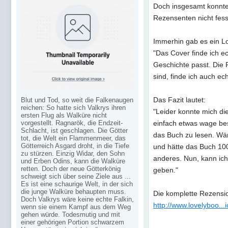
Doch insgesamt konnte
Rezensenten nicht fess
Immerhin gab es ein L
"Das Cover finde ich ec
Geschichte passt. Die 
sind, finde ich auch ec
Das Fazit lautet:
Blut und Tod, so weit die Falkenaugen
reichen: So hatte sich Valkrys ihren
"Leider konnte mich die
ersten Flug als Walküre nicht
vorgestellt. Ragnarök, die Endzeit-
einfach etwas wage be
Schlacht, ist geschlagen. Die Götter
das Buch zu lesen. Wär
tot, die Welt ein Flammenmeer, das
Götterreich Asgard droht, in die Tiefe
und hätte das Buch 100
zu stürzen. Einzig Widar, den Sohn
anderes. Nun, kann ich
und Erben Odins, kann die Walküre
retten. Doch der neue Götterkönig
geben."
schweigt sich über seine Ziele aus ...
Es ist eine schaurige Welt, in der sich
die junge Walküre behaupten muss.
Die komplette Rezensio
Doch Valkrys wäre keine echte Falkin,
http://www.lovelyboo..
wenn sie einem Kampf aus dem Weg
gehen würde. Todesmutig und mit
einer gehörigen Portion schwarzem