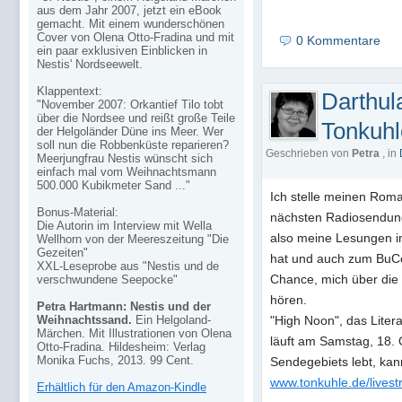
aus dem Jahr 2007, jetzt ein eBook
gemacht. Mit einem wunderschönen
Cover von Olena Otto-Fradina und mit
0 Kommentare
ein paar exklusiven Einblicken in
Nestis' Nordseewelt.
Klappentext:
Darthul
"November 2007: Orkantief Tilo tobt
über die Nordsee und reißt große Teile
Tonkuhl
der Helgoländer Düne ins Meer. Wer
soll nun die Robbenküste reparieren?
Geschrieben von
Petra
, in
Meerjungfrau Nestis wünscht sich
einfach mal vom Weihnachtsmann
500.000 Kubikmeter Sand ..."
Ich stelle meinen Roma
Bonus-Material:
nächsten Radiosendun
Die Autorin im Interview mit Wella
also meine Lesungen in
Wellhorn von der Meereszeitung "Die
Gezeiten"
hat und auch zum BuCo
XXL-Leseprobe aus "Nestis und de
Chance, mich über die 
verschwundene Seepocke"
hören.
Petra Hartmann: Nestis und der
Weihnachtssand.
Ein Helgoland-
"High Noon", das Liter
Märchen. Mit Illustrationen von Olena
läuft am Samstag, 18. 
Otto-Fradina. Hildesheim: Verlag
Monika Fuchs, 2013. 99 Cent.
Sendegebiets lebt, ka
www.tonkuhle.de/lives
Erhältlich für den Amazon-Kindle