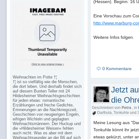
(Hessen). Beginn: 16 U
Eine Vorschau zum Con 
http://www.marburg-co
Weitere Infos folgen.
0 Kommentare
Weihnachten im Potte †¦
†¦ ist so vielfältig wie die Menschen,
die dort leben. Und deshalb findet sich
Jetzt au
auf diesem Bunten Teller mit 24
Hildesheimer Weihnachtsgeschichten
die Ohr
für jeden etwas: romantische
Erzählungen und freche Gedichte,
Geschrieben von
Petra
, in
Erinnerungen an die Nachkriegszeit,
Darthula
,
Tonkuhle
und 3
Geschichten von neugierigen Engeln,
eifrigen Wichteln und geplagten
Meine Lesung aus "Dart
Weihnachtsmännern. Der Huckup und
die »Hildesheimer Weisen« fehlen
Tonkuhle könnt ihr jet
auch nicht. Was es aber mit dem
etwas gekürzt, unter a
Weihnachtswunder an der B6 auf sich