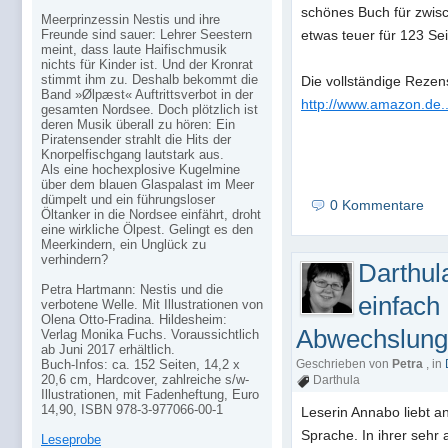
schönes Buch für zwis
Meerprinzessin Nestis und ihre
Freunde sind sauer: Lehrer Seestern
etwas teuer für 123 Sei
meint, dass laute Haifischmusik
nichts für Kinder ist. Und der Kronrat
stimmt ihm zu. Deshalb bekommt die
Die vollständige Rezensi
Band »Ølpæst« Auftrittsverbot in der
http://www.amazon.de
gesamten Nordsee. Doch plötzlich ist
deren Musik überall zu hören: Ein
Piratensender strahlt die Hits der
Knorpelfischgang lautstark aus.
Als eine hochexplosive Kugelmine
über dem blauen Glaspalast im Meer
dümpelt und ein führungsloser
0 Kommentare
Öltanker in die Nordsee einfährt, droht
eine wirkliche Ölpest. Gelingt es den
Meerkindern, ein Unglück zu
verhindern?
Darthul
Petra Hartmann: Nestis und die
einfach
verbotene Welle. Mit Illustrationen von
Olena Otto-Fradina. Hildesheim:
Abwechslung
Verlag Monika Fuchs. Voraussichtlich
ab Juni 2017 erhältlich.
Buch-Infos: ca. 152 Seiten, 14,2 x
Geschrieben von
Petra
, in
20,6 cm, Hardcover, zahlreiche s/w-
Darthula
Illustrationen, mit Fadenheftung, Euro
14,90, ISBN 978-3-977066-00-1
Leserin Annabo liebt a
Sprache. In ihrer sehr
Leseprobe