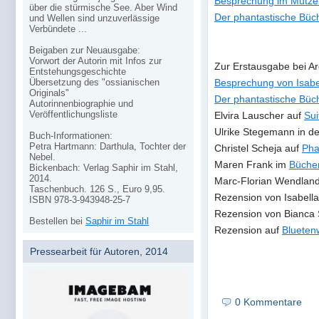
Besprechung im Mützen
über die stürmische See. Aber Wind
Der phantastische Büch
und Wellen sind unzuverlässige
Verbündete ...
Beigaben zur Neuausgabe:
Vorwort der Autorin mit Infos zur
Zur Erstausgabe bei A
Entstehungsgeschichte
Übersetzung des "ossianischen
Besprechung von Isabe
Originals"
Der phantastische Büch
Autorinnenbiographie und
Veröffentlichungsliste
Elvira Lauscher auf
Sui
Ulrike Stegemann in d
Buch-Informationen:
Petra Hartmann: Darthula, Tochter der
Christel Scheja auf
Pha
Nebel.
Maren Frank im
Bücher
Bickenbach: Verlag Saphir im Stahl,
2014.
Marc-Florian Wendlan
Taschenbuch. 126 S., Euro 9,95.
Rezension von Isabell
ISBN 978-3-943948-25-7
Rezension von Bianca 
Bestellen bei
Saphir im Stahl
Rezension auf
Blueten
Pressearbeit für Autoren, 2014
0 Kommentare