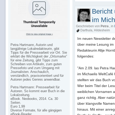
Bericht
im Mich
Geschrieben von
Petra
, in
Darthula
,
Hildesheim
Im neuen Newsletter der
über meine Lesung im M
Petra Hartmann, Autorin und
langjährige Lokalredakteurin, gibt
Redakteurin Altje Horn
Tipps für die Pressearbeit vor Ort. Sie
folgendes:
erklärt die Wichtigkeit der „Ortsmarke“
für eine Zeitung, gibt Tipps zum
Schreiben von Artikeln, zum guten
Pressefoto und zum Umgang mit
"Am 2.09. las Petra H
Journalisten. Anschaulich,
im Michaelis WeltCafé 
verständlich, praxisorientiert und für
Autoren jedes Genres anwendbar.
stellten wir das Buch vo
Wer beim Titel der Le
Petra Hartmann: Pressearbeit für
Autoren. So kommt euer Buch in die
weiblichen Vornamen a
Lokalzeitung.
ganz richtig. Aber nat
eBook. Neobooks, 2014. Ca. 30
Seiten.
über klangvolle Namen
Euro 1,99
hinaus. Mit einer anre
Diverse Formate, für alle gängigen
eBook-Reader.