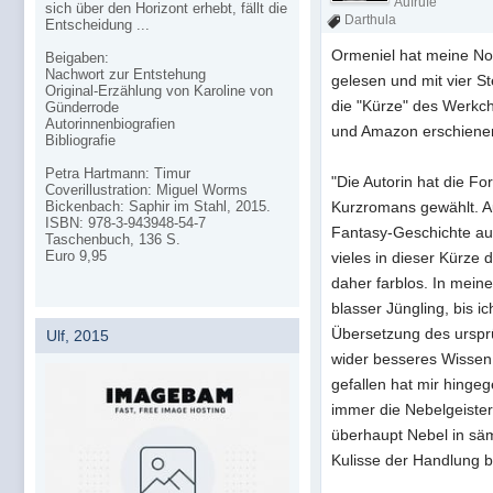
Aufrufe
sich über den Horizont erhebt, fällt die
Darthula
Entscheidung ...
Ormeniel hat meine Nov
Beigaben:
Nachwort zur Entstehung
gelesen und mit vier St
Original-Erzählung von Karoline von
die "Kürze" des Werkch
Günderrode
Autorinnenbiografien
und Amazon erschienen 
Bibliografie
Petra Hartmann: Timur
"Die Autorin hat die Fo
Coverillustration: Miguel Worms
Bickenbach: Saphir im Stahl, 2015.
Kurzromans gewählt. A
ISBN: 978-3-943948-54-7
Fantasy-Geschichte aus
Taschenbuch, 136 S.
Euro 9,95
vieles in dieser Kürze 
daher farblos. In meine
blasser Jüngling, bis 
Übersetzung des ursprü
Ulf, 2015
wider besseres Wissen,
gefallen hat mir hingeg
immer die Nebelgeiste
überhaupt Nebel in säm
Kulisse der Handlung bi