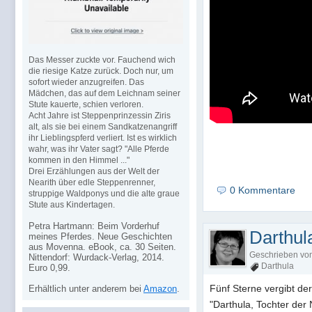
Das Messer zuckte vor. Fauchend wich
die riesige Katze zurück. Doch nur, um
sofort wieder anzugreifen. Das
Mädchen, das auf dem Leichnam seiner
Stute kauerte, schien verloren.
Acht Jahre ist Steppenprinzessin Ziris
alt, als sie bei einem Sandkatzenangriff
ihr Lieblingspferd verliert. Ist es wirklich
wahr, was ihr Vater sagt? "Alle Pferde
kommen in den Himmel ..."
Drei Erzählungen aus der Welt der
Nearith über edle Steppenrenner,
0 Kommentare
struppige Waldponys und die alte graue
Stute aus Kindertagen.
Petra Hartmann: Beim Vorderhuf
Darthul
meines Pferdes. Neue Geschichten
aus Movenna. eBook, ca. 30 Seiten.
Geschrieben vo
Nittendorf: Wurdack-Verlag, 2014.
Darthula
Euro 0,99.
Fünf Sterne vergibt d
Erhältlich unter anderem bei
Amazon
.
"Darthula, Tochter de