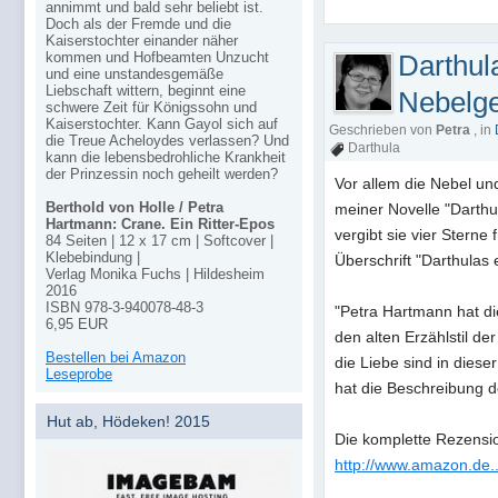
annimmt und bald sehr beliebt ist.
Doch als der Fremde und die
Kaiserstochter einander näher
kommen und Hofbeamten Unzucht
Darthul
und eine unstandesgemäße
Liebschaft wittern, beginnt eine
Nebelge
schwere Zeit für Königssohn und
Kaiserstochter. Kann Gayol sich auf
Geschrieben von
Petra
, in
die Treue Acheloydes verlassen? Und
Darthula
kann die lebensbedrohliche Krankheit
der Prinzessin noch geheilt werden?
Vor allem die Nebel un
Berthold von Holle / Petra
meiner Novelle "Darthul
Hartmann: Crane. Ein Ritter-Epos
vergibt sie vier Sterne
84 Seiten | 12 x 17 cm | Softcover |
Klebebindung |
Überschrift "Darthulas
Verlag Monika Fuchs | Hildesheim
2016
ISBN 978-3-940078-48-3
"Petra Hartmann hat die
6,95 EUR
den alten Erzählstil d
Bestellen bei Amazon
die Liebe sind in dies
Leseprobe
hat die Beschreibung de
Hut ab, Hödeken! 2015
Die komplette Rezensio
http://www.amazon.de