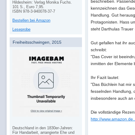
beschrieben. Passende
Hildesheim: Verlag Monika Fuchs.
101 S., Euro 7,95.
kennzeichnen das Gesc
ISBN 978-3-940078-37-7
Handlung. Gut herausg
Bestellen bei Amazon
Protagonisten. Hass u
steht Darthulas Trauer
Leseprobe
Freiheitsschwingen, 2015
Gut gefallen hat ihr a
schreibt:
"Das Cover ist beeindr
inmitten der Elemente b
Ihr Fazit lautet:
"Das Büchlein hat mir s
fesselnden Handlung, d
insbesondere auch an d
Die vollständige Rezensi
http://www.amazon.de.
Deutschland in den 1830er-Jahren:
Für Handarbeit, arrangierte Ehe und