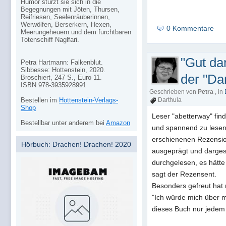
Humor stürzt sie sich in die
Begegnungen mit Jöten, Thursen,
Reifriesen, Seelenräuberinnen,
Werwölfen, Berserkern, Hexen,
0 Kommentare
Meerungeheuern und dem furchtbaren
Totenschiff Naglfari.
"Gut dar
Petra Hartmann: Falkenblut.
Sibbesse: Hottenstein, 2020.
der "Da
Broschiert, 247 S., Euro 11.
ISBN 978-3935928991
Geschrieben von
Petra
, in
Bestellen im
Hottenstein-Verlags-
Darthula
Shop
Leser "abetterway" find
Bestellbar unter anderem bei
Amazon
und spannend zu lesen
erschienenen Rezension
Hörbuch: Drachen! Drachen! 2020
ausgeprägt und dargest
durchgelesen, es hätte
sagt der Rezensent.
Besonders gefreut hat m
"Ich würde mich über 
dieses Buch nur jedem 