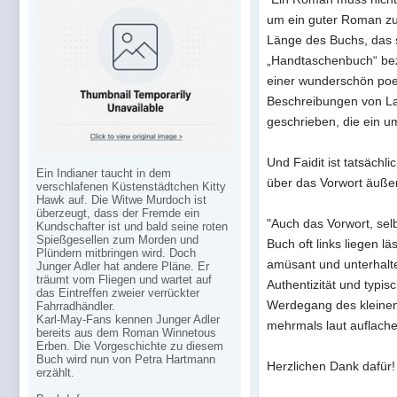
um ein guter Roman zu 
Länge des Buchs, das 
„Handtaschenbuch“ bezei
einer wunderschön poet
Beschreibungen von La
geschrieben, die ein u
Und Faidit ist tatsächli
Ein Indianer taucht in dem
über das Vorwort äußert
verschlafenen Küstenstädtchen Kitty
Hawk auf. Die Witwe Murdoch ist
überzeugt, dass der Fremde ein
"Auch das Vorwort, sel
Kundschafter ist und bald seine roten
Spießgesellen zum Morden und
Buch oft links liegen lä
Plündern mitbringen wird. Doch
amüsant und unterhalte
Junger Adler hat andere Pläne. Er
träumt vom Fliegen und wartet auf
Authentizität und typ
das Eintreffen zweier verrückter
Werdegang des kleinen
Fahrradhändler.
Karl-May-Fans kennen Junger Adler
mehrmals laut auflache
bereits aus dem Roman Winnetous
Erben. Die Vorgeschichte zu diesem
Buch wird nun von Petra Hartmann
Herzlichen Dank dafür!
erzählt.