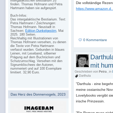
intergalaktischen Bestiarium zu
Die vollständige Rezen
finden. Thomas Hofmann und Petra
Hartmann haben sie aufgespürt.
https://www.amazon.
Buch-Infos:
Das intergalaktische Bestiarium. Text:
Petra Hartmann / Zeichnungen:
Thomas Hofmann. Neustadt in
Sachsen:
Edition Dunkelgestirn
, Mai
2025. 180 Seiten.
Reichhaltig mit Illustrationen von
0 Kommentare
Thomas Hofmann versehen, zu denen
die Texte von Petra Hartmann
verfasst wurden. Gebunden in blaues
Leinen, mit Leseband, silberner
Darthul
Prägung auf dem Buchrücken und
Schutzumschlag. Versehen mit den
mit hum
Signumklischees der Autoren,
nummeriert und auf 100 Exemplare
Geschrieben von
Petra
, in
limitiert. 32,90 Euro.
Darthula
"Darthula - eine begehr
meine ossianische Nove
Das Herz des Donnervogels, 2023
Lovelybooks vergibt sie
irische Prinzessin.
"Ein Roman muss nicht