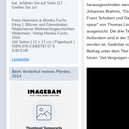
hat, erfahren Sie auf Seite 117. -
herausgeschnitten wer
Greifen Sie zu!
Johannes Brahms, "Oss
Franz Schubert und Dar
Petra Hartmann & Monika Fuchs
spear" von Thomas Linl
(Hrsg.): Blitzeis und Gänsebraten.
Hildesheimer Weihnachtsgeschichten.
ausgesucht. Die drei Ti
Hildesheim: Verlag Monika Fuchs,
2014.
Außerdem sind in der 
144 Seiten | 12 x 17 cm | Paperback |
worden ist, Gedichte v
ISBN
978-3-9400787-57-5
8,90
EUR
Beitrag unter dem Titel
hören. Viel Vergnügen 
Leseprobe
Beim Vorderhuf meines Pferdes,
2014