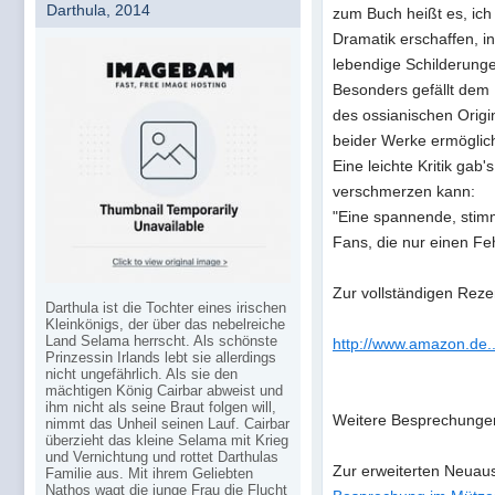
Darthula, 2014
zum Buch heißt es, ich
Dramatik erschaffen, i
lebendige Schilderunge
Besonders gefällt dem
des ossianischen Origin
beider Werke ermöglich
Eine leichte Kritik gab's
verschmerzen kann:
"Eine spannende, stimm
Fans, die nur einen Fehl
Zur vollständigen Rezen
Darthula ist die Tochter eines irischen
Kleinkönigs, der über das nebelreiche
Land Selama herrscht. Als schönste
http://www.amazon.de...
Prinzessin Irlands lebt sie allerdings
nicht ungefährlich. Als sie den
mächtigen König Cairbar abweist und
ihm nicht als seine Braut folgen will,
Weitere Besprechungen
nimmt das Unheil seinen Lauf. Cairbar
überzieht das kleine Selama mit Krieg
und Vernichtung und rottet Darthulas
Zur erweiterten Neuaus
Familie aus. Mit ihrem Geliebten
Nathos wagt die junge Frau die Flucht