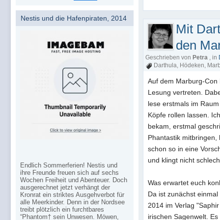
Nestis und die Hafenpiraten, 2014
Mit Dar
den Ma
Geschrieben von
Petra
, in
Darthula
,
Hödeken
,
Mar
Auf dem Marburg-Con b
Lesung vertreten. Dabei
lese erstmals im Raum 
Köpfe rollen lassen. Ic
bekam, erstmal geschri
Phantastik mitbringen, b
schon so in eine Vors
und klingt nicht schlech
Endlich Sommerferien! Nestis und
ihre Freunde freuen sich auf sechs
Wochen Freiheit und Abenteuer. Doch
Was erwartet euch kon
ausgerechnet jetzt verhängt der
Da ist zunächst einmal
Kronrat ein striktes Ausgehverbot für
alle Meerkinder. Denn in der Nordsee
2014 im Verlag "Saphir 
treibt plötzlich ein furchtbares
irischen Sagenwelt. Es
“Phantom† sein Unwesen. Möwen,