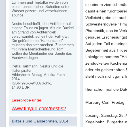
Lummen und Tordalke werden von
die einem ziemlich mä
einem unheimlichen Schatten unter
Wasser gezerrt und verschwinden
damit einen furchtbaren
spurlos.
Vielleicht gebe ich auc
Nestis beschließt, den Entführer auf
Schwesternovelle "Timur
eigene Faust zu jagen. Als ein Dackel
Phantastik, das im Ver
am Strand von Achterndiek
verschwindet, scheint der Fall klar:
genauer Erscheinungste
Die gefürchteten “Hafenpiraten"
Auf jeden Fall mitbring
müssen dahinter stecken. Zusammen
mit ihrem Menschenfreund Tom
Begebenheit aus Hilde
wollen die Meerkinder der Bande das
Lokalgeist namens "Hö
Handwerk legen ...
zerstückelten Küchenj
Petra Hartmann: Nestis und die
oder ein geisterhaftes 
Hafenpiraten
Hildesheim: Verlag Monika Fuchs,
steht noch nicht ganz f
2014
ISBN 978-3-940078-84-1
14,90 EUR
Hier schon mal die Dat
Leseprobe unter
Marburg-Con: Freitag, 24
www.tinyurl.com/nestis2
Lesung: Samstag, 25. A
Blitzeis und Gänsebraten, 2014
Kegelbahn. Bürgerhau