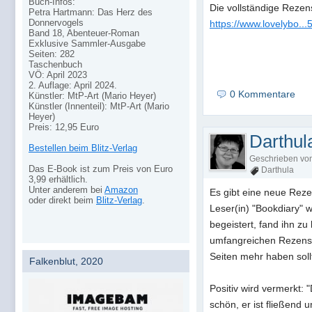
Buch-Infos:
Die vollständige Rezens
Petra Hartmann: Das Herz des
Donnervogels
https://www.lovelybo
Band 18, Abenteuer-Roman
Exklusive Sammler-Ausgabe
Seiten: 282
Taschenbuch
VÖ: April 2023
2. Auflage: April 2024.
0 Kommentare
Künstler: MtP-Art (Mario Heyer)
Künstler (Innenteil): MtP-Art (Mario
Heyer)
Preis: 12,95 Euro
Darthula
Bestellen beim Blitz-Verlag
Geschrieben vo
Das E-Book ist zum Preis von Euro
Darthula
3,99 erhältlich.
Unter anderem bei
Amazon
Es gibt eine neue Reze
oder direkt beim
Blitz-Verlag
.
Leser(in) "Bookdiary"
begeistert, fand ihn zu 
umfangreichen Rezensi
Seiten mehr haben sollt
Falkenblut, 2020
Positiv wird vermerkt: "
schön, er ist fließend u