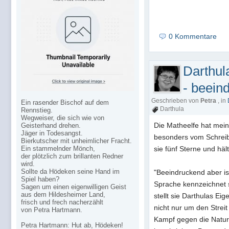
0 Kommentare
Darthula
- beein
Geschrieben von
Petra
, in
Ein rasender Bischof auf dem
Darthula
Rennstieg.
Wegweiser, die sich wie von
Die Matheelfe hat mein
Geisterhand drehen.
Jäger in Todesangst.
besonders vom Schreibs
Bierkutscher mit unheimlicher Fracht.
Ein stammelnder Mönch,
sie fünf Sterne und hält
der plötzlich zum brillanten Redner
wird.
Sollte da Hödeken seine Hand im
"Beeindruckend aber ist
Spiel haben?
Sprache kennzeichnet s
Sagen um einen eigenwilligen Geist
aus dem Hildesheimer Land,
stellt sie Darthulas Ei
frisch und frech nacherzählt
nicht nur um den Strei
von Petra Hartmann.
Kampf gegen die Natur
Petra Hartmann: Hut ab, Hödeken!