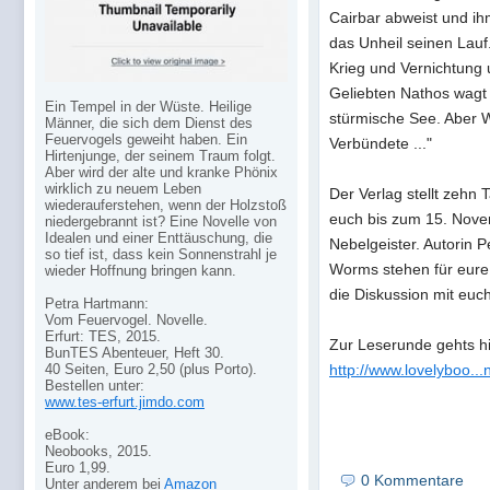
Cairbar abweist und ihm
das Unheil seinen Lauf
Krieg und Vernichtung u
Geliebten Nathos wagt 
Ein Tempel in der Wüste. Heilige
stürmische See. Aber 
Männer, die sich dem Dienst des
Feuervogels geweiht haben. Ein
Verbündete ..."
Hirtenjunge, der seinem Traum folgt.
Aber wird der alte und kranke Phönix
wirklich zu neuem Leben
Der Verlag stellt zehn
wiederauferstehen, wenn der Holzstoß
euch bis zum 15. Nove
niedergebrannt ist? Eine Novelle von
Idealen und einer Enttäuschung, die
Nebelgeister. Autorin 
so tief ist, dass kein Sonnenstrahl je
Worms stehen für eure
wieder Hoffnung bringen kann.
die Diskussion mit euch
Petra Hartmann:
Vom Feuervogel. Novelle.
Erfurt: TES, 2015.
Zur Leserunde gehts hi
BunTES Abenteuer, Heft 30.
40 Seiten, Euro 2,50 (plus Porto).
http://www.lovelyboo..
Bestellen unter:
www.tes-erfurt.jimdo.com
eBook:
Neobooks, 2015.
Euro 1,99.
0 Kommentare
Unter anderem bei
Amazon