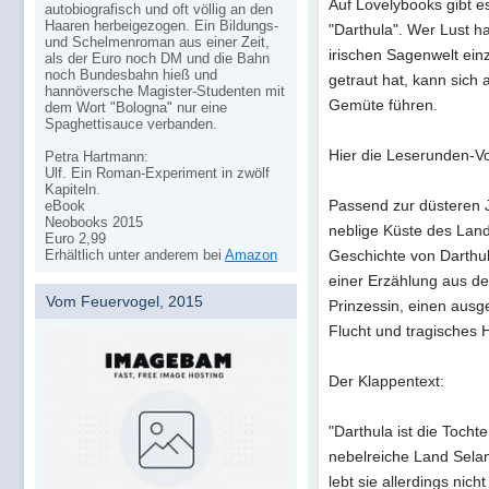
Auf Lovelybooks gibt 
autobiografisch und oft völlig an den
Haaren herbeigezogen. Ein Bildungs-
"Darthula". Wer Lust ha
und Schelmenroman aus einer Zeit,
irischen Sagenwelt einz
als der Euro noch DM und die Bahn
noch Bundesbahn hieß und
getraut hat, kann sich 
hannöversche Magister-Studenten mit
Gemüte führen.
dem Wort "Bologna" nur eine
Spaghettisauce verbanden.
Hier die Leserunden-Vo
Petra Hartmann:
Ulf. Ein Roman-Experiment in zwölf
Kapiteln.
Passend zur düsteren J
eBook
Neobooks 2015
neblige Küste des Lan
Euro 2,99
Erhältlich unter anderem bei
Amazon
Geschichte von Darthul
einer Erzählung aus de
Vom Feuervogel, 2015
Prinzessin, einen ausg
Flucht und tragisches 
Der Klappentext:
"Darthula ist die Tocht
nebelreiche Land Selam
lebt sie allerdings nic