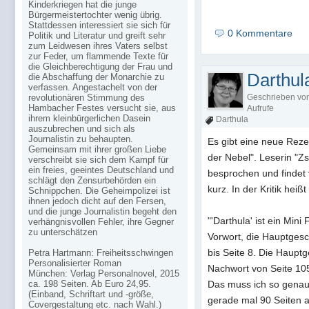
Kinderkriegen hat die junge
Bürgermeistertochter wenig übrig.
Stattdessen interessiert sie sich für
0 Kommentare
Politik und Literatur und greift sehr
zum Leidwesen ihres Vaters selbst
zur Feder, um flammende Texte für
die Gleichberechtigung der Frau und
Darthula
die Abschaffung der Monarchie zu
verfassen. Angestachelt von der
revolutionären Stimmung des
Geschrieben vo
Hambacher Festes versucht sie, aus
Aufrufe
ihrem kleinbürgerlichen Dasein
Darthula
auszubrechen und sich als
Journalistin zu behaupten.
Es gibt eine neue Reze
Gemeinsam mit ihrer großen Liebe
der Nebel". Leserin "Z
verschreibt sie sich dem Kampf für
ein freies, geeintes Deutschland und
besprochen und findet v
schlägt den Zensurbehörden ein
kurz. In der Kritik heiß
Schnippchen. Die Geheimpolizei ist
ihnen jedoch dicht auf den Fersen,
und die junge Journalistin begeht den
"'Darthula' ist ein Min
verhängnisvollen Fehler, ihre Gegner
zu unterschätzen
Vorwort, die Hauptges
bis Seite 8. Die Hauptg
Petra Hartmann: Freiheitsschwingen
Personalisierter Roman
Nachwort von Seite 105
München: Verlag Personalnovel, 2015
ca. 198 Seiten. Ab Euro 24,95.
Das muss ich so genau 
(Einband, Schriftart und -größe,
gerade mal 90 Seiten a
Covergestaltung etc. nach Wahl.)