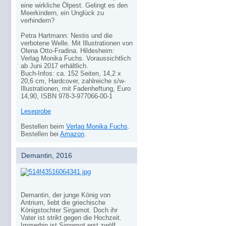
eine wirkliche Ölpest. Gelingt es den
Meerkindern, ein Unglück zu
verhindern?
Petra Hartmann: Nestis und die
verbotene Welle. Mit Illustrationen von
Olena Otto-Fradina. Hildesheim:
Verlag Monika Fuchs. Voraussichtlich
ab Juni 2017 erhältlich.
Buch-Infos: ca. 152 Seiten, 14,2 x
20,6 cm, Hardcover, zahlreiche s/w-
Illustrationen, mit Fadenheftung, Euro
14,90, ISBN 978-3-977066-00-1
Leseprobe
Bestellen beim
Verlag Monika Fuchs
.
Bestellen bei
Amazon
.
Demantin, 2016
Demantin, der junge König von
Antrium, liebt die griechische
Königstochter Sirgamot. Doch ihr
Vater ist strikt gegen die Hochzeit.
Immerhin ist Sirgamot erst zwölf