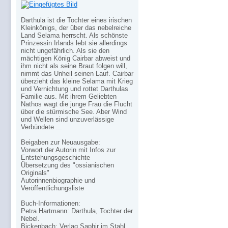
Darthula ist die Tochter eines irischen
Kleinkönigs, der über das nebelreiche
Land Selama herrscht. Als schönste
Prinzessin Irlands lebt sie allerdings
nicht ungefährlich. Als sie den
mächtigen König Cairbar abweist und
ihm nicht als seine Braut folgen will,
nimmt das Unheil seinen Lauf. Cairbar
überzieht das kleine Selama mit Krieg
und Vernichtung und rottet Darthulas
Familie aus. Mit ihrem Geliebten
Nathos wagt die junge Frau die Flucht
über die stürmische See. Aber Wind
und Wellen sind unzuverlässige
Verbündete ...
Beigaben zur Neuausgabe:
Vorwort der Autorin mit Infos zur
Entstehungsgeschichte
Übersetzung des "ossianischen
Originals"
Autorinnenbiographie und
Veröffentlichungsliste
Buch-Informationen:
Petra Hartmann: Darthula, Tochter der
Nebel.
Bickenbach: Verlag Saphir im Stahl,