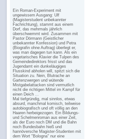
Ein Roman-Experiment mit
ungewissem Ausgang: Ulf
(Magisterstudent unbekannter
Fachrichtung), stammt aus einem
Dorf, das mehrmals jährlich
überschwemmt wird. Zusammen mit
Pastor Dörmann (Geistlicher
unbekannter Konfession) und Petra
(Biografin ohne Auftrag) überlegt er,
was man dagegen tun kann. Als ein
vegetarisches Klavier die Tulpen des
Gemeindedirektors frisst und das
Jugendamt ein dunkeläugiges
Flusskind abholen will, spitzt sich die
Situation zu. Nein, Blutrache an
Gartenzwergen und wütende
Mistgabelattacken sind vermutlich
nicht die richtigen Mittel im Kampf für
einen Deich ...
Mal tiefgründig, mal sinnlos, etwas
absurd, manchmal komisch, teilweise
autobiografisch und oft völlig an den
Haaren herbeigezogen. Ein Bildungs-
und Schelmenroman aus einer Zeit,
als der Euro noch DM und die Bahn
noch Bundesbahn hieß und
hannöversche Magister-Studenten mit
dem Wort "Bologna" nur eine