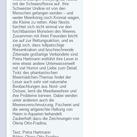
mit der Schwanzflosse auf. Ihre
Schwester Undine ist von den
Menschen gefangen worden – und
weder Meerkönig noch Kronrat wagen,
die Kleine zu retten. Aber Nestis
fürchtet sich nicht einmal vor den
furchtbarsten Monstern des Meeres.
Zusammen mit ihren Freunden bricht
sie auf zur Rettungsaktion, und es
zeigt sich, dass tollpatschige
Riesenkraken und bruchrechnende
Zitteraale großartige Verbündete sind.
Petra Hartmann entführt ihre Leser in
eine etwas andere Unterwasserwelt
mit viel Humor und Liebe zum Detail.
Trotz des phantastischen
Meermädchen-Themas findet der
Leser auch sehr viel naturnahe
Beobachtungen aus Nord- und
Ostsee, lernt die Meerbewohner und
ihre Probleme kennen. Dabei werden
unter anderem auch die
Meeresverschmutzung, Fischerei und
die wenig artgerechte Haltung von
Haien in Aquarien behandelt.
Zauberhaft dazu die Zeichnungen von
Olena Otto-Fradina.
Text: Petra Hartmann
Bilder: Olena Otto-Fradina