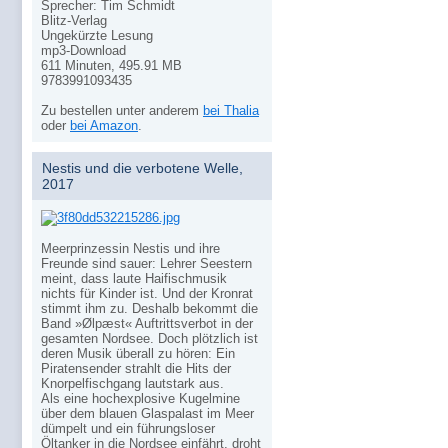
Sprecher: Tim Schmidt
Blitz-Verlag
Ungekürzte Lesung
mp3-Download
611 Minuten, 495.91 MB
9783991093435
Zu bestellen unter anderem
bei Thalia
oder
bei Amazon
.
Nestis und die verbotene Welle,
2017
Meerprinzessin Nestis und ihre
Freunde sind sauer: Lehrer Seestern
meint, dass laute Haifischmusik
nichts für Kinder ist. Und der Kronrat
stimmt ihm zu. Deshalb bekommt die
Band »Ølpæst« Auftrittsverbot in der
gesamten Nordsee. Doch plötzlich ist
deren Musik überall zu hören: Ein
Piratensender strahlt die Hits der
Knorpelfischgang lautstark aus.
Als eine hochexplosive Kugelmine
über dem blauen Glaspalast im Meer
dümpelt und ein führungsloser
Öltanker in die Nordsee einfährt, droht