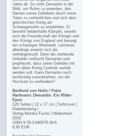
Jahre alt. So zieht Demantin in die
Welt, um Ruhm zu erwerben, den
Namen seiner Geliebten durch seine
Taten zu verherrlichen und sich dem
griechischen König als
Schwiegersohn zu empfehlen. Er
besteht heldenhafte Kämpfe, erwirbt
sich die Freundschaft der Königin und
des Königs von England und besiegt
ein schauriges Meerweib. Letzteres
allerdings erweist sich als
verhängnisvoll. Denn die sterbende
Unholdin verflucht Demantin und
prophezeit, dass seine Geliebte mit
dem üblen König Contriok verlobt
werden soll. Kann Demantin noch
rechtzeitig zurückkehren, um die
Hochzeit zu verhindern?
Berthold von Holle / Petra
Hartmann: Demantin. Ein Ritter-
Epos
128 Seiten | 12 x 17 cm | Softcover |
Klebebindung |
Verlag Monika Fuchs | Hildesheim
2016
ISBN 9-78-3-940078-34-6
8,95 EUR