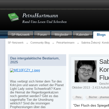
PetraHartmann
Rund Ums Lesen Und Schreiben
SF-Netzwerk
Forum
Mitglieder
Kalender
Blogs
SF-Netzwerk
→
Community Blog
→
PetraHartmann
→
Sabrina Železný: Kondo
Das intergalaktische Bestiarium,
Sab
2025
Kon
Flu
Was verbirgt sich hinter dem Tor des
Geschr
Krkt-jinn und warum verliert der Planet
Oktober 2013 · 2.413 Aufruf
Light Lady seine Schwerkraft? Kann
die Heimat der Regenbogenkatzen
noch gerettet werden? Gibt es das
Peru
Bücher - phantas
sagenhafte Tier der Unordnung
wirklich? Sind die irrsinnigen
"Der Fluch des Spiegel
Prophezeiungen über das