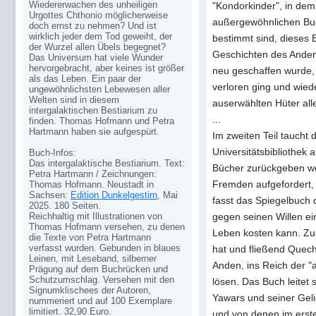
Wiedererwachen des unheiligen
"Kondorkinder", in dem
Urgottes Chthonio möglicherweise
außergewöhnlichen Buc
doch ernst zu nehmen? Und ist
wirklich jeder dem Tod geweiht, der
bestimmt sind, dieses 
der Wurzel allen Übels begegnet?
Geschichten des Andenv
Das Universum hat viele Wunder
hervorgebracht, aber keines ist größer
neu geschaffen wurde, 
als das Leben. Ein paar der
verloren ging und wied
ungewöhnlichsten Lebewesen aller
Welten sind in diesem
auserwählten Hüter all
intergalaktischen Bestiarium zu
...
finden. Thomas Hofmann und Petra
Hartmann haben sie aufgespürt.
Im zweiten Teil taucht
Universitätsbibliothek 
Buch-Infos:
Das intergalaktische Bestiarium. Text:
Bücher zurückgeben wo
Petra Hartmann / Zeichnungen:
Fremden aufgefordert, i
Thomas Hofmann. Neustadt in
Sachsen:
Edition Dunkelgestirn
, Mai
fasst das Spiegelbuch
2025. 180 Seiten.
Reichhaltig mit Illustrationen von
gegen seinen Willen ein.
Thomas Hofmann versehen, zu denen
Leben kosten kann. Zus
die Texte von Petra Hartmann
verfasst wurden. Gebunden in blaues
hat und fließend Quech
Leinen, mit Leseband, silberner
Anden, ins Reich der "
Prägung auf dem Buchrücken und
Schutzumschlag. Versehen mit den
lösen. Das Buch leitet 
Signumklischees der Autoren,
Yawars und seiner Geli
nummeriert und auf 100 Exemplare
limitiert. 32,90 Euro.
und von denen im ersten