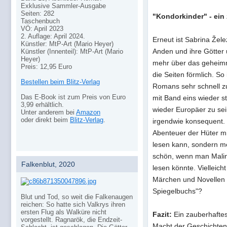
Exklusive Sammler-Ausgabe
Seiten: 282
"Kondorkinder" - ein 
Taschenbuch
VÖ: April 2023
2. Auflage: April 2024.
Erneut ist Sabrina Žel
Künstler: MtP-Art (Mario Heyer)
Anden und ihre Götter
Künstler (Innenteil): MtP-Art (Mario
Heyer)
mehr über das geheimni
Preis: 12,95 Euro
die Seiten förmlich. So
Bestellen beim Blitz-Verlag
Romans sehr schnell z
Das E-Book ist zum Preis von Euro
mit Band eins wieder 
3,99 erhältlich.
wieder Europäer zu sei
Unter anderem bei
Amazon
oder direkt beim
Blitz-Verlag
.
irgendwie konsequent. 
Abenteuer der Hüter mit
lesen kann, sondern m
schön, wenn man Malin
Falkenblut, 2020
lesen könnte. Vielleicht
Märchen und Novellen u
Spiegelbuchs"?
Blut und Tod, so weit die Falkenaugen
reichen: So hatte sich Valkrys ihren
ersten Flug als Walküre nicht
Fazit:
Ein zauberhaftes
vorgestellt. Ragnarök, die Endzeit-
Macht der Geschichten