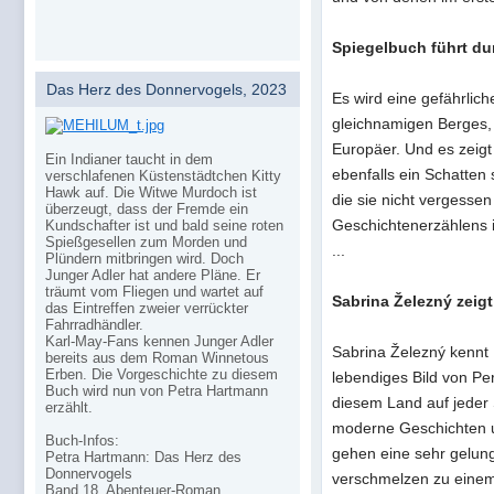
Spiegelbuch führt du
Das Herz des Donnervogels, 2023
Es wird eine gefährlic
gleichnamigen Berges, 
Europäer. Und es zeigt
Ein Indianer taucht in dem
ebenfalls ein Schatten 
verschlafenen Küstenstädtchen Kitty
Hawk auf. Die Witwe Murdoch ist
die sie nicht vergesse
überzeugt, dass der Fremde ein
Geschichtenerzählens is
Kundschafter ist und bald seine roten
Spießgesellen zum Morden und
...
Plündern mitbringen wird. Doch
Junger Adler hat andere Pläne. Er
träumt vom Fliegen und wartet auf
Sabrina Železný zeigt
das Eintreffen zweier verrückter
Fahrradhändler.
Karl-May-Fans kennen Junger Adler
Sabrina Železný kennt 
bereits aus dem Roman Winnetous
Erben. Die Vorgeschichte zu diesem
lebendiges Bild von Per
Buch wird nun von Petra Hartmann
diesem Land auf jeder 
erzählt.
moderne Geschichten u
Buch-Infos:
gehen eine sehr gelun
Petra Hartmann: Das Herz des
Donnervogels
verschmelzen zu einem 
Band 18, Abenteuer-Roman