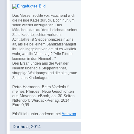
Das Messer zuckte vor. Fauchend wich
die riesige Katze zurück. Doch nur, um
sofort wieder anzugreifen. Das
Mädchen, das auf dem Leichnam seiner
Stute kauerte, schien verloren.
Acht Jahre ist Steppenprinzessin Ziris
alt, als sie bei einem Sandkatzenangriff
ihr Lieblingspferd verliert. Ist es wirklich
wahr, was ihr Vater sagt? "Alle Pferde
kommen in den Himmel ..."
Drei Erzählungen aus der Welt der
Nearith über edle Steppenrenner,
struppige Waldponys und die alte graue
Stute aus Kindertagen.
Petra Hartmann: Beim Vorderhuf
meines Pferdes. Neue Geschichten
aus Movenna. eBook, ca. 30 Seiten.
Nittendorf: Wurdack-Verlag, 2014.
Euro 0,99.
Erhältlich unter anderem bei
Amazon
.
Darthula, 2014