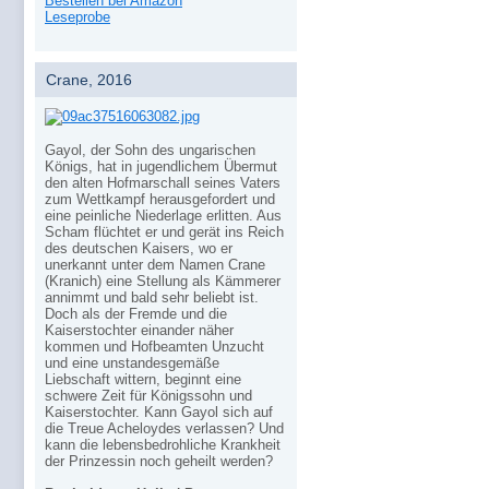
Bestellen bei Amazon
Leseprobe
Crane, 2016
Gayol, der Sohn des ungarischen
Königs, hat in jugendlichem Übermut
den alten Hofmarschall seines Vaters
zum Wettkampf herausgefordert und
eine peinliche Niederlage erlitten. Aus
Scham flüchtet er und gerät ins Reich
des deutschen Kaisers, wo er
unerkannt unter dem Namen Crane
(Kranich) eine Stellung als Kämmerer
annimmt und bald sehr beliebt ist.
Doch als der Fremde und die
Kaiserstochter einander näher
kommen und Hofbeamten Unzucht
und eine unstandesgemäße
Liebschaft wittern, beginnt eine
schwere Zeit für Königssohn und
Kaiserstochter. Kann Gayol sich auf
die Treue Acheloydes verlassen? Und
kann die lebensbedrohliche Krankheit
der Prinzessin noch geheilt werden?