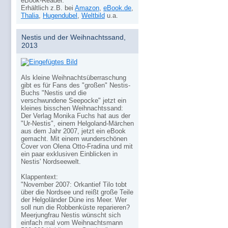
eBook-Reader.
Erhältlich z.B. bei
Amazon
,
eBook.de
,
Thalia
,
Hugendubel
,
Weltbild
u.a.
Nestis und der Weihnachtssand,
2013
Als kleine Weihnachtsüberraschung
gibt es für Fans des "großen" Nestis-
Buchs "Nestis und die
verschwundene Seepocke" jetzt ein
kleines bisschen Weihnachtssand:
Der Verlag Monika Fuchs hat aus der
"Ur-Nestis", einem Helgoland-Märchen
aus dem Jahr 2007, jetzt ein eBook
gemacht. Mit einem wunderschönen
Cover von Olena Otto-Fradina und mit
ein paar exklusiven Einblicken in
Nestis' Nordseewelt.
Klappentext:
"November 2007: Orkantief Tilo tobt
über die Nordsee und reißt große Teile
der Helgoländer Düne ins Meer. Wer
soll nun die Robbenküste reparieren?
Meerjungfrau Nestis wünscht sich
einfach mal vom Weihnachtsmann