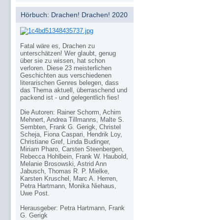
Hörbuch: Drachen! Drachen! 2020
Fatal wäre es, Drachen zu
unterschätzen! Wer glaubt, genug
über sie zu wissen, hat schon
verloren. Diese 23 meisterlichen
Geschichten aus verschiedenen
literarischen Genres belegen, dass
das Thema aktuell, überraschend und
packend ist - und gelegentlich fies!
Die Autoren: Rainer Schorm, Achim
Mehnert, Andrea Tillmanns, Malte S.
Sembten, Frank G. Gerigk, Christel
Scheja, Fiona Caspari, Hendrik Loy,
Christiane Gref, Linda Budinger,
Miriam Pharo, Carsten Steenbergen,
Rebecca Hohlbein, Frank W. Haubold,
Melanie Brosowski, Astrid Ann
Jabusch, Thomas R. P. Mielke,
Karsten Kruschel, Marc A. Herren,
Petra Hartmann, Monika Niehaus,
Uwe Post.
Herausgeber: Petra Hartmann, Frank
G. Gerigk