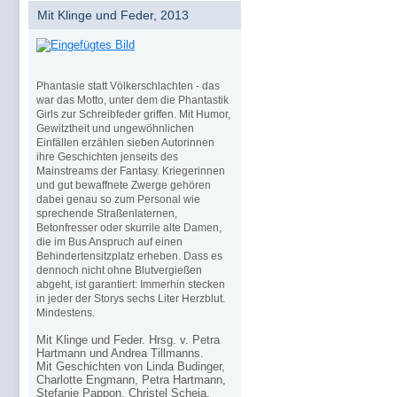
Mit Klinge und Feder, 2013
Phantasie statt Völkerschlachten - das
war das Motto, unter dem die Phantastik
Girls zur Schreibfeder griffen. Mit Humor,
Gewitztheit und ungewöhnlichen
Einfällen erzählen sieben Autorinnen
ihre Geschichten jenseits des
Mainstreams der Fantasy. Kriegerinnen
und gut bewaffnete Zwerge gehören
dabei genau so zum Personal wie
sprechende Straßenlaternen,
Betonfresser oder skurrile alte Damen,
die im Bus Anspruch auf einen
Behindertensitzplatz erheben. Dass es
dennoch nicht ohne Blutvergießen
abgeht, ist garantiert: Immerhin stecken
in jeder der Storys sechs Liter Herzblut.
Mindestens.
Mit Klinge und Feder. Hrsg. v. Petra
Hartmann und Andrea Tillmanns.
Mit Geschichten von Linda Budinger,
Charlotte Engmann, Petra Hartmann,
Stefanie Pappon, Christel Scheja,