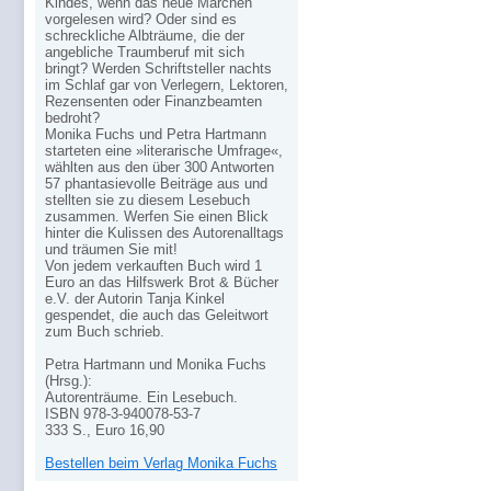
Kindes, wenn das neue Märchen
vorgelesen wird? Oder sind es
schreckliche Albträume, die der
angebliche Traumberuf mit sich
bringt? Werden Schriftsteller nachts
im Schlaf gar von Verlegern, Lektoren,
Rezensenten oder Finanzbeamten
bedroht?
Monika Fuchs und Petra Hartmann
starteten eine »literarische Umfrage«,
wählten aus den über 300 Antworten
57 phantasievolle Beiträge aus und
stellten sie zu diesem Lesebuch
zusammen. Werfen Sie einen Blick
hinter die Kulissen des Autorenalltags
und träumen Sie mit!
Von jedem verkauften Buch wird 1
Euro an das Hilfswerk Brot & Bücher
e.V. der Autorin Tanja Kinkel
gespendet, die auch das Geleitwort
zum Buch schrieb.
Petra Hartmann und Monika Fuchs
(Hrsg.):
Autorenträume. Ein Lesebuch.
ISBN 978-3-940078-53-7
333 S., Euro 16,90
Bestellen beim Verlag Monika Fuchs