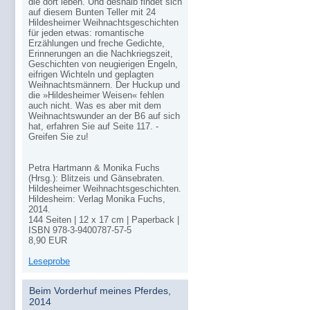
die dort leben. Und deshalb findet sich
auf diesem Bunten Teller mit 24
Hildesheimer Weihnachtsgeschichten
für jeden etwas: romantische
Erzählungen und freche Gedichte,
Erinnerungen an die Nachkriegszeit,
Geschichten von neugierigen Engeln,
eifrigen Wichteln und geplagten
Weihnachtsmännern. Der Huckup und
die »Hildesheimer Weisen« fehlen
auch nicht. Was es aber mit dem
Weihnachtswunder an der B6 auf sich
hat, erfahren Sie auf Seite 117. -
Greifen Sie zu!
Petra Hartmann & Monika Fuchs
(Hrsg.): Blitzeis und Gänsebraten.
Hildesheimer Weihnachtsgeschichten.
Hildesheim: Verlag Monika Fuchs,
2014.
144 Seiten | 12 x 17 cm | Paperback |
ISBN
978-3-9400787-57-5
8,90
EUR
Leseprobe
Beim Vorderhuf meines Pferdes,
2014