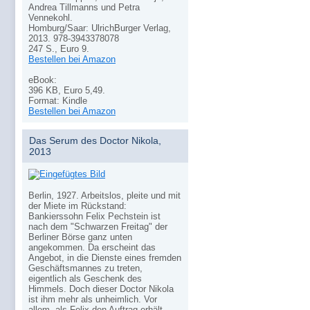
Andrea Tillmanns und Petra
Vennekohl.
Homburg/Saar: UlrichBurger Verlag,
2013. 978-3943378078
247 S., Euro 9.
Bestellen bei Amazon
eBook:
396 KB, Euro 5,49.
Format: Kindle
Bestellen bei Amazon
Das Serum des Doctor Nikola,
2013
Berlin, 1927. Arbeitslos, pleite und mit
der Miete im Rückstand:
Bankierssohn Felix Pechstein ist
nach dem "Schwarzen Freitag" der
Berliner Börse ganz unten
angekommen. Da erscheint das
Angebot, in die Dienste eines fremden
Geschäftsmannes zu treten,
eigentlich als Geschenk des
Himmels. Doch dieser Doctor Nikola
ist ihm mehr als unheimlich. Vor
allem, als Felix den Auftrag erhält,