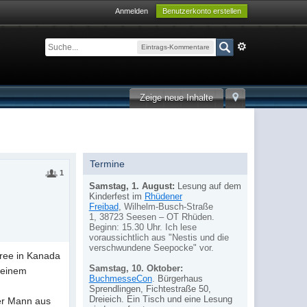
Anmelden
Benutzerkonto erstellen
Eintrags-Kommentare
Zeige neue Inhalte
Termine
1
Samstag, 1. August:
Lesung auf dem
Kinderfest im
Rhüdener
Freibad
,
Wilhelm-Busch-Straße
1,
38723 Seesen – OT Rhüden.
Beginn: 15.30 Uhr. Ich lese
voraussichtlich aus "Nestis und die
verschwundene Seepocke" vor.
Cree in Kanada
Samstag, 10. Oktober:
 seinem
BuchmesseCon
.
Bürgerhaus
Sprendlingen, Fichtestraße 50,
Dreieich. Ein Tisch und eine Lesung
ter Mann aus