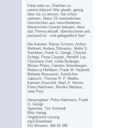
Fatal wäre es, Drachen zu
unterschätzen! Wer glaubt, genug
über sie zu wissen, hat schon
verloren. Diese 23 meisterlichen
Geschichten aus verschiedenen
literarischen Genres belegen, dass
das Thema aktuell, überraschend und
packend ist - und gelegentlich fies!
Die Autoren: Rainer Schorm, Achim
Mehnert, Andrea Tillmanns, Malte S.
Sembten, Frank G. Gerigk, Christel
Scheja, Fiona Caspari, Hendrik Loy,
Christiane Gref, Linda Budinger,
Miriam Pharo, Carsten Steenbergen,
Rebecca Hohlbein, Frank W. Haubold,
Melanie Brosowski, Astrid Ann
Jabusch, Thomas R. P. Mielke,
Karsten Kruschel, Marc A. Herren,
Petra Hartmann, Monika Niehaus,
Uwe Post.
Herausgeber: Petra Hartmann, Frank
G. Gerigk
Sprecher: Tim Schmidt
Blitz-Verlag
Ungekürzte Lesung
mp3-Download
611 Minuten, 495.91 MB