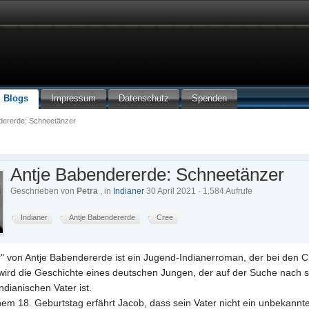
Blogs
Impressum
Datenschutz
Spenden
dererde: Schneetänzer
Antje Babendererde: Schneetänzer
Geschrieben von
Petra
, in
Indianer
30 April 2021 · 1.584 Aufrufe
Indianer
Antje Babendererde
Cree
" von Antje Babendererde ist ein Jugend-Indianerroman, der bei den 
t wird die Geschichte eines deutschen Jungen, der auf der Suche nach
dianischen Vater ist.
nem 18. Geburtstag erfährt Jacob, dass sein Vater nicht ein unbekann