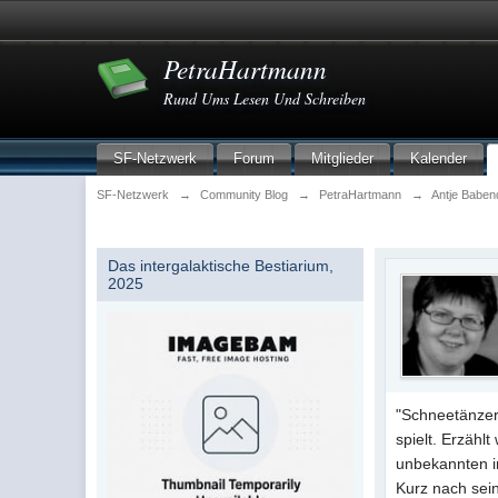
PetraHartmann
Rund Ums Lesen Und Schreiben
SF-Netzwerk
Forum
Mitglieder
Kalender
SF-Netzwerk
→
Community Blog
→
PetraHartmann
→
Antje Baben
Das intergalaktische Bestiarium,
2025
"Schneetänzer
spielt. Erzähl
unbekannten in
Kurz nach sei