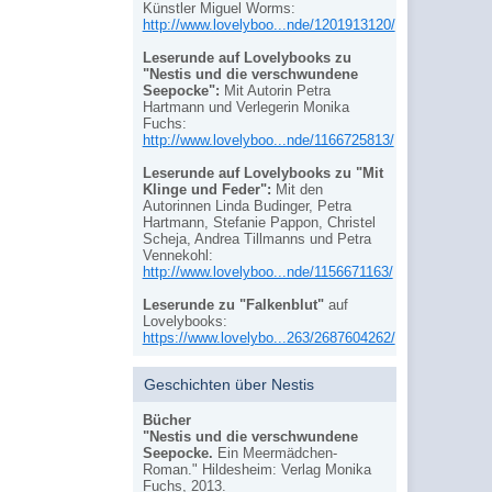
Künstler Miguel Worms:
http://www.lovelyboo...nde/1201913120/
Leserunde auf Lovelybooks zu
"Nestis und die verschwundene
Seepocke":
Mit Autorin Petra
Hartmann und Verlegerin Monika
Fuchs:
http://www.lovelyboo...nde/1166725813/
Leserunde auf Lovelybooks zu "Mit
Klinge und Feder":
Mit den
Autorinnen Linda Budinger, Petra
Hartmann, Stefanie Pappon, Christel
Scheja, Andrea Tillmanns und Petra
Vennekohl:
http://www.lovelyboo...nde/1156671163/
Leserunde zu "Falkenblut"
auf
Lovelybooks:
https://www.lovelybo...263/2687604262/
Geschichten über Nestis
Bücher
"Nestis und die verschwundene
Seepocke.
Ein Meermädchen-
Roman." Hildesheim: Verlag Monika
Fuchs, 2013.