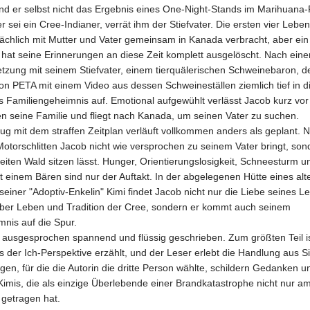
nd er selbst nicht das Ergebnis eines One-Night-Stands im Marihuana
er sei ein Cree-Indianer, verrät ihm der Stiefvater. Die ersten vier Lebe
sächlich mit Mutter und Vater gemeinsam in Kanada verbracht, aber ei
 hat seine Erinnerungen an diese Zeit komplett ausgelöscht. Nach eine
tzung mit seinem Stiefvater, einem tierquälerischen Schweinebaron, d
on PETA mit einem Video aus dessen Schweineställen ziemlich tief in 
 das Familiengeheimnis auf. Emotional aufgewühlt verlässt Jacob kurz vo
en seine Familie und fliegt nach Kanada, um seinen Vater zu suchen.
ug mit dem straffen Zeitplan verläuft vollkommen anders als geplant. Ni
otorschlitten Jacob nicht wie versprochen zu seinem Vater bringt, son
neiten Wald sitzen lässt. Hunger, Orientierungslosigkeit, Schneesturm u
 einem Bären sind nur der Auftakt. In der abgelegenen Hütte eines alt
seiner "Adoptiv-Enkelin" Kimi findet Jacob nicht nur die Liebe seines 
über Leben und Tradition der Cree, sondern er kommt auch seinem
mnis auf die Spur.
 ausgesprochen spannend und flüssig geschrieben. Zum größten Teil is
 der Ich-Perspektive erzählt, und der Leser erlebt die Handlung aus S
en, für die die Autorin die dritte Person wählte, schildern Gedanken u
imis, die als einzige Überlebende einer Brandkatastrophe nicht nur a
getragen hat.