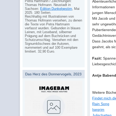
Petra Hartmann / Zeichnungen:
Abenteuerlich
Thomas Hofmann. Neustadt in
Informationen 
Sachsen:
Edition Dunkelgestirn
, Mai
2025. 180 Seiten.
jungen Mensch
Reichhaltig mit Illustrationen von
Mit Jacob und 
Thomas Hofmann versehen, zu denen
sehr ungewöhn
die Texte von Petra Hartmann
verfasst wurden. Gebunden in blaues
Pubertierender
Leinen, mit Leseband, silberner
Gedächtnisver
Prägung auf dem Buchrücken und
Schutzumschlag. Versehen mit den
Dass Jacobs M
Signumklischees der Autoren,
geahnt, als si
nummeriert und auf 100 Exemplare
limitiert. 32,90 Euro.
Fazit:
Spannen
Liebesgeschic
Das Herz des Donnervogels, 2023
Antje Babend
Weitere Büche
Findet mich di
Rain Song
Isegrim
Julischatten