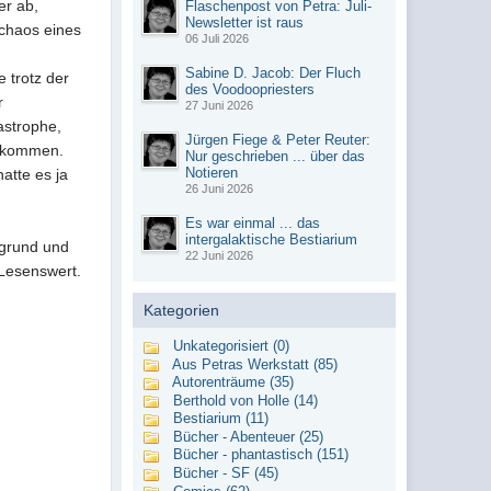
er ab,
Flaschenpost von Petra: Juli-
Newsletter ist raus
schaos eines
06 Juli 2026
Sabine D. Jacob: Der Fluch
 trotz der
des Voodoopriesters
r
27 Juni 2026
astrophe,
Jürgen Fiege & Peter Reuter:
erkommen.
Nur geschrieben ... über das
Notieren
atte es ja
26 Juni 2026
Es war einmal ... das
intergalaktische Bestiarium
rgrund und
22 Juni 2026
 Lesenswert.
Kategorien
Unkategorisiert (0)
Aus Petras Werkstatt (85)
Autorenträume (35)
Berthold von Holle (14)
Bestiarium (11)
Bücher - Abenteuer (25)
Bücher - phantastisch (151)
Bücher - SF (45)