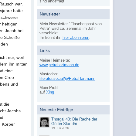
sind angefragt.
-Rausch war.
nsjahre hatte
Newsletter
n schwerer
r heftigen
Mein Newsletter "Flaschenpost von
Petra" wird ca. zehnmal im Jahr
en Jacob bei
verschickt.
die Scheiße
Ihr könnt ihn
hier abonnieren
.
r den
Links
cht nur, weil
Meine Heimseite:
dern ihn mitten
www.petrahartmann.de
nd eine
Mastodon:
en Cree-
literatur.social/@PetraHartmann
Lebens und
Mein Profil
auf
Xing
t die
Neueste Einträge
icht Jacobs.
nd
Thorgal 43: Die Rache der
Göttin Skædhi
m Körper
19 Juli 2026