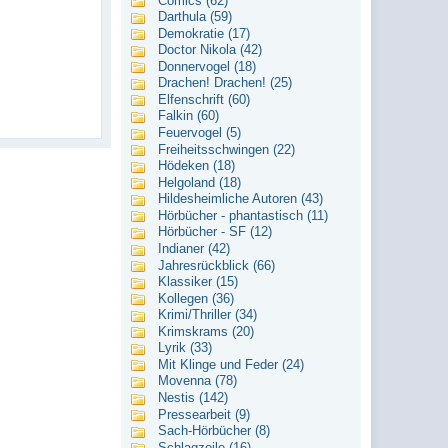
Comics (62)
Darthula (59)
Demokratie (17)
Doctor Nikola (42)
Donnervogel (18)
Drachen! Drachen! (25)
Elfenschrift (60)
Falkin (60)
Feuervogel (5)
Freiheitsschwingen (22)
Hödeken (18)
Helgoland (18)
Hildesheimliche Autoren (43)
Hörbücher - phantastisch (11)
Hörbücher - SF (12)
Indianer (42)
Jahresrückblick (66)
Klassiker (15)
Kollegen (36)
Krimi/Thriller (34)
Krimskrams (20)
Lyrik (33)
Mit Klinge und Feder (24)
Movenna (78)
Nestis (142)
Pressearbeit (9)
Sach-Hörbücher (8)
Schlagzeile (16)