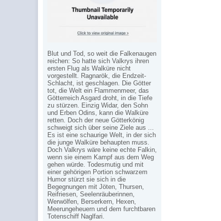
Blut und Tod, so weit die Falkenaugen
reichen: So hatte sich Valkrys ihren
ersten Flug als Walküre nicht
vorgestellt. Ragnarök, die Endzeit-
Schlacht, ist geschlagen. Die Götter
tot, die Welt ein Flammenmeer, das
Götterreich Asgard droht, in die Tiefe
zu stürzen. Einzig Widar, den Sohn
und Erben Odins, kann die Walküre
retten. Doch der neue Götterkönig
schweigt sich über seine Ziele aus ...
Es ist eine schaurige Welt, in der sich
die junge Walküre behaupten muss.
Doch Valkrys wäre keine echte Falkin,
wenn sie einem Kampf aus dem Weg
gehen würde. Todesmutig und mit
einer gehörigen Portion schwarzem
Humor stürzt sie sich in die
Begegnungen mit Jöten, Thursen,
Reifriesen, Seelenräuberinnen,
Werwölfen, Berserkern, Hexen,
Meerungeheuern und dem furchtbaren
Totenschiff Naglfari.