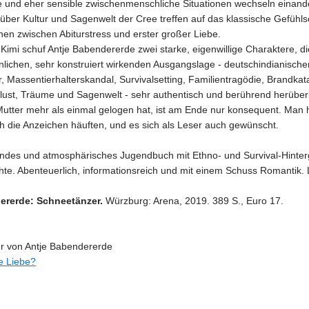
e und eher sensible zwischenmenschliche Situationen wechseln einand
über Kultur und Sagenwelt der Cree treffen auf das klassische Gefühl
en zwischen Abiturstress und erster großer Liebe.
Kimi schuf Antje Babendererde zwei starke, eigenwillige Charaktere, die
lichen, sehr konstruiert wirkenden Ausgangslage - deutschindianische
, Massentierhalterskandal, Survivalsetting, Familientragödie, Brandkat
lust, Träume und Sagenwelt - sehr authentisch und berührend herüb
utter mehr als einmal gelogen hat, ist am Ende nur konsequent. Man h
ch die Anzeichen häuften, und es sich als Leser auch gewünscht.
des und atmosphärisches Jugendbuch mit Ethno- und Survival-Hinte
hte. Abenteuerlich, informationsreich und mit einem Schuss Romantik.
ererde: Schneetänzer.
Würzburg: Arena, 2019. 389 S., Euro 17.
r von Antje Babendererde
e Liebe?