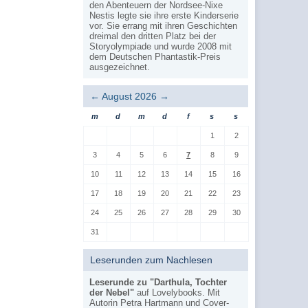
den Abenteuern der Nordsee-Nixe
Nestis legte sie ihre erste Kinderserie
vor. Sie errang mit ihren Geschichten
dreimal den dritten Platz bei der
Storyolympiade und wurde 2008 mit
dem Deutschen Phantastik-Preis
ausgezeichnet.
←
August 2026
→
m
d
m
d
f
s
s
1
2
3
4
5
6
7
8
9
10
11
12
13
14
15
16
17
18
19
20
21
22
23
24
25
26
27
28
29
30
31
Leserunden zum Nachlesen
Leserunde zu "Darthula, Tochter
der Nebel"
auf Lovelybooks. Mit
Autorin Petra Hartmann und Cover-