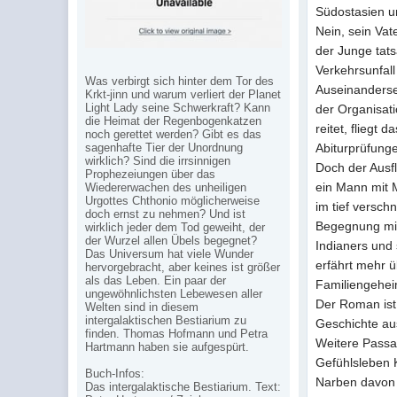
Südostasien u
Nein, sein Vat
der Junge tat
Verkehrsunfall
Was verbirgt sich hinter dem Tor des
Auseinanderse
Krkt-jinn und warum verliert der Planet
Light Lady seine Schwerkraft? Kann
der Organisati
die Heimat der Regenbogenkatzen
reitet, fliegt
noch gerettet werden? Gibt es das
sagenhafte Tier der Unordnung
Abiturprüfung
wirklich? Sind die irrsinnigen
Doch der Ausfl
Prophezeiungen über das
ein Mann mit M
Wiedererwachen des unheiligen
Urgottes Chthonio möglicherweise
im tief versch
doch ernst zu nehmen? Und ist
Begegnung mit
wirklich jeder dem Tod geweiht, der
der Wurzel allen Übels begegnet?
Indianers und 
Das Universum hat viele Wunder
erfährt mehr 
hervorgebracht, aber keines ist größer
als das Leben. Ein paar der
Familiengehei
ungewöhnlichsten Lebewesen aller
Der Roman ist
Welten sind in diesem
intergalaktischen Bestiarium zu
Geschichte aus
finden. Thomas Hofmann und Petra
Weitere Passag
Hartmann haben sie aufgespürt.
Gefühlsleben K
Buch-Infos:
Narben davon 
Das intergalaktische Bestiarium. Text: