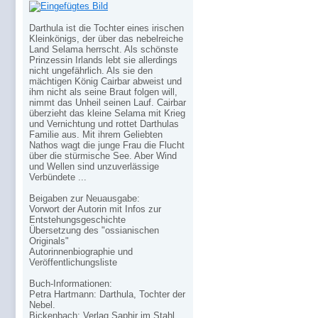
Darthula ist die Tochter eines irischen
Kleinkönigs, der über das nebelreiche
Land Selama herrscht. Als schönste
Prinzessin Irlands lebt sie allerdings
nicht ungefährlich. Als sie den
mächtigen König Cairbar abweist und
ihm nicht als seine Braut folgen will,
nimmt das Unheil seinen Lauf. Cairbar
überzieht das kleine Selama mit Krieg
und Vernichtung und rottet Darthulas
Familie aus. Mit ihrem Geliebten
Nathos wagt die junge Frau die Flucht
über die stürmische See. Aber Wind
und Wellen sind unzuverlässige
Verbündete ...
Beigaben zur Neuausgabe:
Vorwort der Autorin mit Infos zur
Entstehungsgeschichte
Übersetzung des "ossianischen
Originals"
Autorinnenbiographie und
Veröffentlichungsliste
Buch-Informationen:
Petra Hartmann: Darthula, Tochter der
Nebel.
Bickenbach: Verlag Saphir im Stahl,