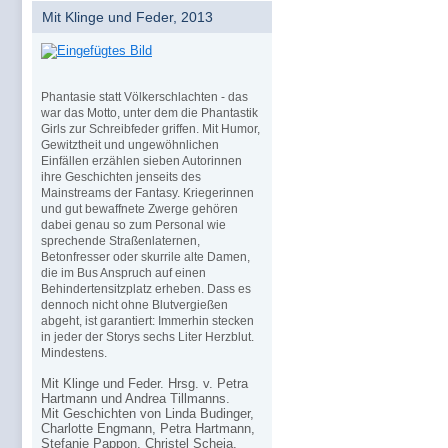
Mit Klinge und Feder, 2013
Phantasie statt Völkerschlachten - das
war das Motto, unter dem die Phantastik
Girls zur Schreibfeder griffen. Mit Humor,
Gewitztheit und ungewöhnlichen
Einfällen erzählen sieben Autorinnen
ihre Geschichten jenseits des
Mainstreams der Fantasy. Kriegerinnen
und gut bewaffnete Zwerge gehören
dabei genau so zum Personal wie
sprechende Straßenlaternen,
Betonfresser oder skurrile alte Damen,
die im Bus Anspruch auf einen
Behindertensitzplatz erheben. Dass es
dennoch nicht ohne Blutvergießen
abgeht, ist garantiert: Immerhin stecken
in jeder der Storys sechs Liter Herzblut.
Mindestens.
Mit Klinge und Feder. Hrsg. v. Petra
Hartmann und Andrea Tillmanns.
Mit Geschichten von Linda Budinger,
Charlotte Engmann, Petra Hartmann,
Stefanie Pappon, Christel Scheja,