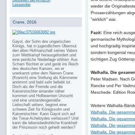
Bestellen bei Amazon
Leseprobe
wieder die Originaltex
Prosaerzählungen abge
"wirklich" war.
Crane, 2016
Fazit:
Eine reich ausges
germanische Mythologie
Gayol, der Sohn des ungarischen
und hochgradig inspirie
Königs, hat in jugendlichem Übermut
den alten Hofmarschall seines Vaters
sondern kongenial neu
zum Wettkampf herausgefordert und
tüchtigen Zug Götters
eine peinliche Niederlage erlitten. Aus
Scham flüchtet er und gerät ins Reich
des deutschen Kaisers, wo er
Walhalla. Die gesamm
unerkannt unter dem Namen Crane
(Kranich) eine Stellung als Kämmerer
Peter Madsen. Nach G
annimmt und bald sehr beliebt ist.
Rancke und Per Vadman
Doch als der Fremde und die
Kaiserstochter einander näher
Meschede: Edition Rote
kommen und Hofbeamten Unzucht
und eine unstandesgemäße
Liebschaft wittern, beginnt eine
Weitere Walhalla-Bänd
schwere Zeit für Königssohn und
Walhalla. Die gesamme
Kaiserstochter. Kann Gayol sich auf
die Treue Acheloydes verlassen? Und
Walhalla. Die gesamme
kann die lebensbedrohliche Krankheit
Walhalla. Die gesamme
der Prinzessin noch geheilt werden?
Walhalla. Die gesamme