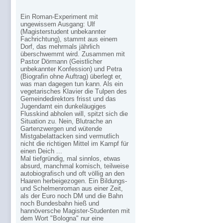
Ein Roman-Experiment mit
ungewissem Ausgang: Ulf
(Magisterstudent unbekannter
Fachrichtung), stammt aus einem
Dorf, das mehrmals jährlich
überschwemmt wird. Zusammen mit
Pastor Dörmann (Geistlicher
unbekannter Konfession) und Petra
(Biografin ohne Auftrag) überlegt er,
was man dagegen tun kann. Als ein
vegetarisches Klavier die Tulpen des
Gemeindedirektors frisst und das
Jugendamt ein dunkeläugiges
Flusskind abholen will, spitzt sich die
Situation zu. Nein, Blutrache an
Gartenzwergen und wütende
Mistgabelattacken sind vermutlich
nicht die richtigen Mittel im Kampf für
einen Deich ...
Mal tiefgründig, mal sinnlos, etwas
absurd, manchmal komisch, teilweise
autobiografisch und oft völlig an den
Haaren herbeigezogen. Ein Bildungs-
und Schelmenroman aus einer Zeit,
als der Euro noch DM und die Bahn
noch Bundesbahn hieß und
hannöversche Magister-Studenten mit
dem Wort "Bologna" nur eine