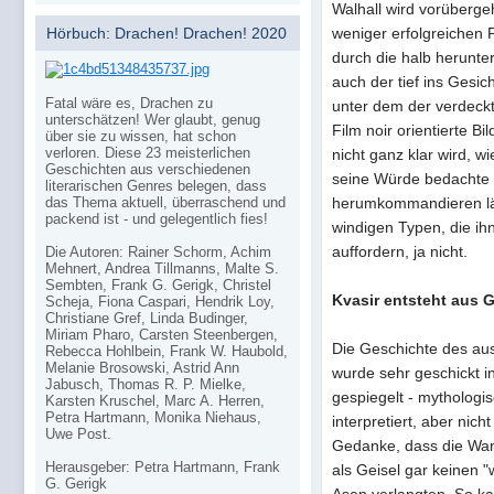
Walhall wird vorüberge
Hörbuch: Drachen! Drachen! 2020
weniger erfolgreichen Pr
durch die halb herunte
auch der tief ins Gesi
Fatal wäre es, Drachen zu
unter dem der verdeckt
unterschätzen! Wer glaubt, genug
Film noir orientierte B
über sie zu wissen, hat schon
verloren. Diese 23 meisterlichen
nicht ganz klar wird, w
Geschichten aus verschiedenen
seine Würde bedachte 
literarischen Genres belegen, dass
herumkommandieren läs
das Thema aktuell, überraschend und
packend ist - und gelegentlich fies!
windigen Typen, die ih
auffordern, ja nicht.
Die Autoren: Rainer Schorm, Achim
Mehnert, Andrea Tillmanns, Malte S.
Sembten, Frank G. Gerigk, Christel
Kvasir entsteht aus G
Scheja, Fiona Caspari, Hendrik Loy,
Christiane Gref, Linda Budinger,
Miriam Pharo, Carsten Steenbergen,
Die Geschichte des au
Rebecca Hohlbein, Frank W. Haubold,
Melanie Brosowski, Astrid Ann
wurde sehr geschickt 
Jabusch, Thomas R. P. Mielke,
gespiegelt - mythologis
Karsten Kruschel, Marc A. Herren,
Petra Hartmann, Monika Niehaus,
interpretiert, aber nic
Uwe Post.
Gedanke, dass die Wan
Herausgeber: Petra Hartmann, Frank
als Geisel gar keinen "
G. Gerigk