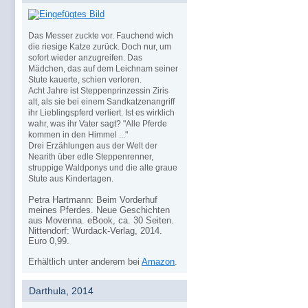
Das Messer zuckte vor. Fauchend wich
die riesige Katze zurück. Doch nur, um
sofort wieder anzugreifen. Das
Mädchen, das auf dem Leichnam seiner
Stute kauerte, schien verloren.
Acht Jahre ist Steppenprinzessin Ziris
alt, als sie bei einem Sandkatzenangriff
ihr Lieblingspferd verliert. Ist es wirklich
wahr, was ihr Vater sagt? "Alle Pferde
kommen in den Himmel ..."
Drei Erzählungen aus der Welt der
Nearith über edle Steppenrenner,
struppige Waldponys und die alte graue
Stute aus Kindertagen.
Petra Hartmann: Beim Vorderhuf
meines Pferdes. Neue Geschichten
aus Movenna. eBook, ca. 30 Seiten.
Nittendorf: Wurdack-Verlag, 2014.
Euro 0,99.
Erhältlich unter anderem bei
Amazon
.
Darthula, 2014