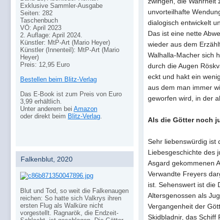
zwingen, die Wahrheit 
Exklusive Sammler-Ausgabe
unvorteilhafte Wendung
Seiten: 282
Taschenbuch
dialogisch entwickelt u
VÖ: April 2023
Das ist eine nette Abw
2. Auflage: April 2024.
Künstler: MtP-Art (Mario Heyer)
wieder aus dem Erzählf
Künstler (Innenteil): MtP-Art (Mario
Walhalla-Macher sich h
Heyer)
Preis: 12,95 Euro
durch die Augen Röskva
eckt und hakt ein weni
Bestellen beim Blitz-Verlag
aus dem man immer wie
Das E-Book ist zum Preis von Euro
geworfen wird, in der ab
3,99 erhältlich.
Unter anderem bei
Amazon
oder direkt beim
Blitz-Verlag
.
Als die Götter noch 
Sehr liebenswürdig ist
Liebesgeschichte des 
Falkenblut, 2020
Asgard gekommenen Ang
Verwandte Freyers darg
ist. Sehenswert ist die 
Blut und Tod, so weit die Falkenaugen
Altersgenossen als Juge
reichen: So hatte sich Valkrys ihren
ersten Flug als Walküre nicht
Vergangenheit der Götte
vorgestellt. Ragnarök, die Endzeit-
Skidbladnir, das Schif