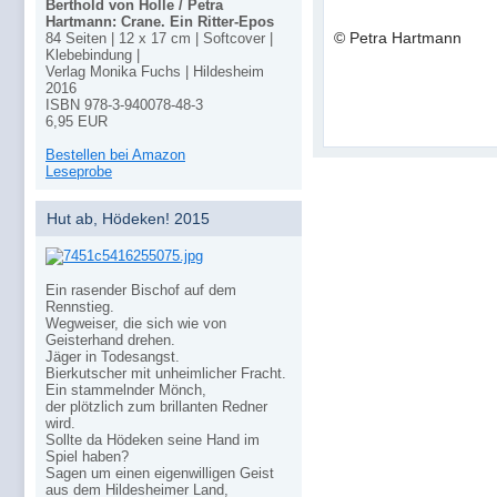
Berthold von Holle / Petra
Hartmann: Crane. Ein Ritter-Epos
© Petra Hartmann
84 Seiten | 12 x 17 cm | Softcover |
Klebebindung |
Verlag Monika Fuchs | Hildesheim
2016
ISBN 978-3-940078-48-3
6,95 EUR
Bestellen bei Amazon
Leseprobe
Hut ab, Hödeken! 2015
Ein rasender Bischof auf dem
Rennstieg.
Wegweiser, die sich wie von
Geisterhand drehen.
Jäger in Todesangst.
Bierkutscher mit unheimlicher Fracht.
Ein stammelnder Mönch,
der plötzlich zum brillanten Redner
wird.
Sollte da Hödeken seine Hand im
Spiel haben?
Sagen um einen eigenwilligen Geist
aus dem Hildesheimer Land,