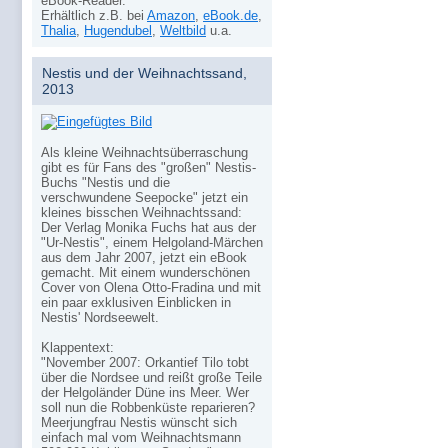
eBook-Reader.
Erhältlich z.B. bei
Amazon
,
eBook.de
,
Thalia
,
Hugendubel
,
Weltbild
u.a.
Nestis und der Weihnachtssand,
2013
Als kleine Weihnachtsüberraschung
gibt es für Fans des "großen" Nestis-
Buchs "Nestis und die
verschwundene Seepocke" jetzt ein
kleines bisschen Weihnachtssand:
Der Verlag Monika Fuchs hat aus der
"Ur-Nestis", einem Helgoland-Märchen
aus dem Jahr 2007, jetzt ein eBook
gemacht. Mit einem wunderschönen
Cover von Olena Otto-Fradina und mit
ein paar exklusiven Einblicken in
Nestis' Nordseewelt.
Klappentext:
"November 2007: Orkantief Tilo tobt
über die Nordsee und reißt große Teile
der Helgoländer Düne ins Meer. Wer
soll nun die Robbenküste reparieren?
Meerjungfrau Nestis wünscht sich
einfach mal vom Weihnachtsmann