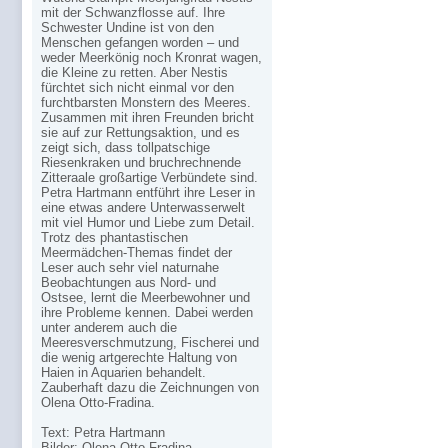
mit der Schwanzflosse auf. Ihre
Schwester Undine ist von den
Menschen gefangen worden – und
weder Meerkönig noch Kronrat wagen,
die Kleine zu retten. Aber Nestis
fürchtet sich nicht einmal vor den
furchtbarsten Monstern des Meeres.
Zusammen mit ihren Freunden bricht
sie auf zur Rettungsaktion, und es
zeigt sich, dass tollpatschige
Riesenkraken und bruchrechnende
Zitteraale großartige Verbündete sind.
Petra Hartmann entführt ihre Leser in
eine etwas andere Unterwasserwelt
mit viel Humor und Liebe zum Detail.
Trotz des phantastischen
Meermädchen-Themas findet der
Leser auch sehr viel naturnahe
Beobachtungen aus Nord- und
Ostsee, lernt die Meerbewohner und
ihre Probleme kennen. Dabei werden
unter anderem auch die
Meeresverschmutzung, Fischerei und
die wenig artgerechte Haltung von
Haien in Aquarien behandelt.
Zauberhaft dazu die Zeichnungen von
Olena Otto-Fradina.
Text: Petra Hartmann
Bilder: Olena Otto-Fradina