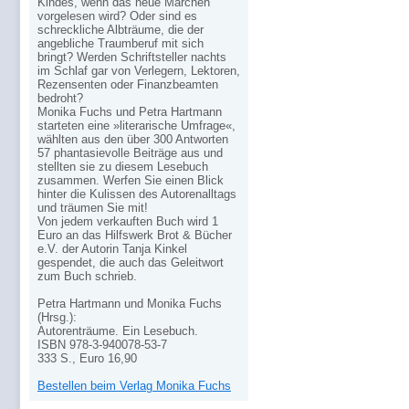
Kindes, wenn das neue Märchen
vorgelesen wird? Oder sind es
schreckliche Albträume, die der
angebliche Traumberuf mit sich
bringt? Werden Schriftsteller nachts
im Schlaf gar von Verlegern, Lektoren,
Rezensenten oder Finanzbeamten
bedroht?
Monika Fuchs und Petra Hartmann
starteten eine »literarische Umfrage«,
wählten aus den über 300 Antworten
57 phantasievolle Beiträge aus und
stellten sie zu diesem Lesebuch
zusammen. Werfen Sie einen Blick
hinter die Kulissen des Autorenalltags
und träumen Sie mit!
Von jedem verkauften Buch wird 1
Euro an das Hilfswerk Brot & Bücher
e.V. der Autorin Tanja Kinkel
gespendet, die auch das Geleitwort
zum Buch schrieb.
Petra Hartmann und Monika Fuchs
(Hrsg.):
Autorenträume. Ein Lesebuch.
ISBN 978-3-940078-53-7
333 S., Euro 16,90
Bestellen beim Verlag Monika Fuchs