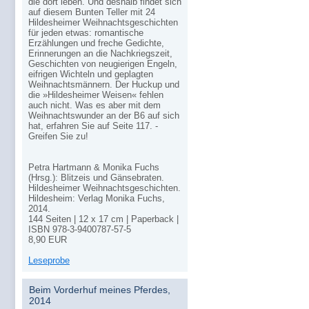
die dort leben. Und deshalb findet sich
auf diesem Bunten Teller mit 24
Hildesheimer Weihnachtsgeschichten
für jeden etwas: romantische
Erzählungen und freche Gedichte,
Erinnerungen an die Nachkriegszeit,
Geschichten von neugierigen Engeln,
eifrigen Wichteln und geplagten
Weihnachtsmännern. Der Huckup und
die »Hildesheimer Weisen« fehlen
auch nicht. Was es aber mit dem
Weihnachtswunder an der B6 auf sich
hat, erfahren Sie auf Seite 117. -
Greifen Sie zu!
Petra Hartmann & Monika Fuchs
(Hrsg.): Blitzeis und Gänsebraten.
Hildesheimer Weihnachtsgeschichten.
Hildesheim: Verlag Monika Fuchs,
2014.
144 Seiten | 12 x 17 cm | Paperback |
ISBN
978-3-9400787-57-5
8,90
EUR
Leseprobe
Beim Vorderhuf meines Pferdes,
2014