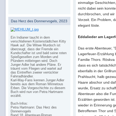
einmalige Geschichten,
nicht dabei sein konnte
durchbrochen, und wir 
Vorzeit. Ein Problem, 
Das Herz des Donnervogels, 2023
elegant löste.
Eddalieder am Lagerf
Ein Indianer taucht in dem
verschlafenen Küstenstädtchen Kitty
Hawk auf. Die Witwe Murdoch ist
Das erste Abenteuer, "D
überzeugt, dass der Fremde ein
Kundschafter ist und bald seine roten
Lagerfeuer-Erzählung b
Spießgesellen zum Morden und
Familie Thors. Röskva b
Plündern mitbringen wird. Doch
Junger Adler hat andere Pläne. Er
dass es sich tatsächlic
träumt vom Fliegen und wartet auf
ebenfalls in der Grillru
das Eintreffen zweier verrückter
Fahrradhändler.
Prahlsucht, halb gezwu
Karl-May-Fans kennen Junger Adler
Haare abschor und daf
bereits aus dem Roman Winnetous
wurde, Ersatz zu schaf
Erben. Die Vorgeschichte zu diesem
Buch wird nun von Petra Hartmann
Abenteuer also die Fu
erzählt.
Erzählen geworden ist. 
Buch-Infos:
wieder in Erinnerung g
Petra Hartmann: Das Herz des
Betroffenen Thor und Si
Donnervogels
Band 18, Abenteuer-Roman