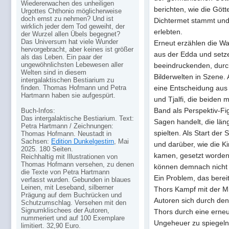
Wiedererwachen des unheiligen
berichten, wie die Gött
Urgottes Chthonio möglicherweise
doch ernst zu nehmen? Und ist
Dichtermet stammt und
wirklich jeder dem Tod geweiht, der
erlebten.
der Wurzel allen Übels begegnet?
Das Universum hat viele Wunder
Erneut erzählen die W
hervorgebracht, aber keines ist größer
aus der Edda und setze
als das Leben. Ein paar der
ungewöhnlichsten Lebewesen aller
beeindruckenden, durc
Welten sind in diesem
Bilderwelten in Szene. 
intergalaktischen Bestiarium zu
finden. Thomas Hofmann und Petra
eine Entscheidung aus
Hartmann haben sie aufgespürt.
und Tjalfi, die beiden 
Band als Perspektiv-Fi
Buch-Infos:
Das intergalaktische Bestiarium. Text:
Sagen handelt, die läng
Petra Hartmann / Zeichnungen:
spielten. Als Start der
Thomas Hofmann. Neustadt in
Sachsen:
Edition Dunkelgestirn
, Mai
und darüber, wie die K
2025. 180 Seiten.
kamen, gesetzt worden.
Reichhaltig mit Illustrationen von
Thomas Hofmann versehen, zu denen
können demnach nicht 
die Texte von Petra Hartmann
Ein Problem, das berei
verfasst wurden. Gebunden in blaues
Leinen, mit Leseband, silberner
Thors Kampf mit der M
Prägung auf dem Buchrücken und
Autoren sich durch den 
Schutzumschlag. Versehen mit den
Signumklischees der Autoren,
Thors durch eine erne
nummeriert und auf 100 Exemplare
Ungeheuer zu spiegeln
limitiert. 32,90 Euro.