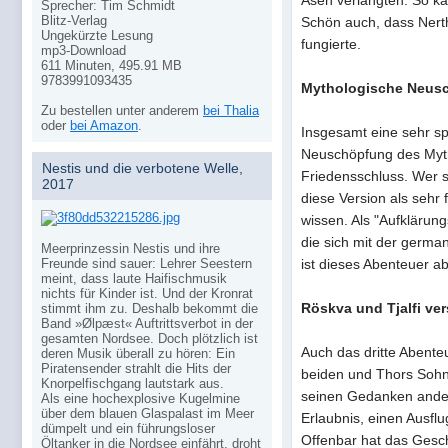
Asen verlangten. So ka
Sprecher: Tim Schmidt
Blitz-Verlag
Schön auch, dass Nert
Ungekürzte Lesung
fungierte.
mp3-Download
611 Minuten, 495.91 MB
9783991093435
Mythologische Neus
Zu bestellen unter anderem
bei Thalia
oder
bei Amazon
.
Insgesamt eine sehr sp
Neuschöpfung des Myt
Nestis und die verbotene Welle,
Friedensschluss. Wer s
2017
diese Version als sehr
wissen. Als "Aufklärung
die sich mit der germa
Meerprinzessin Nestis und ihre
Freunde sind sauer: Lehrer Seestern
ist dieses Abenteuer a
meint, dass laute Haifischmusik
nichts für Kinder ist. Und der Kronrat
Röskva und Tjalfi ve
stimmt ihm zu. Deshalb bekommt die
Band »Ølpæst« Auftrittsverbot in der
gesamten Nordsee. Doch plötzlich ist
Auch das dritte Abente
deren Musik überall zu hören: Ein
Piratensender strahlt die Hits der
beiden und Thors Sohn
Knorpelfischgang lautstark aus.
seinen Gedanken ander
Als eine hochexplosive Kugelmine
über dem blauen Glaspalast im Meer
Erlaubnis, einen Ausf
dümpelt und ein führungsloser
Offenbar hat das Geschw
Öltanker in die Nordsee einfährt, droht