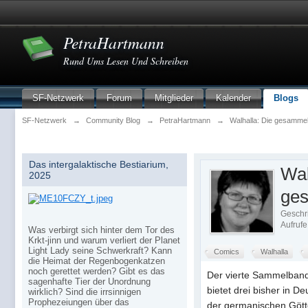
PetraHartmann
Rund Ums Lesen Und Schreiben
SF-Netzwerk
Forum
Mitglieder
Kalender
Blogs
SF-Netzwerk
→
Community Blog
→
PetraHartmann
→
Walhalla: Die gesamme
Das intergalaktische Bestiarium,
Wal
2025
ge
Geschr
Aufrufe
Was verbirgt sich hinter dem Tor des
Krkt-jinn und warum verliert der Planet
Light Lady seine Schwerkraft? Kann
Comics
Walhalla
die Heimat der Regenbogenkatzen
noch gerettet werden? Gibt es das
Der vierte Sammelband
sagenhafte Tier der Unordnung
bietet drei bisher in D
wirklich? Sind die irrsinnigen
Prophezeiungen über das
der germanischen Gött