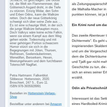
Schlacht, ist geschlagen. Die Götter
tot, die Welt ein Flammenmeer, das
als Zeitungspapierschi
Götterreich Asgard droht, in die Tiefe
die Walhalla-Macher in
zu stürzen. Einzig Widar, den Sohn
punkten können, ist ja 
und Erben Odins, kann die Walküre
retten. Doch der neue Götterkönig
schweigt sich über seine Ziele aus ...
Ein Krimi rund um da
Es ist eine schaurige Welt, in der sich
die junge Walküre behaupten muss.
Doch Valkrys wäre keine echte Falkin,
Das zweite Abenteuer t
wenn sie einem Kampf aus dem Weg
gehen würde. Todesmutig und mit
Dichtermets". Es geht
einer gehörigen Portion schwarzem
inspirierenden Skalde
Humor stürzt sie sich in die
Begegnungen mit Jöten, Thursen,
und um die Vorgeschich
Reifriesen, Seelenräuberinnen,
dem die Dichterträume
Werwölfen, Berserkern, Hexen,
Meerungeheuern und dem furchtbaren
und Tjalfi gar nicht me
Totenschiff Naglfari.
Geschichte zu tun, die
sich an eines seiner Er
Petra Hartmann: Falkenblut.
erzählt.
Sibbesse: Hottenstein, 2020.
Broschiert, 247 S., Euro 11.
ISBN 978-3935928991
Odin als Privatschnüf
Bestellen im
Hottenstein-Verlags-
Shop
Interessant ist das Set
eines Hardboiled-Krimis
Bestellbar unter anderem bei
Amazon