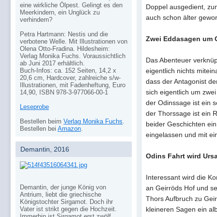
eine wirkliche Ölpest. Gelingt es den
Doppel ausgedient, zum
Meerkindern, ein Unglück zu
auch schon älter gewor
verhindern?
Petra Hartmann: Nestis und die
Zwei Eddasagen um G
verbotene Welle. Mit Illustrationen von
Olena Otto-Fradina. Hildesheim:
Verlag Monika Fuchs. Voraussichtlich
Das Abenteuer verknüpf
ab Juni 2017 erhältlich.
Buch-Infos: ca. 152 Seiten, 14,2 x
eigentlich nichts mitei
20,6 cm, Hardcover, zahlreiche s/w-
dass der Antagonist de
Illustrationen, mit Fadenheftung, Euro
sich eigentlich um zwe
14,90, ISBN 978-3-977066-00-1
der Odinssage ist ein 
Leseprobe
der Thorssage ist ein 
Bestellen beim
Verlag Monika Fuchs
.
beider Geschichten ein
Bestellen bei
Amazon
.
eingelassen und mit ei
Demantin, 2016
Odins Fahrt wird Urs
Interessant wird die K
Demantin, der junge König von
an Geirröds Hof und s
Antrium, liebt die griechische
Thors Aufbruch zu Geir
Königstochter Sirgamot. Doch ihr
kleineren Sagen ein al
Vater ist strikt gegen die Hochzeit.
Immerhin ist Sirgamot erst zwölf