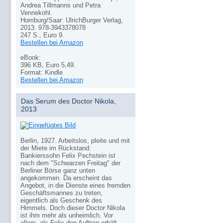
Andrea Tillmanns und Petra
Vennekohl.
Homburg/Saar: UlrichBurger Verlag,
2013. 978-3943378078
247 S., Euro 9.
Bestellen bei Amazon
eBook:
396 KB, Euro 5,49.
Format: Kindle
Bestellen bei Amazon
Das Serum des Doctor Nikola,
2013
Berlin, 1927. Arbeitslos, pleite und mit
der Miete im Rückstand:
Bankierssohn Felix Pechstein ist
nach dem "Schwarzen Freitag" der
Berliner Börse ganz unten
angekommen. Da erscheint das
Angebot, in die Dienste eines fremden
Geschäftsmannes zu treten,
eigentlich als Geschenk des
Himmels. Doch dieser Doctor Nikola
ist ihm mehr als unheimlich. Vor
allem, als Felix den Auftrag erhält,