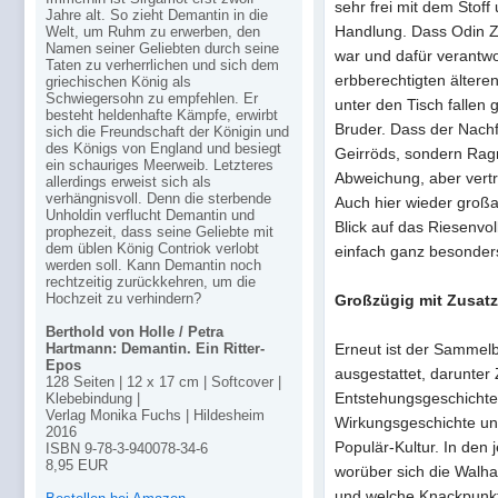
sehr frei mit dem Stof
Jahre alt. So zieht Demantin in die
Handlung. Dass Odin Zi
Welt, um Ruhm zu erwerben, den
Namen seiner Geliebten durch seine
war und dafür verantwor
Taten zu verherrlichen und sich dem
erbberechtigten ältere
griechischen König als
Schwiegersohn zu empfehlen. Er
unter den Tisch fallen
besteht heldenhafte Kämpfe, erwirbt
Bruder. Dass der Nachf
sich die Freundschaft der Königin und
des Königs von England und besiegt
Geirröds, sondern Ragna
ein schauriges Meerweib. Letzteres
Abweichung, aber vertr
allerdings erweist sich als
verhängnisvoll. Denn die sterbende
Auch hier wieder großa
Unholdin verflucht Demantin und
Blick auf das Riesenvo
prophezeit, dass seine Geliebte mit
dem üblen König Contriok verlobt
einfach ganz besonder
werden soll. Kann Demantin noch
rechtzeitig zurückkehren, um die
Hochzeit zu verhindern?
Großzügig mit Zusatz
Berthold von Holle / Petra
Erneut ist der Sammelb
Hartmann: Demantin. Ein Ritter-
Epos
ausgestattet, darunter
128 Seiten | 12 x 17 cm | Softcover |
Entstehungsgeschichte
Klebebindung |
Verlag Monika Fuchs | Hildesheim
Wirkungsgeschichte un
2016
Populär-Kultur. In den 
ISBN 9-78-3-940078-34-6
8,95 EUR
worüber sich die Walh
und welche Knackpunkt