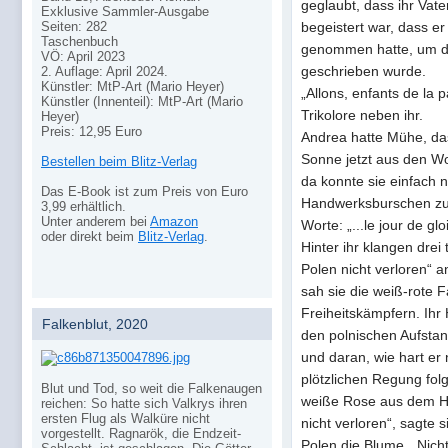
geglaubt, dass ihr Vate
Exklusive Sammler-Ausgabe
begeistert war, dass er
Seiten: 282
Taschenbuch
genommen hatte, um d
VÖ: April 2023
geschrieben wurde.
2. Auflage: April 2024.
Künstler: MtP-Art (Mario Heyer)
„Allons, enfants de la p
Künstler (Innenteil): MtP-Art (Mario
Trikolore neben ihr.
Heyer)
Preis: 12,95 Euro
Andrea hatte Mühe, das
Sonne jetzt aus den Wol
Bestellen beim Blitz-Verlag
da konnte sie einfach 
Das E-Book ist zum Preis von Euro
Handwerksburschen zu u
3,99 erhältlich.
Unter anderem bei
Amazon
Worte: „...le jour de glo
oder direkt beim
Blitz-Verlag
.
Hinter ihr klangen drei
Polen nicht verloren“ 
sah sie die weiß-rote 
Freiheitskämpfern. Ihr
Falkenblut, 2020
den polnischen Aufsta
und daran, wie hart er
plötzlichen Regung folg
Blut und Tod, so weit die Falkenaugen
weiße Rose aus dem Hu
reichen: So hatte sich Valkrys ihren
ersten Flug als Walküre nicht
nicht verloren“, sagte 
vorgestellt. Ragnarök, die Endzeit-
Polen die Blume. „Nich