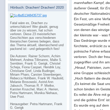
mannhaften Kampf, dem
Hörbuch: Drachen! Drachen! 2020
äußerer Gewalt, für Er
deutscher Nationalwür
Ein Fest, um eine Verf
Fatal wäre es, Drachen zu
Gesetzmäßige Freiheit s
unterschätzen! Wer glaubt, genug
von denen das winzige
über sie zu wissen, hat schon
verloren. Diese 23 meisterlichen
der kleinste war - was f
Geschichten aus verschiedenen
Das Gedränge wurde nu
literarischen Genres belegen, dass
das Thema aktuell, überraschend und
fürchtete, erdrückt zu 
packend ist - und gelegentlich fies!
polnische Fahne erfas
Die Autoren: Rainer Schorm, Achim
verloren. Doch der freu
Mehnert, Andrea Tillmanns, Malte S.
zugegriffen und ihn am
Sembten, Frank G. Gerigk, Christel
Scheja, Fiona Caspari, Hendrik Loy,
„Hinauf, Patrioten, zu
Christiane Gref, Linda Budinger,
eine Gruppe schlesisch
Miriam Pharo, Carsten Steenbergen,
„Hoch flattern die deut
Rebecca Hohlbein, Frank W. Haubold,
Melanie Brosowski, Astrid Ann
„Es keimet die Saat und
Jabusch, Thomas R. P. Mielke,
schon binden im Geiste
Karsten Kruschel, Marc A. Herren,
Petra Hartmann, Monika Niehaus,
Es reifet die Ähre mit
Uwe Post.
und die goldne Ernt' ist
Herausgeber: Petra Hartmann, Frank
Es wurde eng auf dem W
G. Gerigk