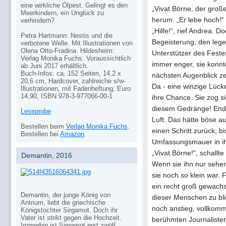
eine wirkliche Ölpest. Gelingt es den
„Vivat Börne, der große 
Meerkindern, ein Unglück zu
herum. „Er lebe hoch!“
verhindern?
„Hilfe!“, rief Andrea. 
Petra Hartmann: Nestis und die
Begeisterung, den lege
verbotene Welle. Mit Illustrationen von
Olena Otto-Fradina. Hildesheim:
Unterstützer des Fest
Verlag Monika Fuchs. Voraussichtlich
immer enger, sie konnt
ab Juni 2017 erhältlich.
Buch-Infos: ca. 152 Seiten, 14,2 x
nächsten Augenblick zer
20,6 cm, Hardcover, zahlreiche s/w-
Da - eine winzige Lücke
Illustrationen, mit Fadenheftung, Euro
14,90, ISBN 978-3-977066-00-1
ihre Chance. Sie zog si
diesem Gedränge! Endli
Leseprobe
Luft. Das hätte böse 
Bestellen beim
Verlag Monika Fuchs
.
einen Schritt zurück, b
Bestellen bei
Amazon
.
Umfassungsmauer in i
„Vivat Börne!“, schallt
Demantin, 2016
Wenn sie ihn nur sehen
sie noch so klein war. 
ein recht groß gewach
Demantin, der junge König von
dieser Menschen zu bli
Antrium, liebt die griechische
noch anstieg, vollkomm
Königstochter Sirgamot. Doch ihr
Vater ist strikt gegen die Hochzeit.
berühmten Journalisten
Immerhin ist Sirgamot erst zwölf