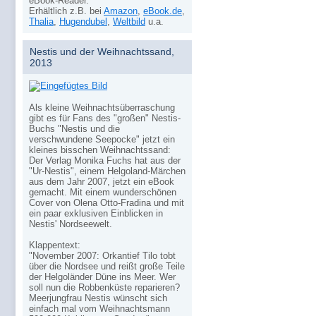
eBook-Reader.
Erhältlich z.B. bei
Amazon
,
eBook.de
,
Thalia
,
Hugendubel
,
Weltbild
u.a.
Nestis und der Weihnachtssand,
2013
Als kleine Weihnachtsüberraschung
gibt es für Fans des "großen" Nestis-
Buchs "Nestis und die
verschwundene Seepocke" jetzt ein
kleines bisschen Weihnachtssand:
Der Verlag Monika Fuchs hat aus der
"Ur-Nestis", einem Helgoland-Märchen
aus dem Jahr 2007, jetzt ein eBook
gemacht. Mit einem wunderschönen
Cover von Olena Otto-Fradina und mit
ein paar exklusiven Einblicken in
Nestis' Nordseewelt.
Klappentext:
"November 2007: Orkantief Tilo tobt
über die Nordsee und reißt große Teile
der Helgoländer Düne ins Meer. Wer
soll nun die Robbenküste reparieren?
Meerjungfrau Nestis wünscht sich
einfach mal vom Weihnachtsmann