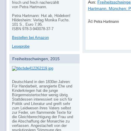
Aus:
Freiheitsschwinge
frisch und frech nacherzählt
von Petra Hartmann.
Hartmann. München: P
Petra Hartmann: Hut ab, Hödeken!
Hildesheim: Verlag Monika Fuchs.
Â© Petra Hartmann
101 S., Euro 7,95.
ISBN 978-3-940078-37-7
Bestellen bei Amazon
Leseprobe
Freiheitsschwingen, 2015
Deutschland in den 1830er-Jahren:
Für Handarbeit, arrangierte Ehe und
Kinderkriegen hat die junge
Bürgermeistertochter wenig übrig.
Stattdessen interessiert sie sich für
Politik und Literatur und greift sehr
zum Leidwesen ihres Vaters selbst
zur Feder, um flammende Texte für
die Gleichberechtigung der Frau und
die Abschaffung der Monarchie zu
verfassen. Angestachelt von der
revolutionären Stimmung des