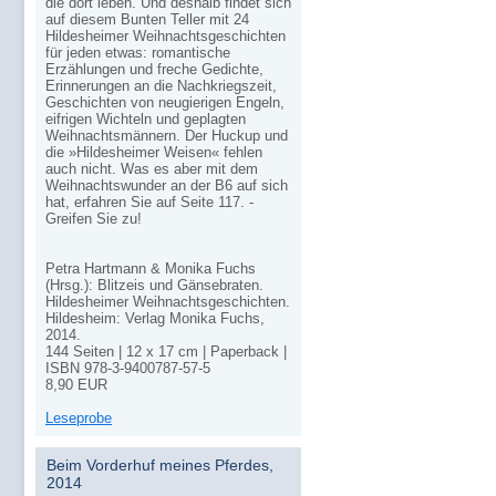
die dort leben. Und deshalb findet sich
auf diesem Bunten Teller mit 24
Hildesheimer Weihnachtsgeschichten
für jeden etwas: romantische
Erzählungen und freche Gedichte,
Erinnerungen an die Nachkriegszeit,
Geschichten von neugierigen Engeln,
eifrigen Wichteln und geplagten
Weihnachtsmännern. Der Huckup und
die »Hildesheimer Weisen« fehlen
auch nicht. Was es aber mit dem
Weihnachtswunder an der B6 auf sich
hat, erfahren Sie auf Seite 117. -
Greifen Sie zu!
Petra Hartmann & Monika Fuchs
(Hrsg.): Blitzeis und Gänsebraten.
Hildesheimer Weihnachtsgeschichten.
Hildesheim: Verlag Monika Fuchs,
2014.
144 Seiten | 12 x 17 cm | Paperback |
ISBN
978-3-9400787-57-5
8,90
EUR
Leseprobe
Beim Vorderhuf meines Pferdes,
2014