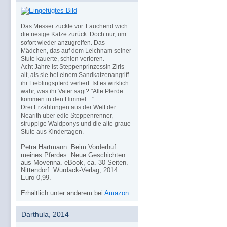
Das Messer zuckte vor. Fauchend wich
die riesige Katze zurück. Doch nur, um
sofort wieder anzugreifen. Das
Mädchen, das auf dem Leichnam seiner
Stute kauerte, schien verloren.
Acht Jahre ist Steppenprinzessin Ziris
alt, als sie bei einem Sandkatzenangriff
ihr Lieblingspferd verliert. Ist es wirklich
wahr, was ihr Vater sagt? "Alle Pferde
kommen in den Himmel ..."
Drei Erzählungen aus der Welt der
Nearith über edle Steppenrenner,
struppige Waldponys und die alte graue
Stute aus Kindertagen.
Petra Hartmann: Beim Vorderhuf
meines Pferdes. Neue Geschichten
aus Movenna. eBook, ca. 30 Seiten.
Nittendorf: Wurdack-Verlag, 2014.
Euro 0,99.
Erhältlich unter anderem bei
Amazon
.
Darthula, 2014