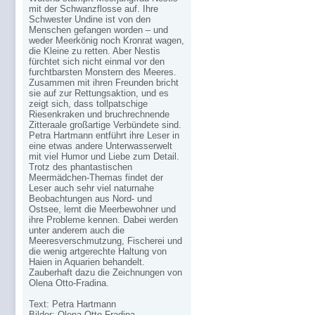
mit der Schwanzflosse auf. Ihre
Schwester Undine ist von den
Menschen gefangen worden – und
weder Meerkönig noch Kronrat wagen,
die Kleine zu retten. Aber Nestis
fürchtet sich nicht einmal vor den
furchtbarsten Monstern des Meeres.
Zusammen mit ihren Freunden bricht
sie auf zur Rettungsaktion, und es
zeigt sich, dass tollpatschige
Riesenkraken und bruchrechnende
Zitteraale großartige Verbündete sind.
Petra Hartmann entführt ihre Leser in
eine etwas andere Unterwasserwelt
mit viel Humor und Liebe zum Detail.
Trotz des phantastischen
Meermädchen-Themas findet der
Leser auch sehr viel naturnahe
Beobachtungen aus Nord- und
Ostsee, lernt die Meerbewohner und
ihre Probleme kennen. Dabei werden
unter anderem auch die
Meeresverschmutzung, Fischerei und
die wenig artgerechte Haltung von
Haien in Aquarien behandelt.
Zauberhaft dazu die Zeichnungen von
Olena Otto-Fradina.
Text: Petra Hartmann
Bilder: Olena Otto-Fradina