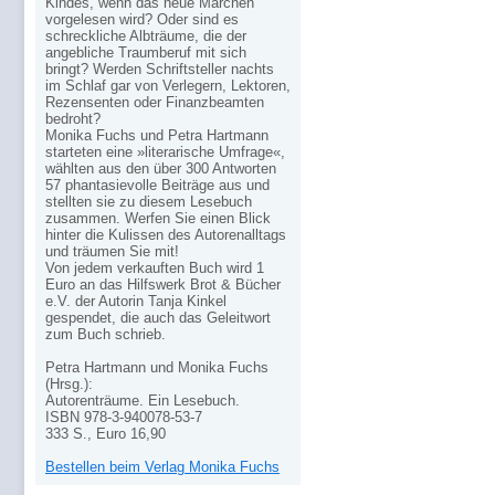
Kindes, wenn das neue Märchen
vorgelesen wird? Oder sind es
schreckliche Albträume, die der
angebliche Traumberuf mit sich
bringt? Werden Schriftsteller nachts
im Schlaf gar von Verlegern, Lektoren,
Rezensenten oder Finanzbeamten
bedroht?
Monika Fuchs und Petra Hartmann
starteten eine »literarische Umfrage«,
wählten aus den über 300 Antworten
57 phantasievolle Beiträge aus und
stellten sie zu diesem Lesebuch
zusammen. Werfen Sie einen Blick
hinter die Kulissen des Autorenalltags
und träumen Sie mit!
Von jedem verkauften Buch wird 1
Euro an das Hilfswerk Brot & Bücher
e.V. der Autorin Tanja Kinkel
gespendet, die auch das Geleitwort
zum Buch schrieb.
Petra Hartmann und Monika Fuchs
(Hrsg.):
Autorenträume. Ein Lesebuch.
ISBN 978-3-940078-53-7
333 S., Euro 16,90
Bestellen beim Verlag Monika Fuchs