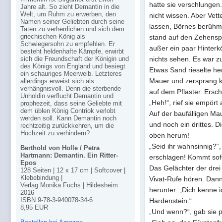
hatte sie verschlungen.
Jahre alt. So zieht Demantin in die
Welt, um Ruhm zu erwerben, den
nicht wissen. Aber Vet
Namen seiner Geliebten durch seine
lassen, Börnes berühmt
Taten zu verherrlichen und sich dem
griechischen König als
stand auf den Zehenspi
Schwiegersohn zu empfehlen. Er
außer ein paar Hinter
besteht heldenhafte Kämpfe, erwirbt
nichts sehen. Es war zu
sich die Freundschaft der Königin und
des Königs von England und besiegt
Etwas Sand rieselte her
ein schauriges Meerweib. Letzteres
Mauer und zersprang k
allerdings erweist sich als
verhängnisvoll. Denn die sterbende
auf dem Pflaster. Ersch
Unholdin verflucht Demantin und
„Heh!“, rief sie empört
prophezeit, dass seine Geliebte mit
dem üblen König Contriok verlobt
Auf der baufälligen Ma
werden soll. Kann Demantin noch
und noch ein drittes. D
rechtzeitig zurückkehren, um die
Hochzeit zu verhindern?
oben herum!
„Seid ihr wahnsinnig?“,
Berthold von Holle / Petra
Hartmann: Demantin. Ein Ritter-
erschlagen! Kommt sofor
Epos
Das Gelächter der drei
128 Seiten | 12 x 17 cm | Softcover |
Klebebindung |
Vivat-Rufe hören. Dann
Verlag Monika Fuchs | Hildesheim
herunter. „Dich kenne i
2016
ISBN 9-78-3-940078-34-6
Hardenstein.“
8,95 EUR
„Und wenn?“, gab sie p