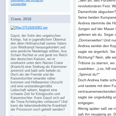
„Sieh an, des Fürstenf
Bestellen bei Amazon
Leseprobe
revolutionären Fest. W
Damenhüte abgucken?
Seine beiden Kumpane 
Crane, 2016
Andrea stemmte die Hän
Jungen auf der Mauer 
gelesen als du. Sogar 
Gayol, der Sohn des ungarischen
Königs, hat in jugendlichem Übermut
„Donnerwetter! Und nun,
den alten Hofmarschall seines Vaters
Andrea senkte den Kopf.
zum Wettkampf herausgefordert und
eine peinliche Niederlage erlitten. Aus
sagte sie ärgerlich. Si
Scham flüchtet er und gerät ins Reich
Richtung? Nein, alle wa
des deutschen Kaisers, wo er
unerkannt unter dem Namen Crane
Tribüne zu starren, wo 
(Kranich) eine Stellung als Kämmerer
zuwinkten. „Los, hilf mi
annimmt und bald sehr beliebt ist.
„Spinnst du?“
Doch als der Fremde und die
Kaiserstochter einander näher
Doch Andrea hatte scho
kommen und Hofbeamten Unzucht
und tastete mit dem F
und eine unstandesgemäße
Liebschaft wittern, beginnt eine
vertrauenerweckenden 
schwere Zeit für Königssohn und
sagte sie ungeduldig u
Kaiserstochter. Kann Gayol sich auf
die Treue Acheloydes verlassen? Und
entgegen.
kann die lebensbedrohliche Krankheit
Wenig später saß sie r
der Prinzessin noch geheilt werden?
sah ihn neugierig an. De