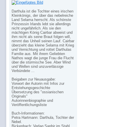
Darthula ist die Tochter eines irischen
Kleinkönigs, der über das nebelreiche
Land Selama herrscht. Als schönste
Prinzessin Irlands lebt sie allerdings
nicht ungefährlich. Als sie den
mächtigen König Cairbar abweist und
ihm nicht als seine Braut folgen will,
nimmt das Unheil seinen Lauf. Cairbar
überzieht das kleine Selama mit Krieg
und Vernichtung und rottet Darthulas
Familie aus. Mit ihrem Geliebten
Nathos wagt die junge Frau die Flucht
über die stürmische See. Aber Wind
und Wellen sind unzuverlässige
Verbündete ...
Beigaben zur Neuausgabe:
Vorwort der Autorin mit Infos zur
Entstehungsgeschichte
Übersetzung des "ossianischen
Originals"
Autorinnenbiographie und
Veröffentlichungsliste
Buch-Informationen:
Petra Hartmann: Darthula, Tochter der
Nebel.
Bickenbach: Verlag Saphir im Stahl,