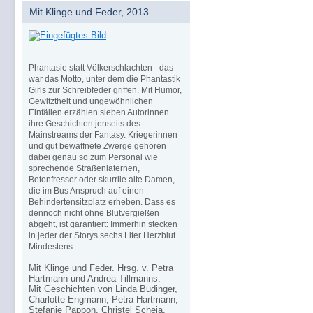
Mit Klinge und Feder, 2013
Phantasie statt Völkerschlachten - das
war das Motto, unter dem die Phantastik
Girls zur Schreibfeder griffen. Mit Humor,
Gewitztheit und ungewöhnlichen
Einfällen erzählen sieben Autorinnen
ihre Geschichten jenseits des
Mainstreams der Fantasy. Kriegerinnen
und gut bewaffnete Zwerge gehören
dabei genau so zum Personal wie
sprechende Straßenlaternen,
Betonfresser oder skurrile alte Damen,
die im Bus Anspruch auf einen
Behindertensitzplatz erheben. Dass es
dennoch nicht ohne Blutvergießen
abgeht, ist garantiert: Immerhin stecken
in jeder der Storys sechs Liter Herzblut.
Mindestens.
Mit Klinge und Feder. Hrsg. v. Petra
Hartmann und Andrea Tillmanns.
Mit Geschichten von Linda Budinger,
Charlotte Engmann, Petra Hartmann,
Stefanie Pappon, Christel Scheja,