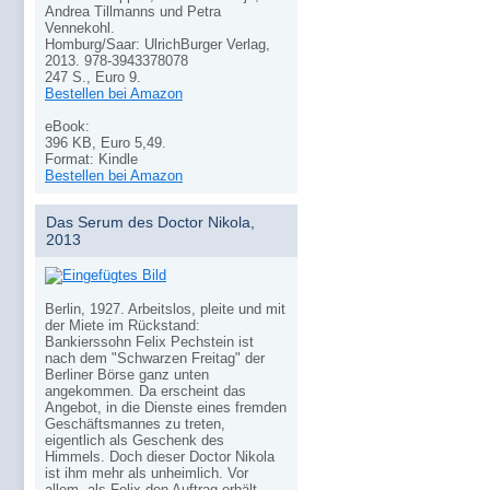
Andrea Tillmanns und Petra
Vennekohl.
Homburg/Saar: UlrichBurger Verlag,
2013. 978-3943378078
247 S., Euro 9.
Bestellen bei Amazon
eBook:
396 KB, Euro 5,49.
Format: Kindle
Bestellen bei Amazon
Das Serum des Doctor Nikola,
2013
Berlin, 1927. Arbeitslos, pleite und mit
der Miete im Rückstand:
Bankierssohn Felix Pechstein ist
nach dem "Schwarzen Freitag" der
Berliner Börse ganz unten
angekommen. Da erscheint das
Angebot, in die Dienste eines fremden
Geschäftsmannes zu treten,
eigentlich als Geschenk des
Himmels. Doch dieser Doctor Nikola
ist ihm mehr als unheimlich. Vor
allem, als Felix den Auftrag erhält,