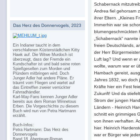
Schabernack mitzutrei
Andrea fiel gehorsam z
ihrer Eltern. „Kleines F
Immerhin war sie schon 
Das Herz des Donnervogels, 2023
blumengeschmückten H
„Schabernack“ nannte i
freien Deutschlands, an
Ein Indianer taucht in dem
verschlafenen Küstenstädtchen Kitty
der Herr Bürgermeister
Hawk auf. Die Witwe Murdoch ist
Luft lag? Und wenn er 
überzeugt, dass der Fremde ein
Kundschafter ist und bald seine roten
wollte, warum war er ü
Spießgesellen zum Morden und
Hambach gereist, ausg
Plündern mitbringen wird. Doch
Junger Adler hat andere Pläne. Er
Jahres 1832, wo doch j
träumt vom Fliegen und wartet auf
Kräfte hier ein Fest fei
das Eintreffen zweier verrückter
Fahrradhändler.
Zukunft! Und da stiefel
Karl-May-Fans kennen Junger Adler
Strom der jungen Hand
bereits aus dem Roman Winnetous
Erben. Die Vorgeschichte zu diesem
Ländern - Heinrich Hard
Buch wird nun von Petra Hartmann
schnitt ein grimmiges G
erzählt.
von ihnen verhaften. Ac
Buch-Infos:
hier. Heinrich Hardens
Petra Hartmann: Das Herz des
Donnervogels
war er Bürger wie jede
Band 18, Abenteuer-Roman