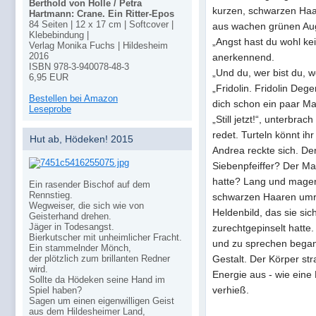
Berthold von Holle / Petra
kurzen, schwarzen Haar
Hartmann: Crane. Ein Ritter-Epos
84 Seiten | 12 x 17 cm | Softcover |
aus wachen grünen Au
Klebebindung |
„Angst hast du wohl kei
Verlag Monika Fuchs | Hildesheim
2016
anerkennend.
ISBN 978-3-940078-48-3
„Und du, wer bist du, 
6,95 EUR
„Fridolin. Fridolin Deg
Bestellen bei Amazon
dich schon ein paar Ma
Leseprobe
„Still jetzt!“, unterbra
redet. Turteln könnt ih
Hut ab, Hödeken! 2015
Andrea reckte sich. De
Siebenpfeiffer? Der Ma
hatte? Lang und mager,
Ein rasender Bischof auf dem
Rennstieg.
schwarzen Haaren umra
Wegweiser, die sich wie von
Heldenbild, das sie sich
Geisterhand drehen.
Jäger in Todesangst.
zurechtgepinselt hatte.
Bierkutscher mit unheimlicher Fracht.
und zu sprechen began
Ein stammelnder Mönch,
der plötzlich zum brillanten Redner
Gestalt. Der Körper stra
wird.
Energie aus - wie eine 
Sollte da Hödeken seine Hand im
verhieß.
Spiel haben?
Sagen um einen eigenwilligen Geist
aus dem Hildesheimer Land,