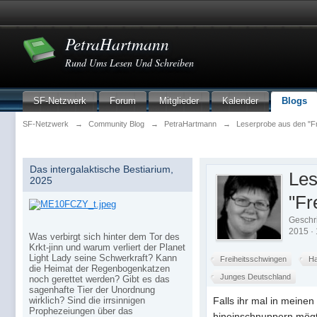
PetraHartmann
Rund Ums Lesen Und Schreiben
SF-Netzwerk
Forum
Mitglieder
Kalender
Blogs
SF-Netzwerk
→
Community Blog
→
PetraHartmann
→
Leserprobe aus den "F
Das intergalaktische Bestiarium,
Les
2025
"Fr
Geschr
2015 · 
Was verbirgt sich hinter dem Tor des
Krkt-jinn und warum verliert der Planet
Light Lady seine Schwerkraft? Kann
Freiheitsschwingen
Ha
die Heimat der Regenbogenkatzen
Junges Deutschland
noch gerettet werden? Gibt es das
sagenhafte Tier der Unordnung
wirklich? Sind die irrsinnigen
Falls ihr mal in meine
Prophezeiungen über das
hineinschnuppern mögt