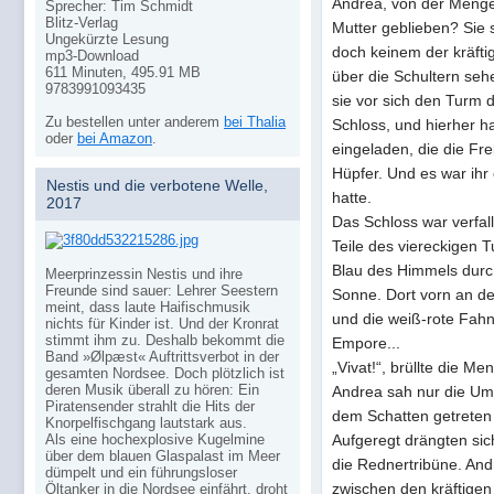
Andrea, von der Menge
Sprecher: Tim Schmidt
Blitz-Verlag
Mutter geblieben? Sie s
Ungekürzte Lesung
doch keinem der kräft
mp3-Download
611 Minuten, 495.91 MB
über die Schultern sehe
9783991093435
sie vor sich den Turm 
Zu bestellen unter anderem
bei Thalia
Schloss, und hierher ha
oder
bei Amazon
.
eingeladen, die die Fre
Hüpfer. Und es war ihr 
Nestis und die verbotene Welle,
hatte.
2017
Das Schloss war verfal
Teile des viereckigen 
Blau des Himmels durch
Meerprinzessin Nestis und ihre
Freunde sind sauer: Lehrer Seestern
Sonne. Dort vorn an d
meint, dass laute Haifischmusik
und die weiß-rote Fah
nichts für Kinder ist. Und der Kronrat
stimmt ihm zu. Deshalb bekommt die
Empore...
Band »Ølpæst« Auftrittsverbot in der
„Vivat!“, brüllte die M
gesamten Nordsee. Doch plötzlich ist
deren Musik überall zu hören: Ein
Andrea sah nur die Um
Piratensender strahlt die Hits der
dem Schatten getreten
Knorpelfischgang lautstark aus.
Als eine hochexplosive Kugelmine
Aufgeregt drängten sic
über dem blauen Glaspalast im Meer
die Rednertribüne. Andr
dümpelt und ein führungsloser
zwischen den kräftigen
Öltanker in die Nordsee einfährt, droht