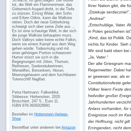
Schlacht, ist geschlagen. Die Götter
tot, die Welt ein Flammenmeer, das
Ihrer Nation gibt, die f
Götterreich Asgard droht, in die Tiefe
„Dziekuje serdecznie!“
zu stürzen. Einzig Widar, den Sohn
und Erben Odins, kann die Walküre
„Andrea!“
retten. Doch der neue Götterkönig
„Entschuldige, Vater. A
schweigt sich über seine Ziele aus ...
Es ist eine schaurige Welt, in der sich
in Polen geschehen ist
die junge Walküre behaupten muss.
„Kind, das ist Politik. D
Doch Valkrys wäre keine echte Falkin,
wenn sie einem Kampf aus dem Weg
nichts für Kinder. Sieh
gehen würde. Todesmutig und mit
Wir sind bald oben bei 
einer gehörigen Portion schwarzem
„Ja, Vater.“
Humor stürzt sie sich in die
Begegnungen mit Jöten, Thursen,
Der alte Griesgram mac
Reifriesen, Seelenräuberinnen,
Regenwetter. Dabei hat
Werwölfen, Berserkern, Hexen,
Meerungeheuern und dem furchtbaren
er gewesen war, als er
Totenschiff Naglfari.
Constitutionsfeste gele
Völker feiern Feste de
Petra Hartmann: Falkenblut.
heilvoller großer Ereig
Sibbesse: Hottenstein, 2020.
Broschiert, 247 S., Euro 11.
Jahrhunderten verzichte
ISBN 978-3935928991
Anlass vorhanden, für 
Bestellen im
Hottenstein-Verlags-
Ereignisse noch im Keim;
Shop
der Hoffnung; nicht gi
Bestellbar unter anderem bei
Amazon
Erringenden, nicht de