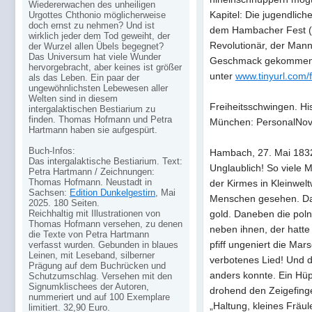
Wiedererwachen des unheiligen
Kapitel: Die jugendlich
Urgottes Chthonio möglicherweise
doch ernst zu nehmen? Und ist
dem Hambacher Fest (un
wirklich jeder dem Tod geweiht, der
Revolutionär, der Mann
der Wurzel allen Übels begegnet?
Das Universum hat viele Wunder
Geschmack gekommen i
hervorgebracht, aber keines ist größer
unter
www.tinyurl.com/
als das Leben. Ein paar der
ungewöhnlichsten Lebewesen aller
Welten sind in diesem
Freiheitsschwingen. H
intergalaktischen Bestiarium zu
finden. Thomas Hofmann und Petra
München: PersonalNove
Hartmann haben sie aufgespürt.
Buch-Infos:
Hambach, 27. Mai 183
Das intergalaktische Bestiarium. Text:
Unglaublich! So viele 
Petra Hartmann / Zeichnungen:
Thomas Hofmann. Neustadt in
der Kirmes in Kleinwelt
Sachsen:
Edition Dunkelgestirn
, Mai
Menschen gesehen. Da 
2025. 180 Seiten.
Reichhaltig mit Illustrationen von
gold. Daneben die pol
Thomas Hofmann versehen, zu denen
neben ihnen, der hatte 
die Texte von Petra Hartmann
pfiff ungeniert die Marse
verfasst wurden. Gebunden in blaues
Leinen, mit Leseband, silberner
verbotenes Lied! Und d
Prägung auf dem Buchrücken und
anders konnte. Ein Hüp
Schutzumschlag. Versehen mit den
Signumklischees der Autoren,
drohend den Zeigefinge
nummeriert und auf 100 Exemplare
„Haltung, kleines Fräule
limitiert. 32,90 Euro.