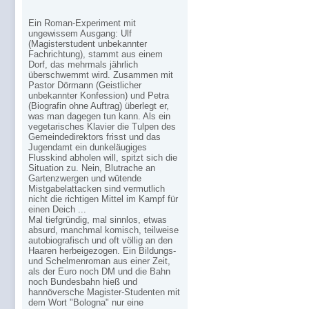
Ein Roman-Experiment mit
ungewissem Ausgang: Ulf
(Magisterstudent unbekannter
Fachrichtung), stammt aus einem
Dorf, das mehrmals jährlich
überschwemmt wird. Zusammen mit
Pastor Dörmann (Geistlicher
unbekannter Konfession) und Petra
(Biografin ohne Auftrag) überlegt er,
was man dagegen tun kann. Als ein
vegetarisches Klavier die Tulpen des
Gemeindedirektors frisst und das
Jugendamt ein dunkeläugiges
Flusskind abholen will, spitzt sich die
Situation zu. Nein, Blutrache an
Gartenzwergen und wütende
Mistgabelattacken sind vermutlich
nicht die richtigen Mittel im Kampf für
einen Deich ...
Mal tiefgründig, mal sinnlos, etwas
absurd, manchmal komisch, teilweise
autobiografisch und oft völlig an den
Haaren herbeigezogen. Ein Bildungs-
und Schelmenroman aus einer Zeit,
als der Euro noch DM und die Bahn
noch Bundesbahn hieß und
hannöversche Magister-Studenten mit
dem Wort "Bologna" nur eine