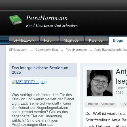
PetraHartmann
Rund Ums Lesen Und Schreiben
SF-Netzwerk
Forum
Mitglieder
Kalender
Blogs
SF-Netzwerk
→
Community Blog
→
PetraHartmann
→
Antje Babendererde: Is
Das intergalaktische Bestiarium,
Ant
2025
Ise
Geschr
2016 · 
Was verbirgt sich hinter dem Tor des
Krkt-jinn und warum verliert der Planet
Light Lady seine Schwerkraft? Kann
Bücher - Abenteuer
An
die Heimat der Regenbogenkatzen
noch gerettet werden? Gibt es das
Der Wolf ist wieder da.
sagenhafte Tier der Unordnung
Schriftstellerin Antje
wirklich? Sind die irrsinnigen
Prophezeiungen über das
nach Thüringen. Aber 