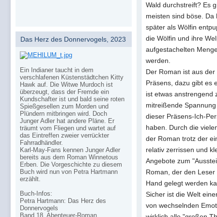
Wald durchstreift? Es g
meisten sind böse. Da 
später als Wölfin entpu
die Wölfin und ihre W
Das Herz des Donnervogels, 2023
aufgestachelten Menge
werden.
Ein Indianer taucht in dem
Der Roman ist aus der 
verschlafenen Küstenstädtchen Kitty
Präsens, dazu gibt es 
Hawk auf. Die Witwe Murdoch ist
überzeugt, dass der Fremde ein
ist etwas anstrengend 
Kundschafter ist und bald seine roten
mitreißende Spannung d
Spießgesellen zum Morden und
Plündern mitbringen wird. Doch
dieser Präsens-Ich-Per
Junger Adler hat andere Pläne. Er
haben. Durch die viele
träumt vom Fliegen und wartet auf
das Eintreffen zweier verrückter
der Roman trotz der ei
Fahrradhändler.
relativ zerrissen und k
Karl-May-Fans kennen Junger Adler
bereits aus dem Roman Winnetous
Angebote zum "Aussteige
Erben. Die Vorgeschichte zu diesem
Roman, der den Leser 
Buch wird nun von Petra Hartmann
erzählt.
Hand gelegt werden kann
Buch-Infos:
Sicher ist die Welt eine
Petra Hartmann: Das Herz des
von wechselnden Emotio
Donnervogels
Band 18, Abenteuer-Roman
wirklich alle "großen 