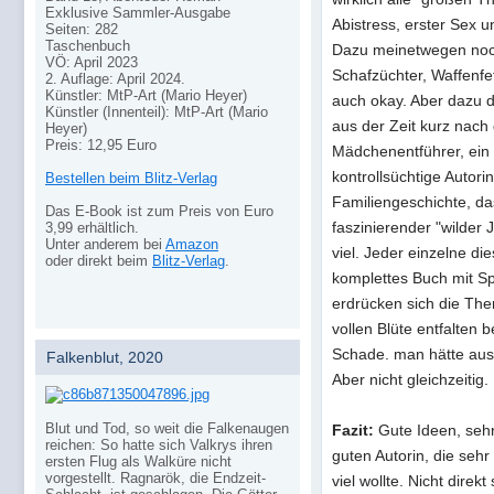
Exklusive Sammler-Ausgabe
Abistress, erster Sex 
Seiten: 282
Taschenbuch
Dazu meinetwegen noc
VÖ: April 2023
Schafzüchter, Waffenfe
2. Auflage: April 2024.
Künstler: MtP-Art (Mario Heyer)
auch okay. Aber dazu d
Künstler (Innenteil): MtP-Art (Mario
aus der Zeit kurz nach
Heyer)
Preis: 12,95 Euro
Mädchenentführer, ein t
kontrollsüchtige Autori
Bestellen beim Blitz-Verlag
Familiengeschichte, da
Das E-Book ist zum Preis von Euro
faszinierender "wilder 
3,99 erhältlich.
Unter anderem bei
Amazon
viel. Jeder einzelne d
oder direkt beim
Blitz-Verlag
.
komplettes Buch mit Sp
erdrücken sich die The
vollen Blüte entfalten 
Schade. man hätte aus
Falkenblut, 2020
Aber nicht gleichzeitig.
Blut und Tod, so weit die Falkenaugen
Fazit:
Gute Ideen, sehr 
reichen: So hatte sich Valkrys ihren
guten Autorin, die sehr
ersten Flug als Walküre nicht
vorgestellt. Ragnarök, die Endzeit-
viel wollte. Nicht direk