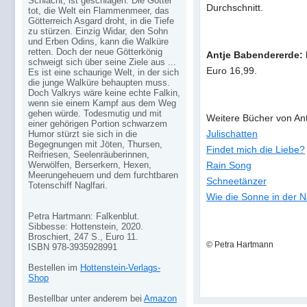
Schlacht, ist geschlagen. Die Götter
Durchschnitt.
tot, die Welt ein Flammenmeer, das
Götterreich Asgard droht, in die Tiefe
zu stürzen. Einzig Widar, den Sohn
und Erben Odins, kann die Walküre
retten. Doch der neue Götterkönig
Antje Babendererde: 
schweigt sich über seine Ziele aus ...
Euro 16,99.
Es ist eine schaurige Welt, in der sich
die junge Walküre behaupten muss.
Doch Valkrys wäre keine echte Falkin,
wenn sie einem Kampf aus dem Weg
gehen würde. Todesmutig und mit
Weitere Bücher von An
einer gehörigen Portion schwarzem
Julischatten
Humor stürzt sie sich in die
Begegnungen mit Jöten, Thursen,
Findet mich die Liebe?
Reifriesen, Seelenräuberinnen,
Werwölfen, Berserkern, Hexen,
Rain Song
Meerungeheuern und dem furchtbaren
Schneetänzer
Totenschiff Naglfari.
Wie die Sonne in der N
Petra Hartmann: Falkenblut.
Sibbesse: Hottenstein, 2020.
Broschiert, 247 S., Euro 11.
© Petra Hartmann
ISBN 978-3935928991
Bestellen im
Hottenstein-Verlags-
Shop
Bestellbar unter anderem bei
Amazon