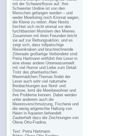
mit der Schwanzflosse auf. Ihre
Schwester Undine ist von den
Menschen gefangen worden – und
weder Meerkönig noch Kronrat wagen,
die Kleine zu retten. Aber Nestis
fürchtet sich nicht einmal vor den
furchtbarsten Monstern des Meeres.
Zusammen mit ihren Freunden bricht
sie auf zur Rettungsaktion, und es
zeigt sich, dass tollpatschige
Riesenkraken und bruchrechnende
Zitteraale großartige Verbündete sind.
Petra Hartmann entführt ihre Leser in
eine etwas andere Unterwasserwelt
mit viel Humor und Liebe zum Detail.
Trotz des phantastischen
Meermädchen-Themas findet der
Leser auch sehr viel naturnahe
Beobachtungen aus Nord- und
Ostsee, lernt die Meerbewohner und
ihre Probleme kennen. Dabei werden
unter anderem auch die
Meeresverschmutzung, Fischerei und
die wenig artgerechte Haltung von
Haien in Aquarien behandelt.
Zauberhaft dazu die Zeichnungen von
Olena Otto-Fradina.
Text: Petra Hartmann
Bilder: Olena Otto-Fradina