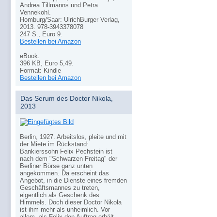
Andrea Tillmanns und Petra
Vennekohl.
Homburg/Saar: UlrichBurger Verlag,
2013. 978-3943378078
247 S., Euro 9.
Bestellen bei Amazon
eBook:
396 KB, Euro 5,49.
Format: Kindle
Bestellen bei Amazon
Das Serum des Doctor Nikola,
2013
Berlin, 1927. Arbeitslos, pleite und mit
der Miete im Rückstand:
Bankierssohn Felix Pechstein ist
nach dem "Schwarzen Freitag" der
Berliner Börse ganz unten
angekommen. Da erscheint das
Angebot, in die Dienste eines fremden
Geschäftsmannes zu treten,
eigentlich als Geschenk des
Himmels. Doch dieser Doctor Nikola
ist ihm mehr als unheimlich. Vor
allem, als Felix den Auftrag erhält,