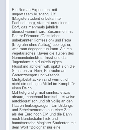
Ein Roman-Experiment mit
ungewissem Ausgang: Ulf
(Magisterstudent unbekannter
Fachrichtung), stammt aus einem
Dorf, das mehrmals jährlich
überschwemmt wird. Zusammen mit
Pastor Dörmann (Geistlicher
unbekannter Konfession) und Petra
(Biografin ohne Auftrag) überlegt er,
was man dagegen tun kann. Als ein
vegetarisches Klavier die Tulpen des
Gemeindedirektors frisst und das
Jugendamt ein dunkeläugiges
Flusskind abholen will, spitzt sich die
Situation zu. Nein, Blutrache an
Gartenzwergen und wütende
Mistgabelattacken sind vermutlich
nicht die richtigen Mittel im Kampf für
einen Deich ...
Mal tiefgründig, mal sinnlos, etwas
absurd, manchmal komisch, teilweise
autobiografisch und oft völlig an den
Haaren herbeigezogen. Ein Bildungs-
und Schelmenroman aus einer Zeit,
als der Euro noch DM und die Bahn
noch Bundesbahn hieß und
hannöversche Magister-Studenten mit
dem Wort "Bologna" nur eine