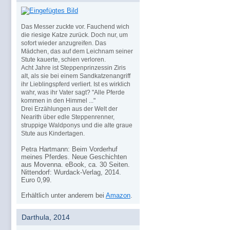
Das Messer zuckte vor. Fauchend wich
die riesige Katze zurück. Doch nur, um
sofort wieder anzugreifen. Das
Mädchen, das auf dem Leichnam seiner
Stute kauerte, schien verloren.
Acht Jahre ist Steppenprinzessin Ziris
alt, als sie bei einem Sandkatzenangriff
ihr Lieblingspferd verliert. Ist es wirklich
wahr, was ihr Vater sagt? "Alle Pferde
kommen in den Himmel ..."
Drei Erzählungen aus der Welt der
Nearith über edle Steppenrenner,
struppige Waldponys und die alte graue
Stute aus Kindertagen.
Petra Hartmann: Beim Vorderhuf
meines Pferdes. Neue Geschichten
aus Movenna. eBook, ca. 30 Seiten.
Nittendorf: Wurdack-Verlag, 2014.
Euro 0,99.
Erhältlich unter anderem bei
Amazon
.
Darthula, 2014