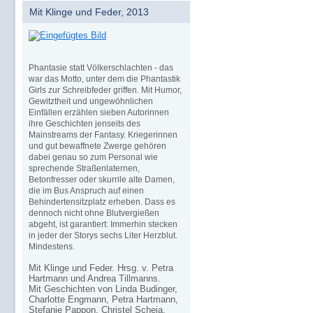
Mit Klinge und Feder, 2013
Phantasie statt Völkerschlachten - das
war das Motto, unter dem die Phantastik
Girls zur Schreibfeder griffen. Mit Humor,
Gewitztheit und ungewöhnlichen
Einfällen erzählen sieben Autorinnen
ihre Geschichten jenseits des
Mainstreams der Fantasy. Kriegerinnen
und gut bewaffnete Zwerge gehören
dabei genau so zum Personal wie
sprechende Straßenlaternen,
Betonfresser oder skurrile alte Damen,
die im Bus Anspruch auf einen
Behindertensitzplatz erheben. Dass es
dennoch nicht ohne Blutvergießen
abgeht, ist garantiert: Immerhin stecken
in jeder der Storys sechs Liter Herzblut.
Mindestens.
Mit Klinge und Feder. Hrsg. v. Petra
Hartmann und Andrea Tillmanns.
Mit Geschichten von Linda Budinger,
Charlotte Engmann, Petra Hartmann,
Stefanie Pappon, Christel Scheja,