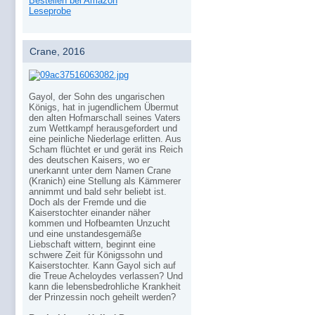
Bestellen bei Amazon
Leseprobe
Crane, 2016
Gayol, der Sohn des ungarischen
Königs, hat in jugendlichem Übermut
den alten Hofmarschall seines Vaters
zum Wettkampf herausgefordert und
eine peinliche Niederlage erlitten. Aus
Scham flüchtet er und gerät ins Reich
des deutschen Kaisers, wo er
unerkannt unter dem Namen Crane
(Kranich) eine Stellung als Kämmerer
annimmt und bald sehr beliebt ist.
Doch als der Fremde und die
Kaiserstochter einander näher
kommen und Hofbeamten Unzucht
und eine unstandesgemäße
Liebschaft wittern, beginnt eine
schwere Zeit für Königssohn und
Kaiserstochter. Kann Gayol sich auf
die Treue Acheloydes verlassen? Und
kann die lebensbedrohliche Krankheit
der Prinzessin noch geheilt werden?