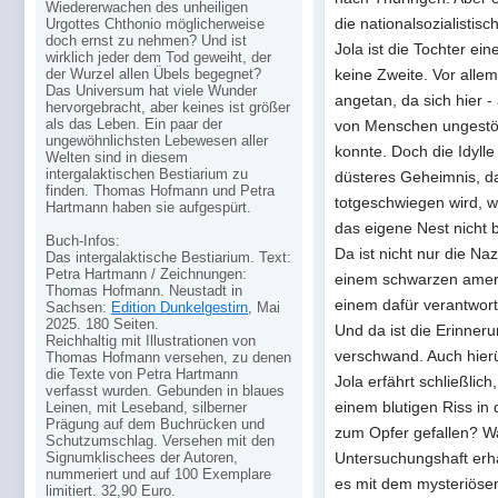
Wiedererwachen des unheiligen
die nationalsozialistis
Urgottes Chthonio möglicherweise
doch ernst zu nehmen? Und ist
Jola ist die Tochter ei
wirklich jeder dem Tod geweiht, der
der Wurzel allen Übels begegnet?
keine Zweite. Vor allem
Das Universum hat viele Wunder
angetan, da sich hier 
hervorgebracht, aber keines ist größer
als das Leben. Ein paar der
von Menschen ungestört 
ungewöhnlichsten Lebewesen aller
konnte. Doch die Idylle 
Welten sind in diesem
intergalaktischen Bestiarium zu
düsteres Geheimnis, d
finden. Thomas Hofmann und Petra
totgeschwiegen wird, w
Hartmann haben sie aufgespürt.
das eigene Nest nicht 
Buch-Infos:
Da ist nicht nur die Na
Das intergalaktische Bestiarium. Text:
Petra Hartmann / Zeichnungen:
einem schwarzen ameri
Thomas Hofmann. Neustadt in
einem dafür verantwor
Sachsen:
Edition Dunkelgestirn
, Mai
2025. 180 Seiten.
Und da ist die Erinneru
Reichhaltig mit Illustrationen von
verschwand. Auch hier
Thomas Hofmann versehen, zu denen
die Texte von Petra Hartmann
Jola erfährt schließlic
verfasst wurden. Gebunden in blaues
einem blutigen Riss in 
Leinen, mit Leseband, silberner
Prägung auf dem Buchrücken und
zum Opfer gefallen? Wa
Schutzumschlag. Versehen mit den
Signumklischees der Autoren,
Untersuchungshaft erhä
nummeriert und auf 100 Exemplare
es mit dem mysteriösen
limitiert. 32,90 Euro.