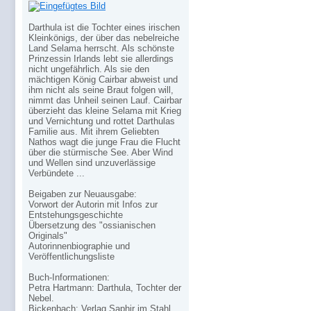
Darthula ist die Tochter eines irischen
Kleinkönigs, der über das nebelreiche
Land Selama herrscht. Als schönste
Prinzessin Irlands lebt sie allerdings
nicht ungefährlich. Als sie den
mächtigen König Cairbar abweist und
ihm nicht als seine Braut folgen will,
nimmt das Unheil seinen Lauf. Cairbar
überzieht das kleine Selama mit Krieg
und Vernichtung und rottet Darthulas
Familie aus. Mit ihrem Geliebten
Nathos wagt die junge Frau die Flucht
über die stürmische See. Aber Wind
und Wellen sind unzuverlässige
Verbündete ...
Beigaben zur Neuausgabe:
Vorwort der Autorin mit Infos zur
Entstehungsgeschichte
Übersetzung des "ossianischen
Originals"
Autorinnenbiographie und
Veröffentlichungsliste
Buch-Informationen:
Petra Hartmann: Darthula, Tochter der
Nebel.
Bickenbach: Verlag Saphir im Stahl,