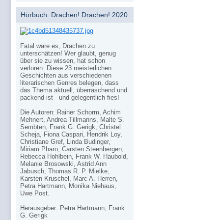
Hörbuch: Drachen! Drachen! 2020
Fatal wäre es, Drachen zu
unterschätzen! Wer glaubt, genug
über sie zu wissen, hat schon
verloren. Diese 23 meisterlichen
Geschichten aus verschiedenen
literarischen Genres belegen, dass
das Thema aktuell, überraschend und
packend ist - und gelegentlich fies!
Die Autoren: Rainer Schorm, Achim
Mehnert, Andrea Tillmanns, Malte S.
Sembten, Frank G. Gerigk, Christel
Scheja, Fiona Caspari, Hendrik Loy,
Christiane Gref, Linda Budinger,
Miriam Pharo, Carsten Steenbergen,
Rebecca Hohlbein, Frank W. Haubold,
Melanie Brosowski, Astrid Ann
Jabusch, Thomas R. P. Mielke,
Karsten Kruschel, Marc A. Herren,
Petra Hartmann, Monika Niehaus,
Uwe Post.
Herausgeber: Petra Hartmann, Frank
G. Gerigk