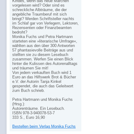
Kindes, wenn das neue Märchen
vorgelesen wird? Oder sind es
schreckliche Albträume, die der
angebliche Traumberuf mit sich
bringt? Werden Schriftsteller nachts
im Schlaf gar von Verlegern, Lektoren,
Rezensenten oder Finanzbeamten
bedroht?
Monika Fuchs und Petra Hartmann
starteten eine »literarische Umfrage«,
wählten aus den über 300 Antworten
57 phantasievolle Beiträge aus und
stellten sie zu diesem Lesebuch
zusammen. Werfen Sie einen Blick
hinter die Kulissen des Autorenalltags
und träumen Sie mit!
Von jedem verkauften Buch wird 1
Euro an das Hilfswerk Brot & Bücher
e.V. der Autorin Tanja Kinkel
gespendet, die auch das Geleitwort
zum Buch schrieb.
Petra Hartmann und Monika Fuchs
(Hrsg.):
Autorenträume. Ein Lesebuch.
ISBN 978-3-940078-53-7
333 S., Euro 16,90
Bestellen beim Verlag Monika Fuchs