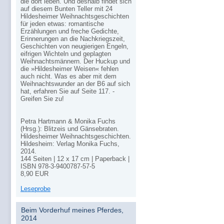
die dort leben. Und deshalb findet sich
auf diesem Bunten Teller mit 24
Hildesheimer Weihnachtsgeschichten
für jeden etwas: romantische
Erzählungen und freche Gedichte,
Erinnerungen an die Nachkriegszeit,
Geschichten von neugierigen Engeln,
eifrigen Wichteln und geplagten
Weihnachtsmännern. Der Huckup und
die »Hildesheimer Weisen« fehlen
auch nicht. Was es aber mit dem
Weihnachtswunder an der B6 auf sich
hat, erfahren Sie auf Seite 117. -
Greifen Sie zu!
Petra Hartmann & Monika Fuchs
(Hrsg.): Blitzeis und Gänsebraten.
Hildesheimer Weihnachtsgeschichten.
Hildesheim: Verlag Monika Fuchs,
2014.
144 Seiten | 12 x 17 cm | Paperback |
ISBN
978-3-9400787-57-5
8,90
EUR
Leseprobe
Beim Vorderhuf meines Pferdes,
2014