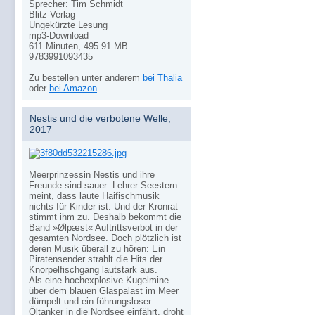
Sprecher: Tim Schmidt
Blitz-Verlag
Ungekürzte Lesung
mp3-Download
611 Minuten, 495.91 MB
9783991093435
Zu bestellen unter anderem
bei Thalia
oder
bei Amazon
.
Nestis und die verbotene Welle,
2017
Meerprinzessin Nestis und ihre
Freunde sind sauer: Lehrer Seestern
meint, dass laute Haifischmusik
nichts für Kinder ist. Und der Kronrat
stimmt ihm zu. Deshalb bekommt die
Band »Ølpæst« Auftrittsverbot in der
gesamten Nordsee. Doch plötzlich ist
deren Musik überall zu hören: Ein
Piratensender strahlt die Hits der
Knorpelfischgang lautstark aus.
Als eine hochexplosive Kugelmine
über dem blauen Glaspalast im Meer
dümpelt und ein führungsloser
Öltanker in die Nordsee einfährt, droht