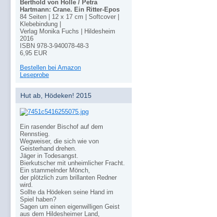
Berthold von Holle / Petra
Hartmann: Crane. Ein Ritter-Epos
84 Seiten | 12 x 17 cm | Softcover |
Klebebindung |
Verlag Monika Fuchs | Hildesheim
2016
ISBN 978-3-940078-48-3
6,95 EUR
Bestellen bei Amazon
Leseprobe
Hut ab, Hödeken! 2015
Ein rasender Bischof auf dem
Rennstieg.
Wegweiser, die sich wie von
Geisterhand drehen.
Jäger in Todesangst.
Bierkutscher mit unheimlicher Fracht.
Ein stammelnder Mönch,
der plötzlich zum brillanten Redner
wird.
Sollte da Hödeken seine Hand im
Spiel haben?
Sagen um einen eigenwilligen Geist
aus dem Hildesheimer Land,