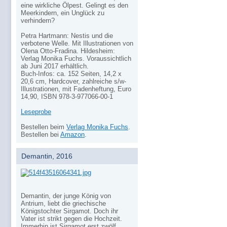
eine wirkliche Ölpest. Gelingt es den
Meerkindern, ein Unglück zu
verhindern?
Petra Hartmann: Nestis und die
verbotene Welle. Mit Illustrationen von
Olena Otto-Fradina. Hildesheim:
Verlag Monika Fuchs. Voraussichtlich
ab Juni 2017 erhältlich.
Buch-Infos: ca. 152 Seiten, 14,2 x
20,6 cm, Hardcover, zahlreiche s/w-
Illustrationen, mit Fadenheftung, Euro
14,90, ISBN 978-3-977066-00-1
Leseprobe
Bestellen beim
Verlag Monika Fuchs
.
Bestellen bei
Amazon
.
Demantin, 2016
Demantin, der junge König von
Antrium, liebt die griechische
Königstochter Sirgamot. Doch ihr
Vater ist strikt gegen die Hochzeit.
Immerhin ist Sirgamot erst zwölf