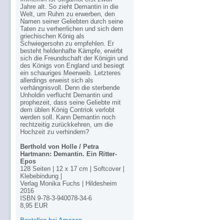
Jahre alt. So zieht Demantin in die
Welt, um Ruhm zu erwerben, den
Namen seiner Geliebten durch seine
Taten zu verherrlichen und sich dem
griechischen König als
Schwiegersohn zu empfehlen. Er
besteht heldenhafte Kämpfe, erwirbt
sich die Freundschaft der Königin und
des Königs von England und besiegt
ein schauriges Meerweib. Letzteres
allerdings erweist sich als
verhängnisvoll. Denn die sterbende
Unholdin verflucht Demantin und
prophezeit, dass seine Geliebte mit
dem üblen König Contriok verlobt
werden soll. Kann Demantin noch
rechtzeitig zurückkehren, um die
Hochzeit zu verhindern?
Berthold von Holle / Petra
Hartmann: Demantin. Ein Ritter-
Epos
128 Seiten | 12 x 17 cm | Softcover |
Klebebindung |
Verlag Monika Fuchs | Hildesheim
2016
ISBN 9-78-3-940078-34-6
8,95 EUR