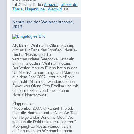
eBook-Reader.
Erhältlich z.B. bei
Amazon
,
eBook.de
,
Thalia
,
Hugendubel
,
Weltbild
u.a.
Nestis und der Weihnachtssand,
2013
Als kleine Weihnachtsüberraschung
gibt es für Fans des "großen" Nestis-
Buchs "Nestis und die
verschwundene Seepocke" jetzt ein
kleines bisschen Weihnachtssand:
Der Verlag Monika Fuchs hat aus der
"Ur-Nestis", einem Helgoland-Märchen
aus dem Jahr 2007, jetzt ein eBook
gemacht. Mit einem wunderschönen
Cover von Olena Otto-Fradina und mit
ein paar exklusiven Einblicken in
Nestis' Nordseewelt.
Klappentext:
"November 2007: Orkantief Tilo tobt
über die Nordsee und reißt große Teile
der Helgoländer Düne ins Meer. Wer
soll nun die Robbenküste reparieren?
Meerjungfrau Nestis wünscht sich
einfach mal vom Weihnachtsmann