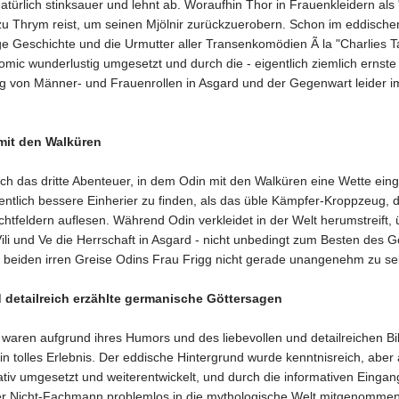
 natürlich stinksauer und lehnt ab. Woraufhin Thor in Frauenkleidern als "
zu Thrym reist, um seinen Mjölnir zurückzuerobern. Schon im eddischen
ge Geschichte und die Urmutter aller Transenkomödien Ã la "Charlies T
Comic wunderlustig umgesetzt und durch die - eigentlich ziemlich ernste
g von Männer- und Frauenrollen in Asgard und der Gegenwart leider 
mit den Walküren
h das dritte Abenteuer, in dem Odin mit den Walküren eine Wette einge
ntlich bessere Einherier zu finden, als das üble Kämpfer-Kroppzeug, da
chtfeldern auflesen. Während Odin verkleidet in der Welt herumstreift
ili und Ve die Herrschaft in Asgard - nicht unbedingt zum Besten des Gö
 beiden irren Greise Odins Frau Frigg nicht gerade unangenehm zu se
d detailreich erzählte germanische Göttersagen
 waren aufgrund ihres Humors und des liebevollen und detailreichen Bi
in tolles Erlebnis. Der eddische Hintergrund wurde kenntnisreich, aber
ativ umgesetzt und weiterentwickelt, und durch die informativen Eingan
r Nicht-Fachmann problemlos in die mythologische Welt mitgenommen