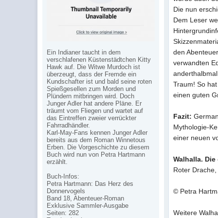
Die nun ersch
Dem Leser wer
Hintergrundin
Skizzenmateria
den Abenteuer
Ein Indianer taucht in dem
verschlafenen Küstenstädtchen Kitty
verwandten Ed
Hawk auf. Die Witwe Murdoch ist
anderthalbmal 
überzeugt, dass der Fremde ein
Kundschafter ist und bald seine roten
Traum! So hat 
Spießgesellen zum Morden und
einen guten G
Plündern mitbringen wird. Doch
Junger Adler hat andere Pläne. Er
träumt vom Fliegen und wartet auf
Fazit:
Germani
das Eintreffen zweier verrückter
Fahrradhändler.
Mythologie-Ken
Karl-May-Fans kennen Junger Adler
einer neuen vo
bereits aus dem Roman Winnetous
Erben. Die Vorgeschichte zu diesem
Buch wird nun von Petra Hartmann
Walhalla. Di
erzählt.
Roter Drache,
Buch-Infos:
Petra Hartmann: Das Herz des
Donnervogels
© Petra Hart
Band 18, Abenteuer-Roman
Exklusive Sammler-Ausgabe
Weitere Walha
Seiten: 282