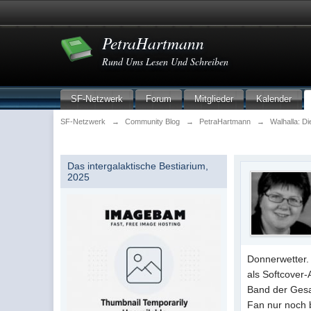
PetraHartmann
Rund Ums Lesen Und Schreiben
SF-Netzwerk
Forum
Mitglieder
Kalender
SF-Netzwerk
→
Community Blog
→
PetraHartmann
→
Walhalla: D
Das intergalaktische Bestiarium,
2025
Donnerwetter. 
als Softcover-
Band der Gesa
Fan nur noch 