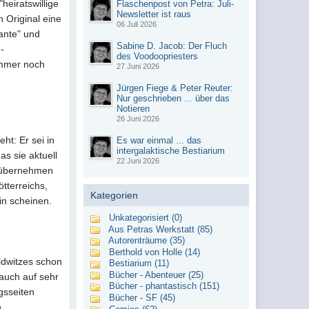
heiratswillige
Flaschenpost von Petra: Juli-
Newsletter ist raus
 Original eine
06 Juli 2026
ante" und
Sabine D. Jacob: Der Fluch
 -
des Voodoopriesters
immer noch
27 Juni 2026
Jürgen Fiege & Peter Reuter:
Nur geschrieben ... über das
Notieren
26 Juni 2026
ht: Er sei in
Es war einmal ... das
intergalaktische Bestiarium
s sie aktuell
22 Juni 2026
, übernehmen
tterreichs,
Kategorien
in scheinen.
Unkategorisiert (0)
Aus Petras Werkstatt (85)
Autorenträume (35)
Berthold von Holle (14)
ldwitzes schon
Bestiarium (11)
Bücher - Abenteuer (25)
 auch auf sehr
Bücher - phantastisch (151)
gsseiten
Bücher - SF (45)
.