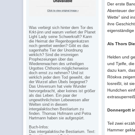
Der erste Band
Abenteuer der 
Wette" sind in
ihre Geschicht
Was verbirgt sich hinter dem Tor des
eigenständige
Krkt-jinn und warum verliert der Planet
Light Lady seine Schwerkraft? Kann
die Heimat der Regenbogenkatzen
Als Thors Die
noch gerettet werden? Gibt es das
sagenhafte Tier der Unordnung
wirklich? Sind die irrsinnigen
Helden und ge
Prophezeiungen über das
und Tjelfe, di
Wiedererwachen des unheiligen
Urgottes Chthonio möglicherweise
dazu kam, das
doch ernst zu nehmen? Und ist
Röskva zeigen,
wirklich jeder dem Tod geweiht, der
der Wurzel allen Übels begegnet?
losreißt, ist s
Das Universum hat viele Wunder
Hundchen einf
hervorgebracht, aber keines ist größer
als das Leben. Ein paar der
extrasuperrei
ungewöhnlichsten Lebewesen aller
Welten sind in diesem
intergalaktischen Bestiarium zu
Donnergott i
finden. Thomas Hofmann und Petra
Hartmann haben sie aufgespürt.
Teil zwei erz
Buch-Infos:
Hammer geklaut
Das intergalaktische Bestiarium. Text: