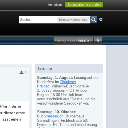
Anmelden
Benutzerkonto erstellen
Eintrags-Kommentare
Zeige neue Inhalte
Termine
1
Samstag, 1. August:
Lesung auf dem
Kinderfest im
Rhüdener
Freibad
,
Wilhelm-Busch-Straße
1,
38723 Seesen – OT Rhüden.
Beginn: 15.30 Uhr. Ich lese
voraussichtlich aus "Nestis und die
verschwundene Seepocke" vor.
 80er Jahren
Samstag, 10. Oktober:
r dieser erste
BuchmesseCon
.
Bürgerhaus
 lässt einen
Sprendlingen, Fichtestraße 50,
Dreieich. Ein Tisch und eine Lesung