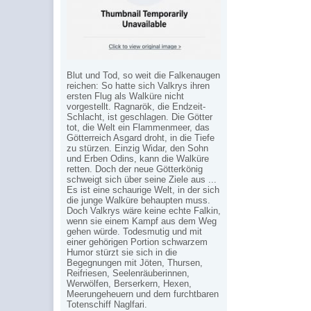
Blut und Tod, so weit die Falkenaugen
reichen: So hatte sich Valkrys ihren
ersten Flug als Walküre nicht
vorgestellt. Ragnarök, die Endzeit-
Schlacht, ist geschlagen. Die Götter
tot, die Welt ein Flammenmeer, das
Götterreich Asgard droht, in die Tiefe
zu stürzen. Einzig Widar, den Sohn
und Erben Odins, kann die Walküre
retten. Doch der neue Götterkönig
schweigt sich über seine Ziele aus ...
Es ist eine schaurige Welt, in der sich
die junge Walküre behaupten muss.
Doch Valkrys wäre keine echte Falkin,
wenn sie einem Kampf aus dem Weg
gehen würde. Todesmutig und mit
einer gehörigen Portion schwarzem
Humor stürzt sie sich in die
Begegnungen mit Jöten, Thursen,
Reifriesen, Seelenräuberinnen,
Werwölfen, Berserkern, Hexen,
Meerungeheuern und dem furchtbaren
Totenschiff Naglfari.