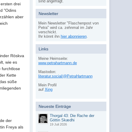
sind angefragt.
 ersten drei
nd "Odins
Newsletter
erzählen aber
leich
Mein Newsletter "Flaschenpost von
Petra" wird ca. zehnmal im Jahr
verschickt.
Ihr könnt ihn
hier abonnieren
.
Links
Kinder Röskva
Meine Heimseite:
lt, wie es
www.petrahartmann.de
 furchtlose
Mastodon:
der Kette
literatur.social/@PetraHartmann
t das süße
Mein Profil
umliegenden
auf
Xing
Neueste Einträge
Thorgal 43: Die Rache der
Göttin Skædhi
de der
19 Juli 2026
tin Freya als