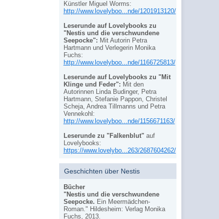
Künstler Miguel Worms:
http://www.lovelyboo...nde/1201913120/
Leserunde auf Lovelybooks zu
"Nestis und die verschwundene
Seepocke":
Mit Autorin Petra
Hartmann und Verlegerin Monika
Fuchs:
http://www.lovelyboo...nde/1166725813/
Leserunde auf Lovelybooks zu "Mit
Klinge und Feder":
Mit den
Autorinnen Linda Budinger, Petra
Hartmann, Stefanie Pappon, Christel
Scheja, Andrea Tillmanns und Petra
Vennekohl:
http://www.lovelyboo...nde/1156671163/
Leserunde zu "Falkenblut"
auf
Lovelybooks:
https://www.lovelybo...263/2687604262/
Geschichten über Nestis
Bücher
"Nestis und die verschwundene
Seepocke.
Ein Meermädchen-
Roman." Hildesheim: Verlag Monika
Fuchs, 2013.