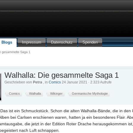
Blogs
Impressum
Datenschutz
Spenden
ie gesammelte Saga 1
Walhalla: Die gesammelte Saga 1
Geschrieben von
Petra
, in
Comics
24 Januar 2021 · 2.323 Aufrufe
Comics
Walhalla
Wikinger
Germanische Mythologie
Das ist ein Schmuckstück. Schon die alten Walhalla-Bände, die in den
Alben bei Carlsen erschienen waren, hatten ja ein besonderes Flair. Abe
mtausgabe, die jetzt in der Edition Roter Drache herausgekommen ist,
begeistert nach Luft schnappen.