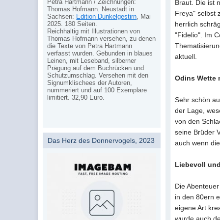
Petra Hartmann / Zeichnungen:
Braut. Die ist
Thomas Hofmann. Neustadt in
Freya" selbst 
Sachsen:
Edition Dunkelgestirn
, Mai
2025. 180 Seiten.
herrlich schrä
Reichhaltig mit Illustrationen von
"Fidelio". Im 
Thomas Hofmann versehen, zu denen
Thematisierun
die Texte von Petra Hartmann
verfasst wurden. Gebunden in blaues
aktuell.
Leinen, mit Leseband, silberner
Prägung auf dem Buchrücken und
Schutzumschlag. Versehen mit den
Odins Wette 
Signumklischees der Autoren,
nummeriert und auf 100 Exemplare
limitiert. 32,90 Euro.
Sehr schön auc
der Lage, wese
von den Schla
seine Brüder V
Das Herz des Donnervogels, 2023
auch wenn die
Liebevoll un
Die Abenteuer
in den 80ern e
eigene Art kre
wurde auch de