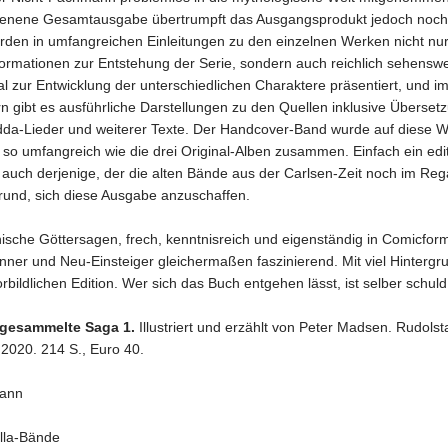
ienene Gesamtausgabe übertrumpft das Ausgangsprodukt jedoch noch 
den in umfangreichen Einleitungen zu den einzelnen Werken nicht nu
formationen zur Entstehung der Serie, sondern auch reichlich sehensw
l zur Entwicklung der unterschiedlichen Charaktere präsentiert, und 
n gibt es ausführliche Darstellungen zu den Quellen inklusive Überset
da-Lieder und weiterer Texte. Der Handcover-Band wurde auf diese W
so umfangreich wie die drei Original-Alben zusammen. Einfach ein edi
auch derjenige, der die alten Bände aus der Carlsen-Zeit noch im Rega
rund, sich diese Ausgabe anzuschaffen.
sche Göttersagen, frech, kenntnisreich und eigenständig in Comicform
ner und Neu-Einsteiger gleichermaßen faszinierend. Mit viel Hintergru
rbildlichen Edition. Wer sich das Buch entgehen lässt, ist selber schuld
e gesammelte Saga 1.
Illustriert und erzählt von Peter Madsen. Rudolsta
 2020. 214 S., Euro 40.
mann
lla-Bände