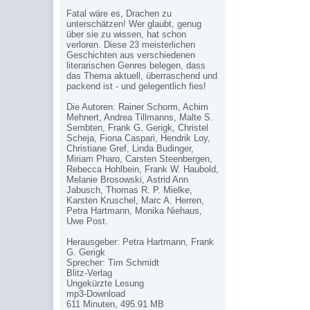
Fatal wäre es, Drachen zu
unterschätzen! Wer glaubt, genug
über sie zu wissen, hat schon
verloren. Diese 23 meisterlichen
Geschichten aus verschiedenen
literarischen Genres belegen, dass
das Thema aktuell, überraschend und
packend ist - und gelegentlich fies!
Die Autoren: Rainer Schorm, Achim
Mehnert, Andrea Tillmanns, Malte S.
Sembten, Frank G. Gerigk, Christel
Scheja, Fiona Caspari, Hendrik Loy,
Christiane Gref, Linda Budinger,
Miriam Pharo, Carsten Steenbergen,
Rebecca Hohlbein, Frank W. Haubold,
Melanie Brosowski, Astrid Ann
Jabusch, Thomas R. P. Mielke,
Karsten Kruschel, Marc A. Herren,
Petra Hartmann, Monika Niehaus,
Uwe Post.
Herausgeber: Petra Hartmann, Frank
G. Gerigk
Sprecher: Tim Schmidt
Blitz-Verlag
Ungekürzte Lesung
mp3-Download
611 Minuten, 495.91 MB