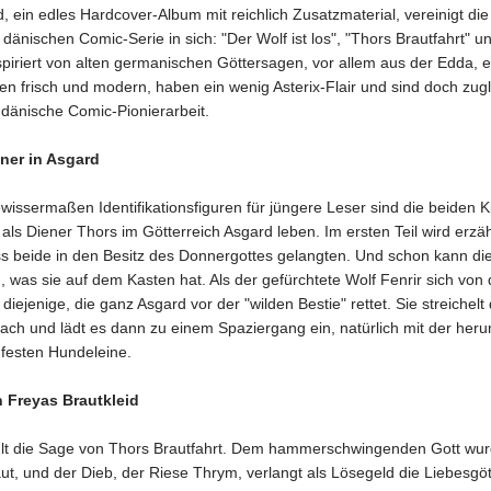
, ein edles Hardcover-Album mit reichlich Zusatzmaterial, vereinigt die
dänischen Comic-Serie in sich: "Der Wolf ist los", "Thors Brautfahrt" u
spiriert von alten germanischen Göttersagen, vor allem aus der Edda, 
en frisch und modern, haben ein wenig Asterix-Flair und sind doch zug
 dänische Comic-Pionierarbeit.
ner in Asgard
wissermaßen Identifikationsfiguren für jüngere Leser sind die beiden 
e als Diener Thors im Götterreich Asgard leben. Im ersten Teil wird erzäh
s beide in den Besitz des Donnergottes gelangten. Und schon kann die
 was sie auf dem Kasten hat. Als der gefürchtete Wolf Fenrir sich von 
ie diejenige, die ganz Asgard vor der "wilden Bestie" rettet. Sie streichel
ach und lädt es dann zu einem Spaziergang ein, natürlich mit der her
ßfesten Hundeleine.
n Freyas Brautkleid
ählt die Sage von Thors Brautfahrt. Dem hammerschwingenden Gott wur
, und der Dieb, der Riese Thrym, verlangt als Lösegeld die Liebesgöt