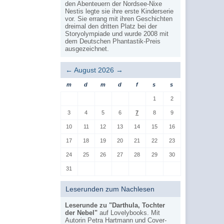
den Abenteuern der Nordsee-Nixe
Nestis legte sie ihre erste Kinderserie
vor. Sie errang mit ihren Geschichten
dreimal den dritten Platz bei der
Storyolympiade und wurde 2008 mit
dem Deutschen Phantastik-Preis
ausgezeichnet.
←
August 2026
→
m
d
m
d
f
s
s
1
2
3
4
5
6
7
8
9
10
11
12
13
14
15
16
17
18
19
20
21
22
23
24
25
26
27
28
29
30
31
Leserunden zum Nachlesen
Leserunde zu "Darthula, Tochter
der Nebel"
auf Lovelybooks. Mit
Autorin Petra Hartmann und Cover-