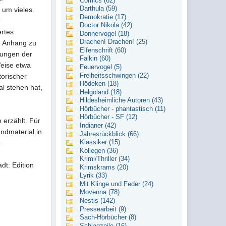
Comics (62)
Darthula (59)
um vieles.
Demokratie (17)
r
Doctor Nikola (42)
ertes
Donnervogel (18)
Drachen! Drachen! (25)
im Anhang zu
Elfenschrift (60)
zungen der
Falkin (60)
eise etwa
Feuervogel (5)
Freiheitsschwingen (22)
torischer
Hödeken (18)
l stehen hat,
Helgoland (18)
Hildesheimliche Autoren (43)
Hörbücher - phantastisch (11)
Hörbücher - SF (12)
 erzählt. Für
Indianer (42)
ndmaterial in
Jahresrückblick (66)
Klassiker (15)
.
Kollegen (36)
Krimi/Thriller (34)
dt: Edition
Krimskrams (20)
Lyrik (33)
Mit Klinge und Feder (24)
Movenna (78)
Nestis (142)
Pressearbeit (9)
Sach-Hörbücher (8)
Schlagzeile (16)