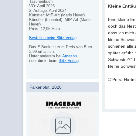
Taschenbuch
VÖ: April 2023
Kleine Enttäu
2. Auflage: April 2024.
Künstler: MtP-Art (Mario Heyer)
Eine kleine En
Künstler (Innenteil): MtP-Art (Mario
Heyer)
doch das Nesti
Preis: 12,95 Euro
dass ich mich 
Bestellen beim Blitz-Verlag
kleine Schwes
schienen alle 
Das E-Book ist zum Preis von Euro
3,99 erhältlich.
später erfuhr.
Unter anderem bei
Amazon
Schwester?“ Tj
oder direkt beim
Blitz-Verlag
.
kleine Schwest
© Petra Hart
Falkenblut, 2020