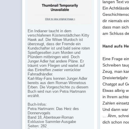
langen Text vo
Ein Achtklässl
Geschichtensc
dir niemals ei
dass man sich
Ein Indianer taucht in dem
am Schluss de
verschlafenen Küstenstädtchen Kitty
Hawk auf. Die Witwe Murdoch ist
überzeugt, dass der Fremde ein
Hand aufs He
Kundschafter ist und bald seine roten
Spießgesellen zum Morden und
Plündern mitbringen wird. Doch
Eine Frage ein
Junger Adler hat andere Pläne. Er
Schreiben taug
träumt vom Fliegen und wartet auf
das Eintreffen zweier verrückter
Zeug, man kann
Fahrradhändler.
Dreivierteljahr
Karl-May-Fans kennen Junger Adler
bereits aus dem Roman Winnetous
Chatgpt auf Ge
Erben. Die Vorgeschichte zu diesem
Etwas albrig 
Buch wird nun von Petra Hartmann
erzählt.
in Ihrem acht
Zahlen einsetze
Buch-Infos:
Petra Hartmann: Das Herz des
Und dann war d
Donnervogels
… Ähm, schreib
Band 18, Abenteuer-Roman
Exklusive Sammler-Ausgabe
dich schon no
Seiten: 282