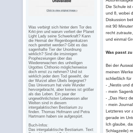
Autorentätigke
Die Schule ist
und 8, wobei d
Diskussion be
mit 90 Minute
Was verbirgt sich hinter dem Tor des
Krkt-jinn und warum verliert der Planet
recht zutraute
Light Lady seine Schwerkraft? Kann
und einmal Gr
die Heimat der Regenbogenkatzen
noch gerettet werden? Gibt es das
sagenhafte Tier der Unordnung
Was passt zu
wirklich? Sind die irrsinnigen
Prophezeiungen über das
Wiedererwachen des unheiligen
Bei der Auswa
Urgottes Chthonio möglicherweise
doch ernst zu nehmen? Und ist
meinen Werken 
wirklich jeder dem Tod geweiht, der
schließlich für
der Wurzel allen Übels begegnet?
- „Nestis und 
Das Universum hat viele Wunder
hervorgebracht, aber keines ist größer
- mein Sagenbu
als das Leben. Ein paar der
- „Das Herz de
ungewöhnlichsten Lebewesen aller
Welten sind in diesem
- mein Journal
intergalaktischen Bestiarium zu
Letzteres vor 
finden. Thomas Hofmann und Petra
Hartmann haben sie aufgespürt.
gerade im Unte
Ich glaube, da
Buch-Infos:
Das intergalaktische Bestiarium. Text:
Schlagzeile) m