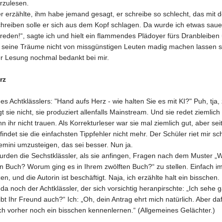
rzulesen.
er erzählte, ihm habe jemand gesagt, er schreibe so schlecht, das mit
hreiben solle er sich aus dem Kopf schlagen. Da wurde ich etwas sauer
nreden!“, sagte ich und hielt ein flammendes Plädoyer fürs Dranbleiben 
 seine Träume nicht von missgünstigen Leuten madig machen lassen sol
r Lesung nochmal bedankt bei mir.
rz
es Achtklässlers: "Hand aufs Herz - wie halten Sie es mit KI?" Puh, tja
t sie nicht, sie produziert allenfalls Mainstream. Und sie redet ziemlic
 ihr nicht trauen. Als Korrekturleser war sie mal ziemlich gut, aber se
 findet sie die einfachsten Tippfehler nicht mehr. Der Schüler riet mir sc
mini umzusteigen, das sei besser. Nun ja.
wurden die Sechstklässler, als sie anfingen, Fragen nach dem Muster 
en Buch? Worum ging es in Ihrem zwölften Buch?“ zu stellen. Einfach 
n, und die Autorin ist beschäftigt. Naja, ich erzählte halt ein bisschen.
a noch der Achtklässler, der sich vorsichtig heranpirschte: „Ich sehe 
t Ihr Freund auch?“ Ich: „Oh, dein Antrag ehrt mich natürlich. Aber da
ch vorher noch ein bisschen kennenlernen.“ (Allgemeines Gelächter.)