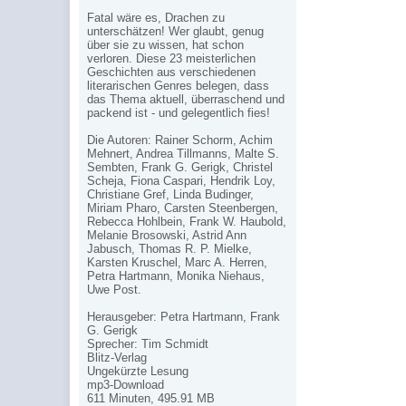
Fatal wäre es, Drachen zu
unterschätzen! Wer glaubt, genug
über sie zu wissen, hat schon
verloren. Diese 23 meisterlichen
Geschichten aus verschiedenen
literarischen Genres belegen, dass
das Thema aktuell, überraschend und
packend ist - und gelegentlich fies!
Die Autoren: Rainer Schorm, Achim
Mehnert, Andrea Tillmanns, Malte S.
Sembten, Frank G. Gerigk, Christel
Scheja, Fiona Caspari, Hendrik Loy,
Christiane Gref, Linda Budinger,
Miriam Pharo, Carsten Steenbergen,
Rebecca Hohlbein, Frank W. Haubold,
Melanie Brosowski, Astrid Ann
Jabusch, Thomas R. P. Mielke,
Karsten Kruschel, Marc A. Herren,
Petra Hartmann, Monika Niehaus,
Uwe Post.
Herausgeber: Petra Hartmann, Frank
G. Gerigk
Sprecher: Tim Schmidt
Blitz-Verlag
Ungekürzte Lesung
mp3-Download
611 Minuten, 495.91 MB