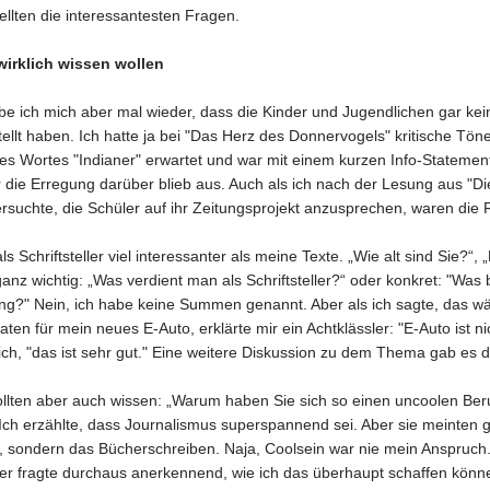
tellten die interessantesten Fragen.
wirklich wissen wollen
e ich mich aber mal wieder, dass die Kinder und Jugendlichen gar ke
llt haben. Ich hatte ja bei "Das Herz des Donnervogels" kritische Tön
s Wortes "Indianer" erwartet und war mit einem kurzen Info-Statemen
r die Erregung darüber blieb aus. Auch als ich nach der Lesung aus "Di
rsuchte, die Schüler auf ihr Zeitungsprojekt anzusprechen, waren die
ls Schriftsteller viel interessanter als meine Texte. „Wie alt sind Sie?“,
anz wichtig: „Was verdient man als Schriftsteller?“ oder konkret: "W
ung?" Nein, ich habe keine Summen genannt. Aber als ich sagte, das w
aten für mein neues E-Auto, erklärte mir ein Achtklässler: "E-Auto ist ni
ich, "das ist sehr gut." Eine weitere Diskussion zu dem Thema gab es 
ollten aber auch wissen: „Warum haben Sie sich so einen uncoolen Ber
ch erzählte, dass Journalismus superspannend sei. Aber sie meinten ga
, sondern das Bücherschreiben. Naja, Coolsein war nie mein Anspruch. 
ler fragte durchaus anerkennend, wie ich das überhaupt schaffen könn