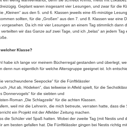
it ein wenig wahlverwandt, denn sie schreibt Krimis, meist mit Lokalbe
 dreizügig. Geplant waren insgesamt vier Lesungen, und zwar für die Kl
ie „Kleinen“ aus den 5. und 6. Klassen jeweils eine 45-minütige Lesung
kommen sollten, für die „Großen“ aus den 7. und 8. Klassen war eine 
n vorgesehen. Da ich mir vier Lesungen an einem Tag stimmlich dann d
, verteilten wir das Ganze auf zwei Tage, und ich „belas“ an jedem Tag 
oße.
 welcher Klasse?
hl habe ich lange vor meinem Bücherregal gestanden und überlegt, we
denn nun eigentlich für welche Altersgruppe geeignet ist. Ich entschi
die verschwundene Seepocke“ für die Fünftklässler
ch „Hut ab, Hödeken“, das teilweise in Alfeld spielt, für die Sechstkläs
s Donnervogels“ für die siebten und
isten-Roman „Die Schlagzeile“ für die achten Klassen.
allem, weil mir die Lehrerin, die mich betreute, verraten hatte, dass die
rricht ein Projekt mit der Alfelder Zeitung machen.
ss die Schüler viel Spaß hatten. Wobei der zweite Tag (mit Nestis und 
ir am besten gefallen hat. Die Fünftklässler gingen bei Nestis richtig mit