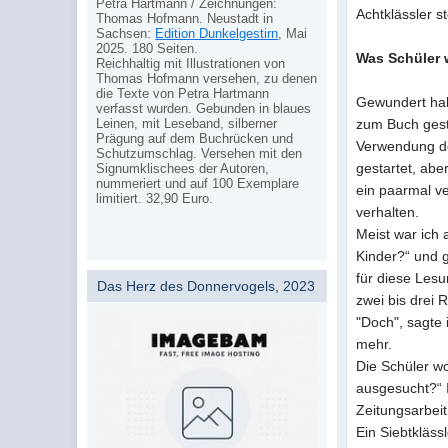
Petra Hartmann / Zeichnungen:
Achtklässler s
Thomas Hofmann. Neustadt in
Sachsen:
Edition Dunkelgestirn
, Mai
2025. 180 Seiten.
Was Schüler 
Reichhaltig mit Illustrationen von
Thomas Hofmann versehen, zu denen
die Texte von Petra Hartmann
Gewundert hab
verfasst wurden. Gebunden in blaues
Leinen, mit Leseband, silberner
zum Buch geste
Prägung auf dem Buchrücken und
Verwendung de
Schutzumschlag. Versehen mit den
gestartet, abe
Signumklischees der Autoren,
nummeriert und auf 100 Exemplare
ein paarmal ve
limitiert. 32,90 Euro.
verhalten.
Meist war ich a
Kinder?“ und g
für diese Les
Das Herz des Donnervogels, 2023
zwei bis drei R
"Doch", sagte 
mehr.
Die Schüler w
ausgesucht?“ I
Zeitungsarbeit
Ein Siebtkläss