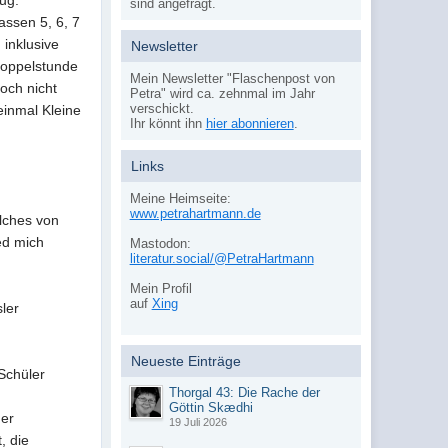
zug.
sind angefragt.
assen 5, 6, 7
 inklusive
Newsletter
Doppelstunde
Mein Newsletter "Flaschenpost von
och nicht
Petra" wird ca. zehnmal im Jahr
verschickt.
einmal Kleine
Ihr könnt ihn
hier abonnieren
.
Links
Meine Heimseite:
www.petrahartmann.de
lches von
ed mich
Mastodon:
literatur.social/@PetraHartmann
Mein Profil
auf
Xing
sler
Neueste Einträge
 Schüler
Thorgal 43: Die Rache der
Göttin Skædhi
der
19 Juli 2026
, die