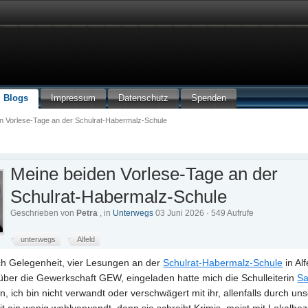
Blogs
Impressum
Datenschutz
Spenden
n Vorlese-Tage an der Schulrat-Habermalz-Schule
Meine beiden Vorlese-Tage an der
Schulrat-Habermalz-Schule
Geschrieben von
Petra
, in
Unterwegs
03 Juni 2026 · 549 Aufrufe
unterwegs
Alfeld
ich Gelegenheit, vier Lesungen an der
Schulrat-Habermalz-Schule
in Alf
f über die Gewerkschaft GEW, eingeladen hatte mich die Schulleiterin
Sa
n, ich bin nicht verwandt oder verschwägert mit ihr, allenfalls durch un