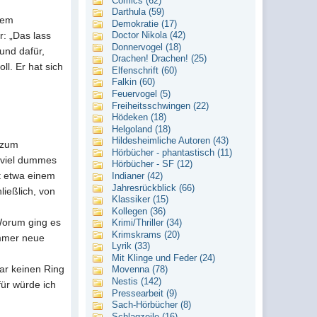
Comics (62)
Darthula (59)
 dem
Demokratie (17)
: „Das lass
Doctor Nikola (42)
Donnervogel (18)
und dafür,
Drachen! Drachen! (25)
l. Er hat sich
Elfenschrift (60)
Falkin (60)
Feuervogel (5)
Freiheitsschwingen (22)
Hödeken (18)
Helgoland (18)
Hildesheimliche Autoren (43)
, zum
Hörbücher - phantastisch (11)
h viel dummes
Hörbücher - SF (12)
it etwa einem
Indianer (42)
Jahresrückblick (66)
hließlich, von
Klassiker (15)
Kollegen (36)
„Worum ging es
Krimi/Thriller (34)
Krimskrams (20)
immer neue
Lyrik (33)
Mit Klinge und Feder (24)
gar keinen Ring
Movenna (78)
Nestis (142)
für würde ich
Pressearbeit (9)
Sach-Hörbücher (8)
Schlagzeile (16)