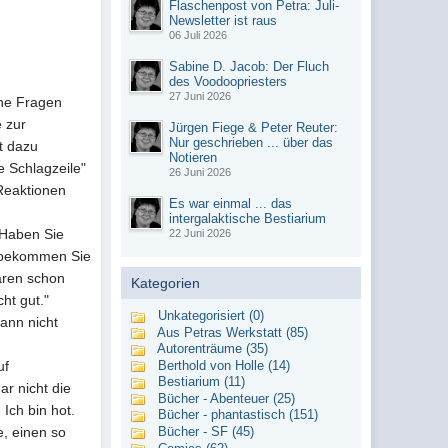
Flaschenpost von Petra: Juli-
Newsletter ist raus
06 Juli 2026
Sabine D. Jacob: Der Fluch
des Voodoopriesters
27 Juni 2026
ine Fragen
e zur
Jürgen Fiege & Peter Reuter:
Nur geschrieben ... über das
t dazu
Notieren
e Schlagzeile"
26 Juni 2026
 Reaktionen
Es war einmal ... das
intergalaktische Bestiarium
 „Haben Sie
22 Juni 2026
as bekommen Sie
ären schon
Kategorien
cht gut."
Unkategorisiert (0)
dann nicht
Aus Petras Werkstatt (85)
Autorenträume (35)
Berthold von Holle (14)
uf
Bestiarium (11)
r nicht die
Bücher - Abenteuer (25)
Ich bin hot.
Bücher - phantastisch (151)
Bücher - SF (45)
e, einen so