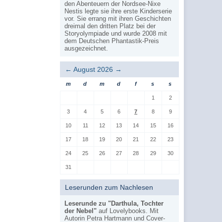
den Abenteuern der Nordsee-Nixe
Nestis legte sie ihre erste Kinderserie
vor. Sie errang mit ihren Geschichten
dreimal den dritten Platz bei der
Storyolympiade und wurde 2008 mit
dem Deutschen Phantastik-Preis
ausgezeichnet.
←
August 2026
→
m
d
m
d
f
s
s
1
2
3
4
5
6
7
8
9
10
11
12
13
14
15
16
17
18
19
20
21
22
23
24
25
26
27
28
29
30
31
Leserunden zum Nachlesen
Leserunde zu "Darthula, Tochter
der Nebel"
auf Lovelybooks. Mit
Autorin Petra Hartmann und Cover-