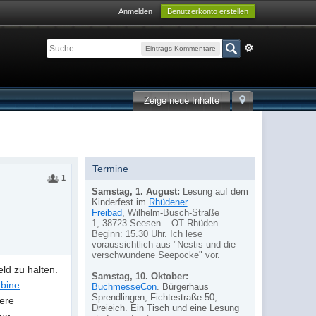
Anmelden
Benutzerkonto erstellen
Eintrags-Kommentare
Zeige neue Inhalte
Termine
1
Samstag, 1. August:
Lesung auf dem
Kinderfest im
Rhüdener
Freibad
,
Wilhelm-Busch-Straße
1,
38723 Seesen – OT Rhüden.
Beginn: 15.30 Uhr. Ich lese
voraussichtlich aus "Nestis und die
verschwundene Seepocke" vor.
eld zu halten.
Samstag, 10. Oktober:
bine
BuchmesseCon
.
Bürgerhaus
Sprendlingen, Fichtestraße 50,
sere
Dreieich. Ein Tisch und eine Lesung