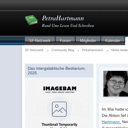
PetraHartmann
Rund Ums Lesen Und Schreiben
SF-Netzwerk
Forum
Mitglieder
Kalender
SF-Netzwerk
→
Community Blog
→
PetraHartmann
→
Meine beide
Das intergalaktische Bestiarium,
2025
Im Mai hatte 
Die Aktion lie
Hartmann.
Nei