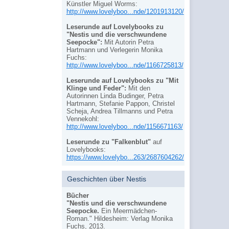
Künstler Miguel Worms:
http://www.lovelyboo...nde/1201913120/
Leserunde auf Lovelybooks zu
"Nestis und die verschwundene
Seepocke":
Mit Autorin Petra
Hartmann und Verlegerin Monika
Fuchs:
http://www.lovelyboo...nde/1166725813/
Leserunde auf Lovelybooks zu "Mit
Klinge und Feder":
Mit den
Autorinnen Linda Budinger, Petra
Hartmann, Stefanie Pappon, Christel
Scheja, Andrea Tillmanns und Petra
Vennekohl:
http://www.lovelyboo...nde/1156671163/
Leserunde zu "Falkenblut"
auf
Lovelybooks:
https://www.lovelybo...263/2687604262/
Geschichten über Nestis
Bücher
"Nestis und die verschwundene
Seepocke.
Ein Meermädchen-
Roman." Hildesheim: Verlag Monika
Fuchs, 2013.