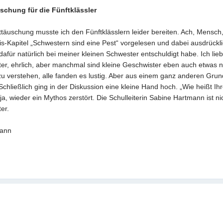
schung für die Fünftklässler
ttäuschung musste ich den Fünftklässlern leider bereiten. Ach, Mensch
s-Kapitel „Schwestern sind eine Pest“ vorgelesen und dabei ausdrücklic
dafür natürlich bei meiner kleinen Schwester entschuldigt habe. Ich li
ter, ehrlich, aber manchmal sind kleine Geschwister eben auch etwas n
zu verstehen, alle fanden es lustig. Aber aus einem ganz anderen Grund
 Schließlich ging in der Diskussion eine kleine Hand hoch. „Wie heißt Ihr
a, wieder ein Mythos zerstört. Die Schulleiterin Sabine Hartmann ist n
er.
mann