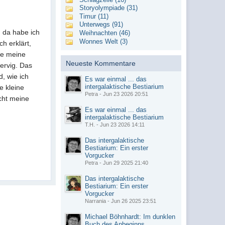
Storyolympiade (31)
Timur (11)
Unterwegs (91)
, da habe ich
Weihnachten (46)
Wonnes Welt (3)
h erklärt,
ebe meine
Neueste Kommentare
ervig. Das
, wie ich
Es war einmal ... das
intergalaktische Bestiarium
e kleine
Petra - Jun 23 2026 20:51
icht meine
Es war einmal ... das
intergalaktische Bestiarium
T.H. - Jun 23 2026 14:11
Das intergalaktische
Bestiarium: Ein erster
Vorgucker
Petra - Jun 29 2025 21:40
Das intergalaktische
Bestiarium: Ein erster
Vorgucker
Narrania - Jun 26 2025 23:51
Michael Böhnhardt: Im dunklen
Buch des Anbeginns