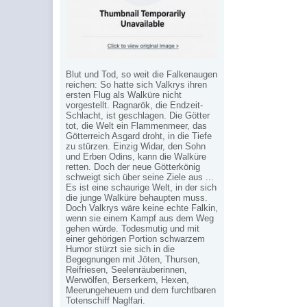
Blut und Tod, so weit die Falkenaugen
reichen: So hatte sich Valkrys ihren
ersten Flug als Walküre nicht
vorgestellt. Ragnarök, die Endzeit-
Schlacht, ist geschlagen. Die Götter
tot, die Welt ein Flammenmeer, das
Götterreich Asgard droht, in die Tiefe
zu stürzen. Einzig Widar, den Sohn
und Erben Odins, kann die Walküre
retten. Doch der neue Götterkönig
schweigt sich über seine Ziele aus ...
Es ist eine schaurige Welt, in der sich
die junge Walküre behaupten muss.
Doch Valkrys wäre keine echte Falkin,
wenn sie einem Kampf aus dem Weg
gehen würde. Todesmutig und mit
einer gehörigen Portion schwarzem
Humor stürzt sie sich in die
Begegnungen mit Jöten, Thursen,
Reifriesen, Seelenräuberinnen,
Werwölfen, Berserkern, Hexen,
Meerungeheuern und dem furchtbaren
Totenschiff Naglfari.